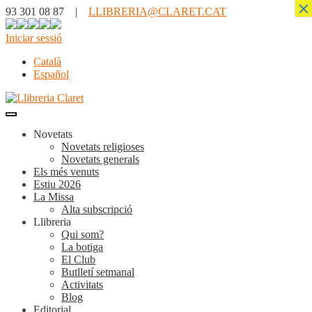
×
93 301 08 87 |
LLIBRERIA@CLARET.CAT
Iniciar sessió
Català
Español
Novetats
Novetats religioses
Novetats generals
Els més venuts
Estiu 2026
La Missa
Alta subscripció
Llibreria
Qui som?
La botiga
El Club
Butlletí setmanal
Activitats
Blog
Editorial