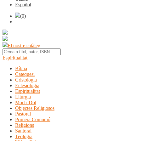
Español
(0)
El nostre catàleg
Espiritualitat
Bíblia
Catequesi
Cristologia
Eclesiologia
Espiritualitat
Litúrgia
Mort i Dol
Objectes Religiosos
Pastoral
Primera Comunió
Religions
Santoral
Teologia