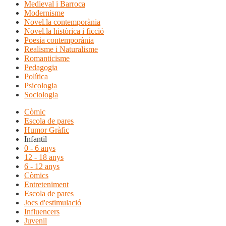
Medieval i Barroca
Modernisme
Novel.la contemporània
Novel.la històrica i ficció
Poesia contemporània
Realisme i Naturalisme
Romanticisme
Pedagogia
Política
Psicologia
Sociologia
Còmic
Escola de pares
Humor Gràfic
Infantil
0 - 6 anys
12 - 18 anys
6 - 12 anys
Còmics
Entreteniment
Escola de pares
Jocs d'estimulació
Influencers
Juvenil