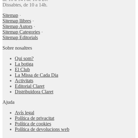
Dissabtes, de 10 a 14h.
Sitemap
·
Sitemap llibres
·
Sitemap Autors
·
Sitemap Categories
·
Sitemap Editorials
Sobre nosaltres
Qui som?
La botiga
El Club
La Missa de Cada Dia
Activitats
Editorial Claret
Distribuïdora Claret
Ajuda
Avís legal
Política de privacitat
Política de cookies
Política de devolucions web