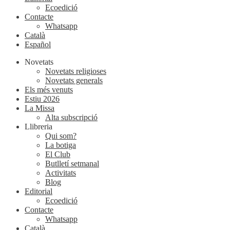
Ecoedició
Contacte
Whatsapp
Català
Español
Novetats
Novetats religioses
Novetats generals
Els més venuts
Estiu 2026
La Missa
Alta subscripció
Llibreria
Qui som?
La botiga
El Club
Butlletí setmanal
Activitats
Blog
Editorial
Ecoedició
Contacte
Whatsapp
Català