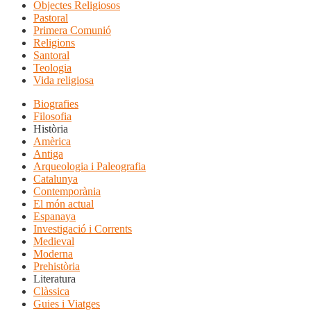
Objectes Religiosos
Pastoral
Primera Comunió
Religions
Santoral
Teologia
Vida religiosa
Biografies
Filosofia
Història
Amèrica
Antiga
Arqueologia i Paleografia
Catalunya
Contemporània
El món actual
Espanaya
Investigació i Corrents
Medieval
Moderna
Prehistòria
Literatura
Clàssica
Guies i Viatges