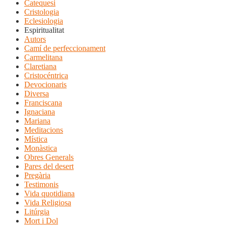
Catequesi
Cristologia
Eclesiologia
Espiritualitat
Autors
Camí de perfeccionament
Carmelitana
Claretiana
Cristocéntrica
Devocionaris
Diversa
Franciscana
Ignaciana
Mariana
Meditacions
Mística
Monàstica
Obres Generals
Pares del desert
Pregària
Testimonis
Vida quotidiana
Vida Religiosa
Litúrgia
Mort i Dol