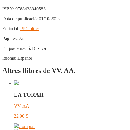
ISBN:
9788428840583
Data de publicació:
01/10/2023
Editorial:
PPC altres
Pàgines:
72
Enquadernació:
Rústica
Idioma:
Español
Altres llibres de VV. AA.
LA TORAH
VV. AA.
22,00
€
Comprar