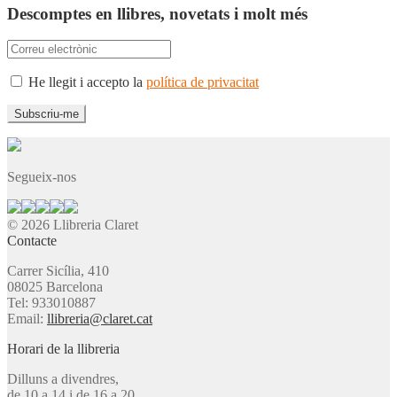
Descomptes en llibres, novetats i molt més
He llegit i accepto la
política de privacitat
Segueix-nos
© 2026 Llibreria Claret
Contacte
Carrer Sicília, 410
08025 Barcelona
Tel: 933010887
Email:
llibreria@claret.cat
Horari de la llibreria
Dilluns a divendres,
de 10 a 14 i de 16 a 20.