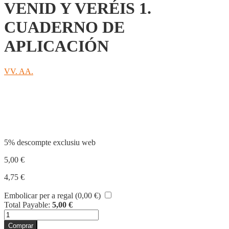
VENID Y VERÉIS 1.
CUADERNO DE
APLICACIÓN
VV. AA.
Compartir
5% descompte exclusiu web
5,00
€
4,75
€
Embolicar per a regal (
0,00
€
)
Total Payable:
5,00
€
quantitat
de
Comprar