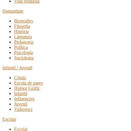
Vida religiosa
Humanitats
Biografies
Filosofia
Història
Literatura
Pedagogia
Política
Psicologia
Sociologia
Infantil / Juvenil
Còmic
Escola de pares
Humor Gràfic
Infantil
Influencers
Juvenil
Videojocs
Escolar
Escolar