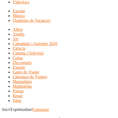
Videojocs
Escolar
Música
Quaderns de Vacances
Altres
Anglès
Art
Calendaris i Agendes 2026
Ciència
Cinema i Televisió
Cuina
Diccionaris
Esports
Guies de Viatge
Literatura de Viatges
Manualitats
Multimèdia
Poesia
Regal
Salut
Inici/Espiritualitat/
Catequesi