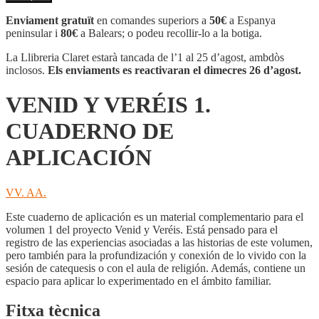
VENID
Y
Enviament gratuït
en comandes superiors a
50€
a Espanya
VERÉIS
peninsular i
80€
a Balears; o podeu recollir-lo a la botiga.
1.
CUADERNO
La Llibreria Claret estarà tancada de l’1 al 25 d’agost, ambdòs
DE
inclosos.
Els enviaments es reactivaran el dimecres 26 d’agost.
APLICACIÓN
VENID Y VERÉIS 1.
CUADERNO DE
APLICACIÓN
VV. AA.
Este cuaderno de aplicación es un material complementario para el
volumen 1 del proyecto Venid y Veréis. Está pensado para el
registro de las experiencias asociadas a las historias de este volumen,
pero también para la profundización y conexión de lo vivido con la
sesión de catequesis o con el aula de religión. Además, contiene un
espacio para aplicar lo experimentado en el ámbito familiar.
Fitxa tècnica