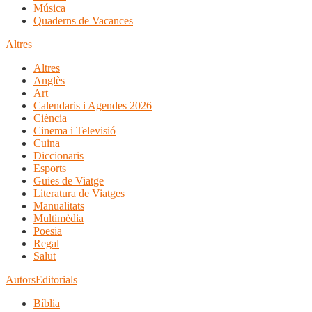
Música
Quaderns de Vacances
Altres
Altres
Anglès
Art
Calendaris i Agendes 2026
Ciència
Cinema i Televisió
Cuina
Diccionaris
Esports
Guies de Viatge
Literatura de Viatges
Manualitats
Multimèdia
Poesia
Regal
Salut
Autors
Editorials
Bíblia