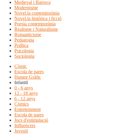
Medieval i Barroca
Modernisme
Novel.la contemporània
Novel.la històrica i ficció
Poesia contemporània
Realisme i Naturalisme
Romanticisme
Pedagogia
Política
Psicologia
Sociologia
Còmic
Escola de pares
Humor Gràfic
Infantil
0 - 6 anys
12 - 18 anys
6 - 12 anys
Còmics
Entreteniment
Escola de pares
Jocs d'estimulació
Influencers
Juvenil