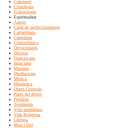
Catequesi
Cristologia
Eclesiologia
Espiritualitat
Autors
Camí de perfeccionament
Carmelitana
Claretiana
Cristocéntrica
Devocionaris
Diversa
Franciscana
Ignaciana
Mariana
Meditacions
Mística
Monàstica
Obres Generals
Pares del desert
Pregària
Testimonis
Vida quotidiana
Vida Religiosa
Litúrgia
Mort i Dol