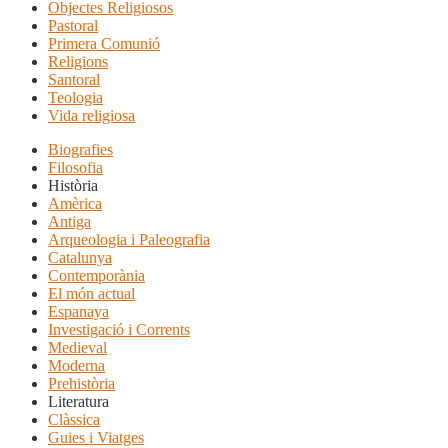
Objectes Religiosos
Pastoral
Primera Comunió
Religions
Santoral
Teologia
Vida religiosa
Biografies
Filosofia
Història
Amèrica
Antiga
Arqueologia i Paleografia
Catalunya
Contemporània
El món actual
Espanaya
Investigació i Corrents
Medieval
Moderna
Prehistòria
Literatura
Clàssica
Guies i Viatges