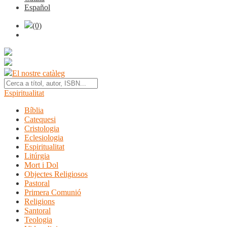
Español
(0)
El nostre catàleg
Espiritualitat
Bíblia
Catequesi
Cristologia
Eclesiologia
Espiritualitat
Litúrgia
Mort i Dol
Objectes Religiosos
Pastoral
Primera Comunió
Religions
Santoral
Teologia