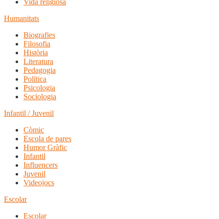
Vida religiosa
Humanitats
Biografies
Filosofia
Història
Literatura
Pedagogia
Política
Psicologia
Sociologia
Infantil / Juvenil
Còmic
Escola de pares
Humor Gràfic
Infantil
Influencers
Juvenil
Videojocs
Escolar
Escolar