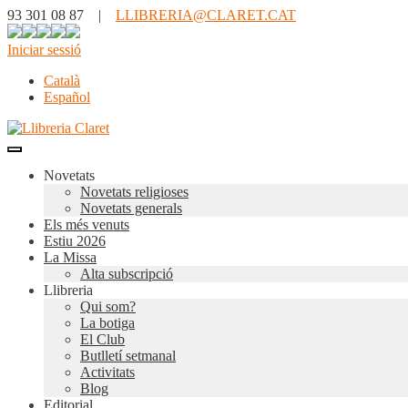
93 301 08 87 |
LLIBRERIA@CLARET.CAT
Iniciar sessió
Català
Español
Novetats
Novetats religioses
Novetats generals
Els més venuts
Estiu 2026
La Missa
Alta subscripció
Llibreria
Qui som?
La botiga
El Club
Butlletí setmanal
Activitats
Blog
Editorial