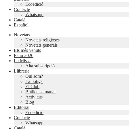
Ecoedició
Contacte
Whatsapp
Català
Español
Novetats
Novetats religioses
Novetats generals
Els més venuts
Estiu 2026
La Missa
Alta subscripció
Llibreria
Qui som?
La botiga
El Club
Butlletí setmanal
Activitats
Blog
Editorial
Ecoedició
Contacte
Whatsapp
Català