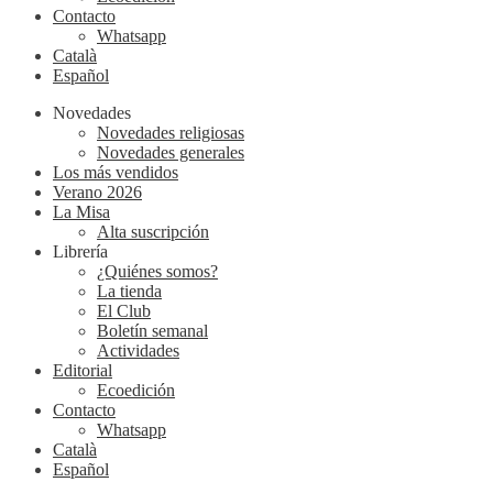
Contacto
Whatsapp
Català
Español
Novedades
Novedades religiosas
Novedades generales
Los más vendidos
Verano 2026
La Misa
Alta suscripción
Librería
¿Quiénes somos?
La tienda
El Club
Boletín semanal
Actividades
Editorial
Ecoedición
Contacto
Whatsapp
Català
Español