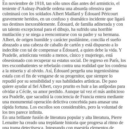
En noviembre de 1918, tan sólo unos días antes del armisticio, el
teniente d’Aulnay-Pradelle ordena una absurda ofensiva que
culminará con los soldados Albert Maillard y Édouard Péricourt
gravemente heridos, en un confuso y dramático incidente que ligará
sus destinos inexorablemente. Édouard, de familia adinerada y con
un talento excepcional para el dibujo, ha sufrido una horrible
mutilación y se niega a reencontrarse con su padre y su hermana.
Albert, de origen humilde y carácter pusilánime, concilia el sueño
abrazado a una cabeza de caballo de cartón y está dispuesto a lo
indecible con tal de compensar a Édouard, a quien debe la vida. Y
Pradelle, aristócrata venido a menos, cínico y mujeriego, está
obsesionado con recuperar su estatus social. De regreso en París, los
tres excombatientes se rebelarán contra una realidad que los condena
a la miseria y al olvido. Así, Édouard pergeña una ingeniosísima
estafa con el fin de vengarse de su progenitor, que siempre lo
repudió por su sensibilidad y sus habilidades artísticas. De paso
quiere ayudar al fiel Albert, cuyo prurito es huir a las antípodas para
olvidar a Cécile, su amor perdido. Aunque tal vez el más ambicioso
sea Pradelle, que sacudirá la conciencia de Francia entera mediante
una monumental operación delictiva concebida para amasar una
rápida fortuna. Los escollos son considerables, pero la voluntad de
los tres parece infinita.
En una brillante fusión de literatura popular y alta literatura, Pierre
Lemaitre ha creado una trepidante historia que progresa al ritmo de
una trama detectivesca. Integrando con maestría elementos de