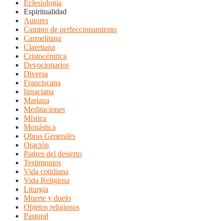
Eclesiología
Espiritualidad
Autores
Camino de perfeccionamiento
Carmelitana
Claretiana
Cristocéntrica
Devocionarios
Diversa
Franciscana
Ignaciana
Mariana
Meditaciones
Mística
Monástica
Obras Generales
Oración
Padres del desierto
Testimonios
Vida cotidiana
Vida Religiosa
Liturgia
Muerte y duelo
Objetos religiosos
Pastoral