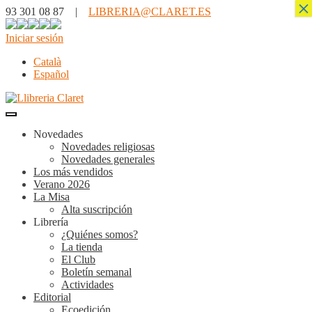
×
93 301 08 87 |
LIBRERIA@CLARET.ES
Iniciar sesión
Català
Español
Novedades
Novedades religiosas
Novedades generales
Los más vendidos
Verano 2026
La Misa
Alta suscripción
Librería
¿Quiénes somos?
La tienda
El Club
Boletín semanal
Actividades
Editorial
Ecoedición