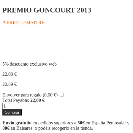
PREMIO GONCOURT 2013
PIERRE LEMAITRE
Compartir
5% descuento exclusivo web
22,00
€
20,89
€
Envolver para regalo (
0,00
€
)
Total Payable:
22,00
€
NOS
VEMOS
Comprar
ALLÁ
ARRIBA
Envío gratuito
en pedidos superiores a
50€
en España Peninsular y
cantidad
80€
en Baleares; o podéis recogerlo en la tienda.