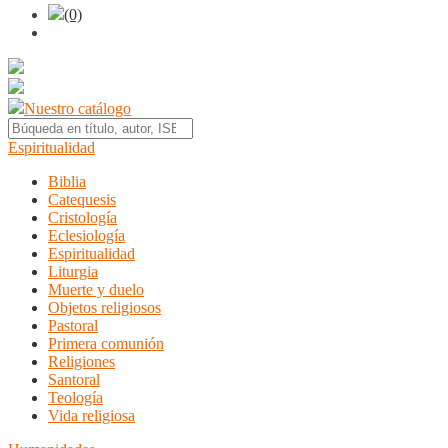
(0)
Nuestro catálogo
Espiritualidad
Biblia
Catequesis
Cristología
Eclesiología
Espiritualidad
Liturgia
Muerte y duelo
Objetos religiosos
Pastoral
Primera comunión
Religiones
Santoral
Teología
Vida religiosa