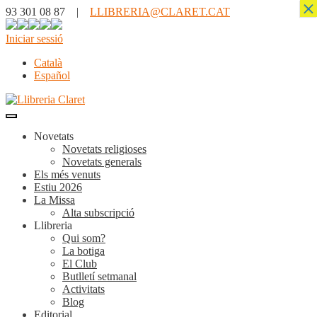
×
93 301 08 87 |
LLIBRERIA@CLARET.CAT
Iniciar sessió
Català
Español
Novetats
Novetats religioses
Novetats generals
Els més venuts
Estiu 2026
La Missa
Alta subscripció
Llibreria
Qui som?
La botiga
El Club
Butlletí setmanal
Activitats
Blog
Editorial