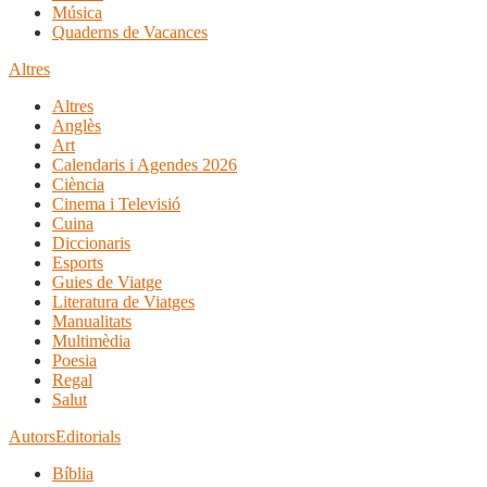
Música
Quaderns de Vacances
Altres
Altres
Anglès
Art
Calendaris i Agendes 2026
Ciència
Cinema i Televisió
Cuina
Diccionaris
Esports
Guies de Viatge
Literatura de Viatges
Manualitats
Multimèdia
Poesia
Regal
Salut
Autors
Editorials
Bíblia