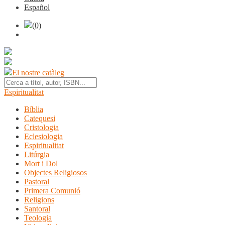
Español
(0)
El nostre catàleg
Espiritualitat
Bíblia
Catequesi
Cristologia
Eclesiologia
Espiritualitat
Litúrgia
Mort i Dol
Objectes Religiosos
Pastoral
Primera Comunió
Religions
Santoral
Teologia