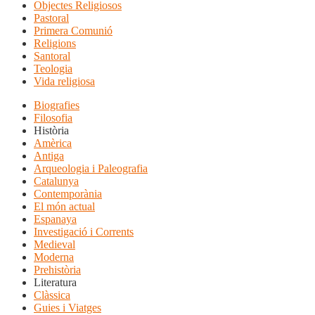
Objectes Religiosos
Pastoral
Primera Comunió
Religions
Santoral
Teologia
Vida religiosa
Biografies
Filosofia
Història
Amèrica
Antiga
Arqueologia i Paleografia
Catalunya
Contemporània
El món actual
Espanaya
Investigació i Corrents
Medieval
Moderna
Prehistòria
Literatura
Clàssica
Guies i Viatges