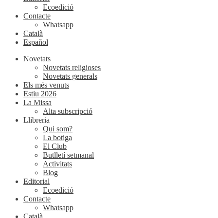
Ecoedició
Contacte
Whatsapp
Català
Español
Novetats
Novetats religioses
Novetats generals
Els més venuts
Estiu 2026
La Missa
Alta subscripció
Llibreria
Qui som?
La botiga
El Club
Butlletí setmanal
Activitats
Blog
Editorial
Ecoedició
Contacte
Whatsapp
Català