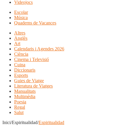
Videojocs
Escolar
Música
Quaderns de Vacances
Altres
Anglès
Art
Calendaris i Agendes 2026
Ciència
Cinema i Televisió
Cuina
Diccionaris
Esports
Guies de Viatge
Literatura de Viatges
Manualitats
Multimèdia
Poesia
Regal
Salut
Inici/Espiritualidad/
Espiritualidad