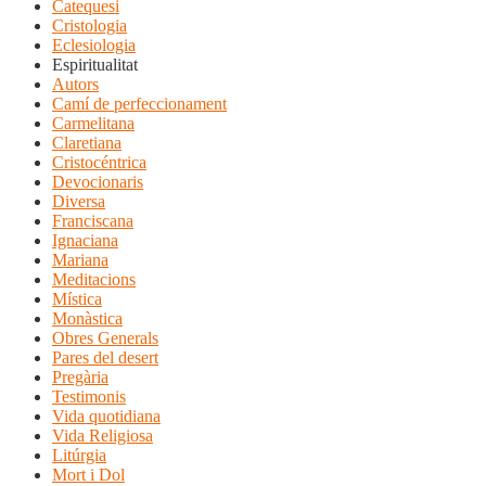
Catequesi
Cristologia
Eclesiologia
Espiritualitat
Autors
Camí de perfeccionament
Carmelitana
Claretiana
Cristocéntrica
Devocionaris
Diversa
Franciscana
Ignaciana
Mariana
Meditacions
Mística
Monàstica
Obres Generals
Pares del desert
Pregària
Testimonis
Vida quotidiana
Vida Religiosa
Litúrgia
Mort i Dol