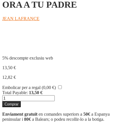
ORA A TU PADRE
JEAN LAFRANCE
Compartir
5% descompte exclusiu web
13,50
€
12,82
€
Embolicar per a regal (
0,00
€
)
Total Payable:
13,50
€
quantitat
de
Comprar
ORA
A
Enviament gratuït
en comandes superiors a
50€
a Espanya
TU
peninsular i
80€
a Balears; o podeu recollir-lo a la botiga.
PADRE