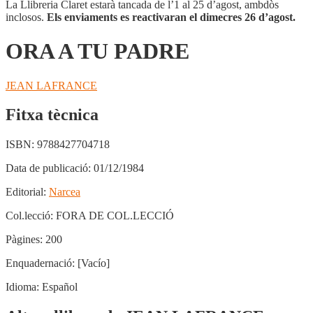
La Llibreria Claret estarà tancada de l’1 al 25 d’agost, ambdòs
inclosos.
Els enviaments es reactivaran el dimecres 26 d’agost.
ORA A TU PADRE
JEAN LAFRANCE
Fitxa tècnica
ISBN:
9788427704718
Data de publicació:
01/12/1984
Editorial:
Narcea
Col.lecció:
FORA DE COL.LECCIÓ
Pàgines:
200
Enquadernació:
[Vacío]
Idioma:
Español