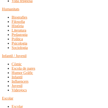
Vida religiosa
Humanitats
Biografies
Filosofia
Història
Literatura
Pedagogia
Política
Psicologia
Sociologia
Infantil / Juvenil
Còmic
Escola de pares
Humor Gràfic
Infantil
Influencers
Juvenil
Videojocs
Escolar
Escolar