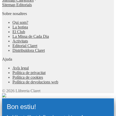
Sitemap Categories
·
Sitemap Editorials
Sobre nosaltres
Qui som?
La botiga
El Club
La Missa de Cada Dia
Activitats
Editorial Claret
Distribuïdora Claret
Ajuda
Avís legal
Política de privacitat
Política de cookies
Política de devolucions web
© 2026 Llibreria Claret
Bon estiu!