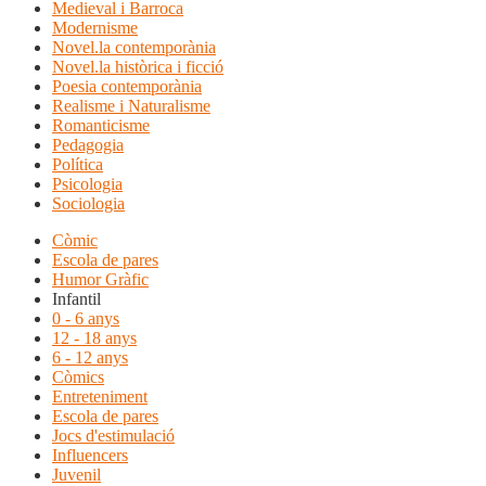
Medieval i Barroca
Modernisme
Novel.la contemporània
Novel.la històrica i ficció
Poesia contemporània
Realisme i Naturalisme
Romanticisme
Pedagogia
Política
Psicologia
Sociologia
Còmic
Escola de pares
Humor Gràfic
Infantil
0 - 6 anys
12 - 18 anys
6 - 12 anys
Còmics
Entreteniment
Escola de pares
Jocs d'estimulació
Influencers
Juvenil