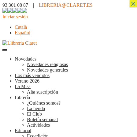
×
93 301 08 87 |
LIBRERIA@CLARET.ES
Iniciar sesión
Català
Español
Novedades
Novedades religiosas
Novedades generales
Los más vendidos
Verano 2026
La Misa
Alta suscripción
Librería
¿Quiénes somos?
La tienda
El Club
Boletín semanal
Actividades
Editorial
Ecoedición