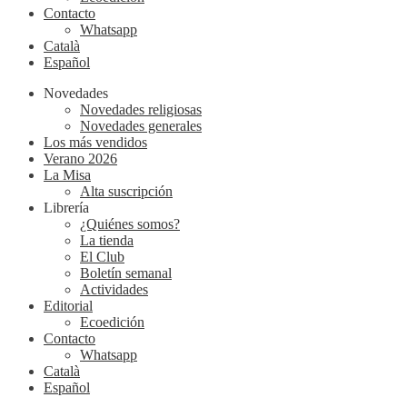
Contacto
Whatsapp
Català
Español
Novedades
Novedades religiosas
Novedades generales
Los más vendidos
Verano 2026
La Misa
Alta suscripción
Librería
¿Quiénes somos?
La tienda
El Club
Boletín semanal
Actividades
Editorial
Ecoedición
Contacto
Whatsapp
Català
Español