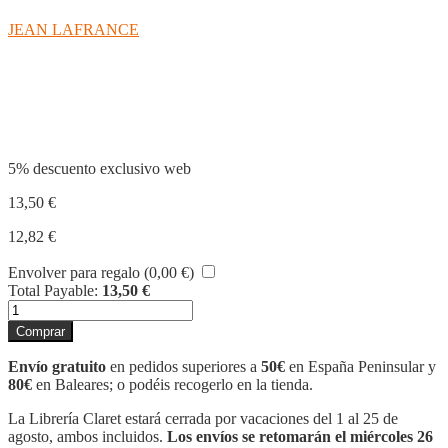
JEAN LAFRANCE
Compartir
5% descuento exclusivo web
13,50
€
12,82
€
Envolver para regalo (
0,00
€
)
Total Payable:
13,50
€
ORA
A
Comprar
TU
PADRE
Envío gratuito
en pedidos superiores a
50€
en España Peninsular y
cantidad
80€
en Baleares; o podéis recogerlo en la tienda.
La Librería Claret estará cerrada por vacaciones del 1 al 25 de
agosto, ambos incluidos.
Los envíos se retomarán el miércoles 26