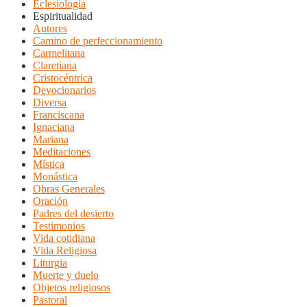
Eclesiología
Espiritualidad
Autores
Camino de perfeccionamiento
Carmelitana
Claretiana
Cristocéntrica
Devocionarios
Diversa
Franciscana
Ignaciana
Mariana
Meditaciones
Mística
Monástica
Obras Generales
Oración
Padres del desierto
Testimonios
Vida cotidiana
Vida Religiosa
Liturgia
Muerte y duelo
Objetos religiosos
Pastoral