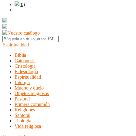
(0)
Nuestro catálogo
Espiritualidad
Biblia
Catequesis
Cristología
Eclesiología
Espiritualidad
Liturgia
Muerte y duelo
Objetos religiosos
Pastoral
Primera comunión
Religiones
Santoral
Teología
Vida religiosa