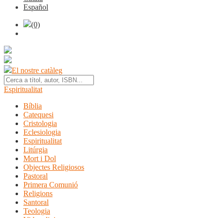
Español
(0)
El nostre catàleg
Espiritualitat
Bíblia
Catequesi
Cristologia
Eclesiologia
Espiritualitat
Litúrgia
Mort i Dol
Objectes Religiosos
Pastoral
Primera Comunió
Religions
Santoral
Teologia