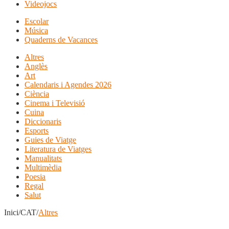
Videojocs
Escolar
Música
Quaderns de Vacances
Altres
Anglès
Art
Calendaris i Agendes 2026
Ciència
Cinema i Televisió
Cuina
Diccionaris
Esports
Guies de Viatge
Literatura de Viatges
Manualitats
Multimèdia
Poesia
Regal
Salut
Inici/CAT/
Altres