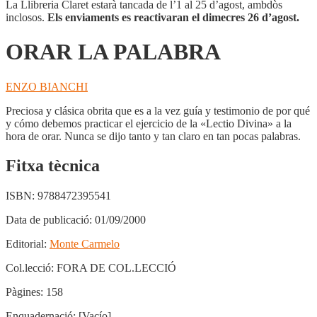
La Llibreria Claret estarà tancada de l’1 al 25 d’agost, ambdòs
inclosos.
Els enviaments es reactivaran el dimecres 26 d’agost.
ORAR LA PALABRA
ENZO BIANCHI
Preciosa y clásica obrita que es a la vez guía y testimonio de por qué
y cómo debemos practicar el ejercicio de la «Lectio Divina» a la
hora de orar. Nunca se dijo tanto y tan claro en tan pocas palabras.
Fitxa tècnica
ISBN:
9788472395541
Data de publicació:
01/09/2000
Editorial:
Monte Carmelo
Col.lecció:
FORA DE COL.LECCIÓ
Pàgines:
158
Enquadernació:
[Vacío]