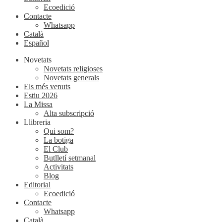
Ecoedició
Contacte
Whatsapp
Català
Español
Novetats
Novetats religioses
Novetats generals
Els més venuts
Estiu 2026
La Missa
Alta subscripció
Llibreria
Qui som?
La botiga
El Club
Butlletí setmanal
Activitats
Blog
Editorial
Ecoedició
Contacte
Whatsapp
Català