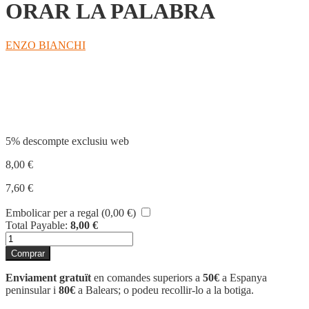
ORAR LA PALABRA
ENZO BIANCHI
Compartir
5% descompte exclusiu web
8,00
€
7,60
€
Embolicar per a regal (
0,00
€
)
Total Payable:
8,00
€
quantitat
de
Comprar
ORAR
LA
Enviament gratuït
en comandes superiors a
50€
a Espanya
PALABRA
peninsular i
80€
a Balears; o podeu recollir-lo a la botiga.