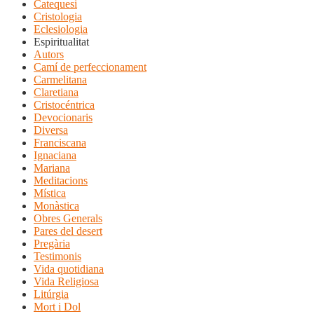
Catequesi
Cristologia
Eclesiologia
Espiritualitat
Autors
Camí de perfeccionament
Carmelitana
Claretiana
Cristocéntrica
Devocionaris
Diversa
Franciscana
Ignaciana
Mariana
Meditacions
Mística
Monàstica
Obres Generals
Pares del desert
Pregària
Testimonis
Vida quotidiana
Vida Religiosa
Litúrgia
Mort i Dol