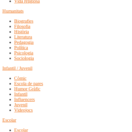
Vida religiosa
Humanitats
Biografies
Filosofia
Història
Literatura
Pedagogia
Política
Psicologia
Sociologia
Infantil / Juvenil
Còmic
Escola de pares
Humor Gràfic
Infantil
Influencers
Juvenil
Videojocs
Escolar
Escolar