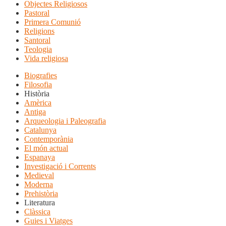
Objectes Religiosos
Pastoral
Primera Comunió
Religions
Santoral
Teologia
Vida religiosa
Biografies
Filosofia
Història
Amèrica
Antiga
Arqueologia i Paleografia
Catalunya
Contemporània
El món actual
Espanaya
Investigació i Corrents
Medieval
Moderna
Prehistòria
Literatura
Clàssica
Guies i Viatges