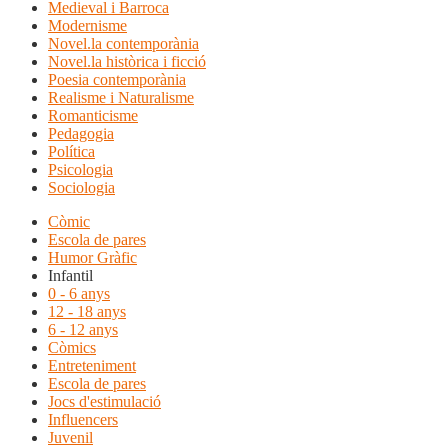
Medieval i Barroca
Modernisme
Novel.la contemporània
Novel.la històrica i ficció
Poesia contemporània
Realisme i Naturalisme
Romanticisme
Pedagogia
Política
Psicologia
Sociologia
Còmic
Escola de pares
Humor Gràfic
Infantil
0 - 6 anys
12 - 18 anys
6 - 12 anys
Còmics
Entreteniment
Escola de pares
Jocs d'estimulació
Influencers
Juvenil