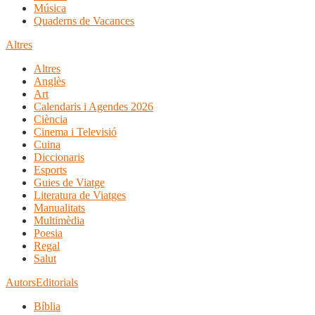
Música
Quaderns de Vacances
Altres
Altres
Anglès
Art
Calendaris i Agendes 2026
Ciència
Cinema i Televisió
Cuina
Diccionaris
Esports
Guies de Viatge
Literatura de Viatges
Manualitats
Multimèdia
Poesia
Regal
Salut
Autors
Editorials
Bíblia