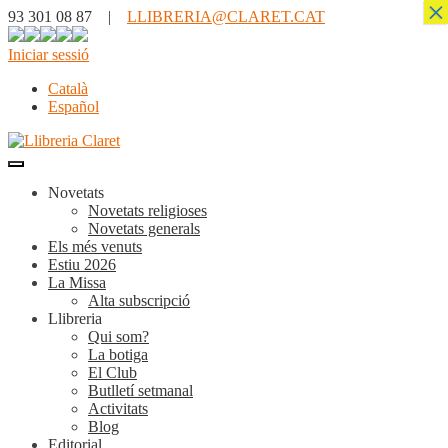
×
93 301 08 87 |
LLIBRERIA@CLARET.CAT
Iniciar sessió
Català
Español
Novetats
Novetats religioses
Novetats generals
Els més venuts
Estiu 2026
La Missa
Alta subscripció
Llibreria
Qui som?
La botiga
El Club
Butlletí setmanal
Activitats
Blog
Editorial