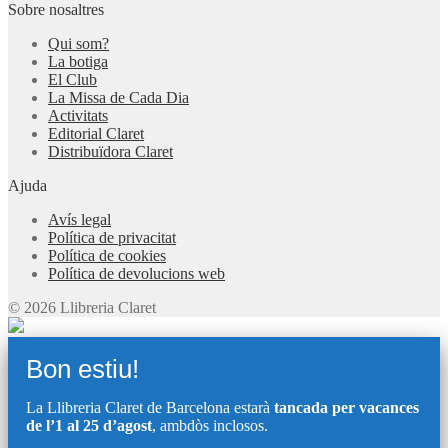
Sobre nosaltres
Qui som?
La botiga
El Club
La Missa de Cada Dia
Activitats
Editorial Claret
Distribuïdora Claret
Ajuda
Avís legal
Política de privacitat
Política de cookies
Política de devolucions web
© 2026 Llibreria Claret
Bon estiu!
La Llibreria Claret de Barcelona estarà
tancada per vacances
de l’1 al 25 d’agost
, ambdòs inclosos.