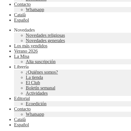
Contacto
Whatsapp
Català
Español
Novedades
Novedades religiosas
Novedades generales
Los más vendidos
Verano 2026
La Misa
Alta suscripción
Librería
¿Quiénes somos?
La tienda
El Club
Boletín semanal
Actividades
Editorial
Ecoedición
Contacto
Whatsapp
Català
Español