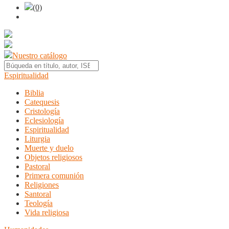
(0)
Nuestro catálogo
Espiritualidad
Biblia
Catequesis
Cristología
Eclesiología
Espiritualidad
Liturgia
Muerte y duelo
Objetos religiosos
Pastoral
Primera comunión
Religiones
Santoral
Teología
Vida religiosa