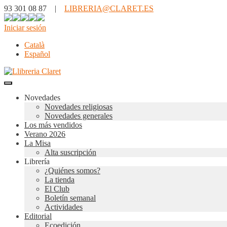
93 301 08 87 |
LIBRERIA@CLARET.ES
Iniciar sesión
Català
Español
Novedades
Novedades religiosas
Novedades generales
Los más vendidos
Verano 2026
La Misa
Alta suscripción
Librería
¿Quiénes somos?
La tienda
El Club
Boletín semanal
Actividades
Editorial
Ecoedición