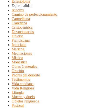
Eclesiología
Espiritualidad
Autores
Camino de perfeccionamiento
Carmelitana
Claretiana
Cristocéntrica
Devocionarios
Diversa
Franciscana
Ignaciana
Mariana
Meditaciones
Mística
Monástica
Obras Generales
Oración
Padres del desierto
Testimonios
Vida cotidiana
Vida Religiosa
Liturgia
Muerte y duelo
Objetos religiosos
Pastoral