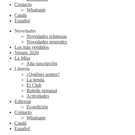
Contacto
Whatsapp
Català
Español
Novedades
Novedades religiosas
Novedades generales
Los más vendidos
Verano 2026
La Misa
Alta suscripción
Librería
¿Quiénes somos?
La tienda
El Club
Boletín semanal
Actividades
Editorial
Ecoedición
Contacto
Whatsapp
Català
Español