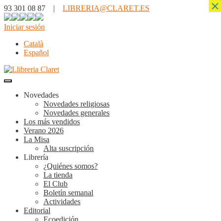
×
93 301 08 87 |
LIBRERIA@CLARET.ES
Iniciar sesión
Català
Español
Novedades
Novedades religiosas
Novedades generales
Los más vendidos
Verano 2026
La Misa
Alta suscripción
Librería
¿Quiénes somos?
La tienda
El Club
Boletín semanal
Actividades
Editorial
Ecoedición