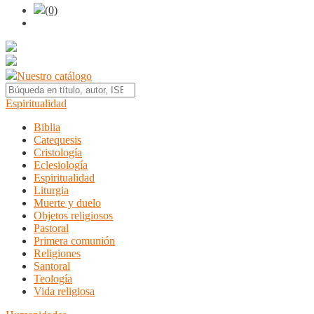
(0)
Nuestro catálogo
Espiritualidad
Biblia
Catequesis
Cristología
Eclesiología
Espiritualidad
Liturgia
Muerte y duelo
Objetos religiosos
Pastoral
Primera comunión
Religiones
Santoral
Teología
Vida religiosa