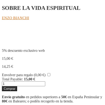
SOBRE LA VIDA ESPIRITUAL
ENZO BIANCHI
Compartir
5% descuento exclusivo web
15,00
€
14,25
€
Envolver para regalo (
0,00
€
)
Total Payable:
15,00
€
CARTES
A
Comprar
UN
AMIC
Envío gratuito
en pedidos superiores a
50€
en España Peninsular y
cantidad
80€
en Baleares; o podéis recogerlo en la tienda.