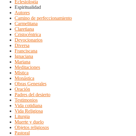
Eclesiología
Espiritualidad
Autores
Camino de perfeccionamiento
Carmelitana
Claretiana
Cristocéntrica
Devocionarios
Diversa
Franciscana
Ignaciana
Mariana
Meditaciones
Mística
Monástica
Obras Generales
Oración
Padres del desierto
Testimonios
Vida cotidiana
Vida Religiosa
Liturgia
Muerte y duelo
Objetos religiosos
Pastoral