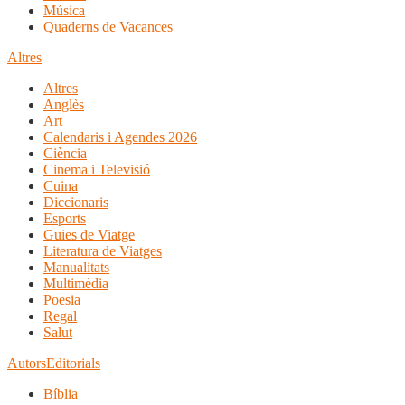
Música
Quaderns de Vacances
Altres
Altres
Anglès
Art
Calendaris i Agendes 2026
Ciència
Cinema i Televisió
Cuina
Diccionaris
Esports
Guies de Viatge
Literatura de Viatges
Manualitats
Multimèdia
Poesia
Regal
Salut
Autors
Editorials
Bíblia