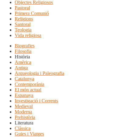
Objectes Religiosos
Pastoral
Primera Comunió
Religions
Santoral
Teologia
Vida religiosa
Biografies
Filosofia
Història
Amèrica
Antiga
Arqueologia i Paleografia
Catalunya
Contemporània
El món actual
Espanaya
Investigació i Corrents
Medieval
Moderna
Prehistòria
Literatura
Clàssica
Guies i Viatges