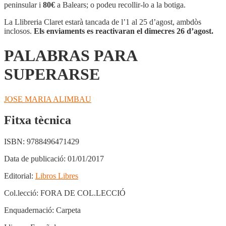
SUPERARSE
peninsular i
80€
a Balears; o podeu recollir-lo a la botiga.
La Llibreria Claret estarà tancada de l’1 al 25 d’agost, ambdòs
inclosos.
Els enviaments es reactivaran el dimecres 26 d’agost.
PALABRAS PARA
SUPERARSE
JOSE MARIA ALIMBAU
Fitxa tècnica
ISBN:
9788496471429
Data de publicació:
01/01/2017
Editorial:
Libros Libres
Col.lecció:
FORA DE COL.LECCIÓ
Enquadernació:
Carpeta