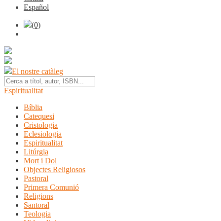
Español
(0)
El nostre catàleg
Espiritualitat
Bíblia
Catequesi
Cristologia
Eclesiologia
Espiritualitat
Litúrgia
Mort i Dol
Objectes Religiosos
Pastoral
Primera Comunió
Religions
Santoral
Teologia