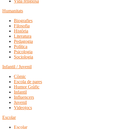
Vida religiosa
Humanitats
Biografies
Filosofia
Història
Literatura
Pedagogia
Política
Psicologia
Sociologia
Infantil / Juvenil
Còmic
Escola de pares
Humor Gràfic
Infantil
Influencers
Juvenil
Videojocs
Escolar
Escolar