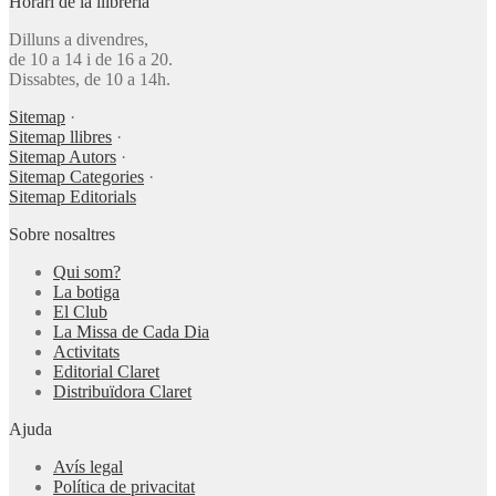
Horari de la llibreria
Dilluns a divendres,
de 10 a 14 i de 16 a 20.
Dissabtes, de 10 a 14h.
Sitemap
·
Sitemap llibres
·
Sitemap Autors
·
Sitemap Categories
·
Sitemap Editorials
Sobre nosaltres
Qui som?
La botiga
El Club
La Missa de Cada Dia
Activitats
Editorial Claret
Distribuïdora Claret
Ajuda
Avís legal
Política de privacitat