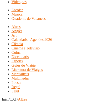
Videojocs
Escolar
Música
Quaderns de Vacances
Altres
Anglès
Art
Calendaris i Agendes 2026
Ciència
Cinema i Televisió
Cuina
Diccionaris
Esports
Guies de Viatge
Literatura de Viatges
Manualitats
Multimèdia
Poesia
Regal
Salut
Inici/CAT/
Altres