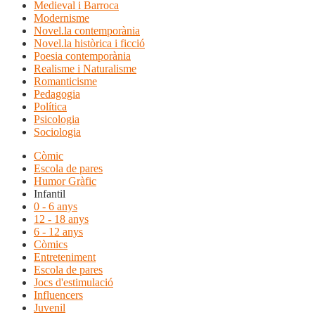
Medieval i Barroca
Modernisme
Novel.la contemporània
Novel.la històrica i ficció
Poesia contemporània
Realisme i Naturalisme
Romanticisme
Pedagogia
Política
Psicologia
Sociologia
Còmic
Escola de pares
Humor Gràfic
Infantil
0 - 6 anys
12 - 18 anys
6 - 12 anys
Còmics
Entreteniment
Escola de pares
Jocs d'estimulació
Influencers
Juvenil