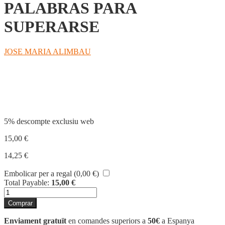
PALABRAS PARA
SUPERARSE
JOSE MARIA ALIMBAU
Compartir
5% descompte exclusiu web
15,00
€
14,25
€
Embolicar per a regal (
0,00
€
)
Total Payable:
15,00
€
quantitat
de
Comprar
PALABRAS
PARA
Enviament gratuït
en comandes superiors a
50€
a Espanya