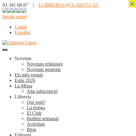
×
93 301 08 87 |
LLIBRERIA@CLARET.CAT
Iniciar sessió
Català
Español
Novetats
Novetats religioses
Novetats generals
Els més venuts
Estiu 2026
La Missa
Alta subscripció
Llibreria
Qui som?
La botiga
El Club
Butlletí setmanal
Activitats
Blog
Editorial