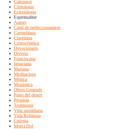
Catequesi
Cristologia
Eclesiologia
Espiritualitat
Autors
Camí de perfeccionament
Carmelitana
Claretiana
Cristocéntrica
Devocionaris
Diversa
Franciscana
Ignaciana
Mariana
Meditacions
Mística
Monàstica
Obres Generals
Pares del desert
Pregària
Testimonis
Vida quotidiana
Vida Religiosa
Litúrgia
Mort i Dol