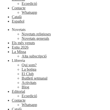
Ecoedició
Contacte
Whatsapp
Català
Español
Novetats
Novetats religioses
Novetats generals
Els més venuts
Estiu 2026
La Missa
Alta subscripció
Llibreria
Qui som?
La botiga
El Club
Butlletí setmanal
Activitats
Blog
Editorial
Ecoedició
Contacte
Whatsapp
Català