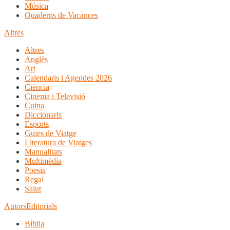
Música
Quaderns de Vacances
Altres
Altres
Anglès
Art
Calendaris i Agendes 2026
Ciència
Cinema i Televisió
Cuina
Diccionaris
Esports
Guies de Viatge
Literatura de Viatges
Manualitats
Multimèdia
Poesia
Regal
Salut
Autors
Editorials
Bíblia