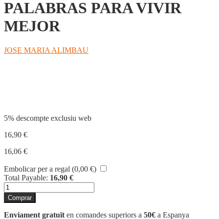
PALABRAS PARA VIVIR
MEJOR
JOSE MARIA ALIMBAU
Compartir
5% descompte exclusiu web
16,90
€
16,06
€
Embolicar per a regal (
0,00
€
)
Total Payable:
16,90
€
quantitat
de
Comprar
PALABRAS
PARA
Enviament gratuït
en comandes superiors a
50€
a Espanya