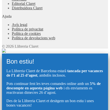
Editorial Claret
Distribuïdora Claret
Ajuda
Avís legal
Política de privacitat
Política de cookies
Política de devolucions web
© 2026 Llibreria Claret
Bon estiu!
La Llibreria Claret de Barcelona estarà
tancada per vacances
de l’1 al 25 d’agost
, ambdòs inclosos.
Pots continuar fent les teves comandes online amb un
5% de
descompte en aquesta pàgina web
i els enviaments es
reactivaran dimecres 26 d’agost.
Des de la Llibreria Claret et desitgem un bon estiu i unes
bones vacances!