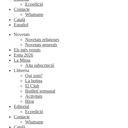
Ecoedició
Contacte
Whatsapp
Català
Español
Novetats
Novetats religioses
Novetats generals
Els més venuts
Estiu 2026
La Missa
Alta subscripció
Llibreria
Qui som?
La botiga
El Club
Butlletí setmanal
Activitats
Blog
Editorial
Ecoedició
Contacte
Whatsapp
Català