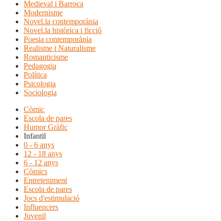
Medieval i Barroca
Modernisme
Novel.la contemporània
Novel.la històrica i ficció
Poesia contemporània
Realisme i Naturalisme
Romanticisme
Pedagogia
Política
Psicologia
Sociologia
Còmic
Escola de pares
Humor Gràfic
Infantil
0 - 6 anys
12 - 18 anys
6 - 12 anys
Còmics
Entreteniment
Escola de pares
Jocs d'estimulació
Influencers
Juvenil