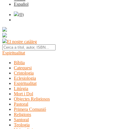
Español
(0)
El nostre catàleg
Espiritualitat
Bíblia
Catequesi
Cristologia
Eclesiologia
Espiritualitat
Litúrgia
Mort i Dol
Objectes Religiosos
Pastoral
Primera Comunió
Religions
Santoral
Teologia