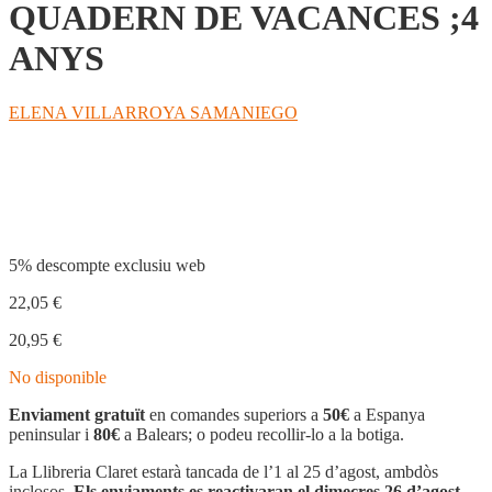
QUADERN DE VACANCES ;4
ANYS
ELENA VILLARROYA SAMANIEGO
Compartir
5% descompte exclusiu web
22,05
€
20,95
€
No disponible
Enviament gratuït
en comandes superiors a
50€
a Espanya
peninsular i
80€
a Balears; o podeu recollir-lo a la botiga.
La Llibreria Claret estarà tancada de l’1 al 25 d’agost, ambdòs
inclosos.
Els enviaments es reactivaran el dimecres 26 d’agost.