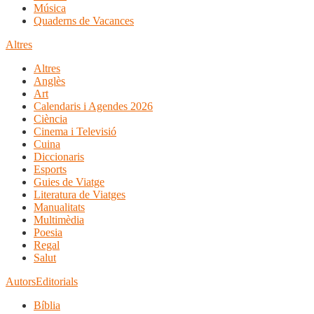
Música
Quaderns de Vacances
Altres
Altres
Anglès
Art
Calendaris i Agendes 2026
Ciència
Cinema i Televisió
Cuina
Diccionaris
Esports
Guies de Viatge
Literatura de Viatges
Manualitats
Multimèdia
Poesia
Regal
Salut
Autors
Editorials
Bíblia