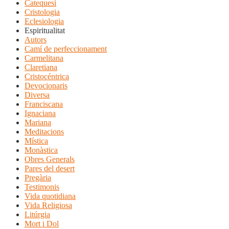
Catequesi
Cristologia
Eclesiologia
Espiritualitat
Autors
Camí de perfeccionament
Carmelitana
Claretiana
Cristocéntrica
Devocionaris
Diversa
Franciscana
Ignaciana
Mariana
Meditacions
Mística
Monàstica
Obres Generals
Pares del desert
Pregària
Testimonis
Vida quotidiana
Vida Religiosa
Litúrgia
Mort i Dol