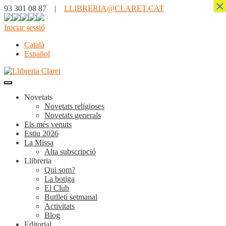
×
93 301 08 87 |
LLIBRERIA@CLARET.CAT
Iniciar sessió
Català
Español
Novetats
Novetats religioses
Novetats generals
Els més venuts
Estiu 2026
La Missa
Alta subscripció
Llibreria
Qui som?
La botiga
El Club
Butlletí setmanal
Activitats
Blog
Editorial