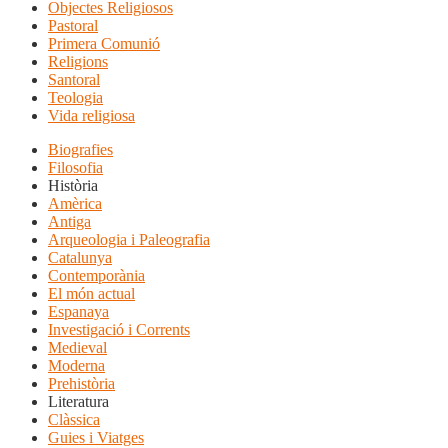
Objectes Religiosos
Pastoral
Primera Comunió
Religions
Santoral
Teologia
Vida religiosa
Biografies
Filosofia
Història
Amèrica
Antiga
Arqueologia i Paleografia
Catalunya
Contemporània
El món actual
Espanaya
Investigació i Corrents
Medieval
Moderna
Prehistòria
Literatura
Clàssica
Guies i Viatges