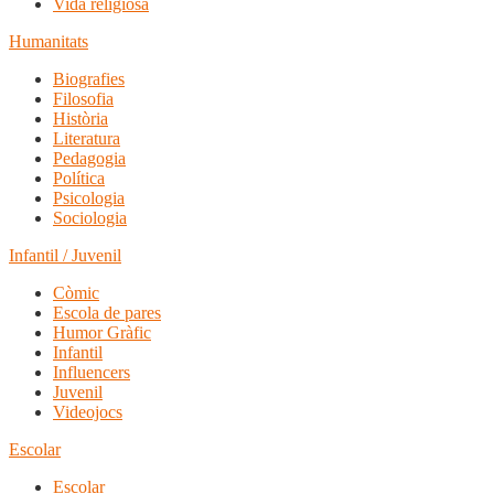
Vida religiosa
Humanitats
Biografies
Filosofia
Història
Literatura
Pedagogia
Política
Psicologia
Sociologia
Infantil / Juvenil
Còmic
Escola de pares
Humor Gràfic
Infantil
Influencers
Juvenil
Videojocs
Escolar
Escolar