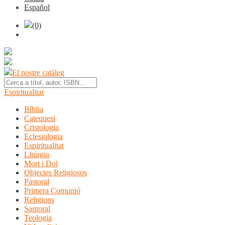
Español
(0)
El nostre catàleg
Espiritualitat
Bíblia
Catequesi
Cristologia
Eclesiologia
Espiritualitat
Litúrgia
Mort i Dol
Objectes Religiosos
Pastoral
Primera Comunió
Religions
Santoral
Teologia