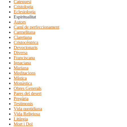
Catequesi
Cristologia
Eclesiologia
Espiritualitat
Autors
Camí de perfeccionament
Carmelitana
Claretiana
Cristocéntrica
Devocionaris
Diversa
Franciscana
Ignaciana
Mariana
Meditacions
Mística
Monàstica
Obres Generals
Pares del desert
Pregària
Testimonis
Vida quotidiana
Vida Religiosa
Litúrgia
Mort i Dol