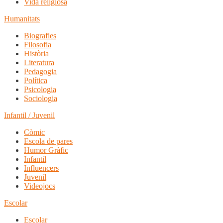
Vida religiosa
Humanitats
Biografies
Filosofia
Història
Literatura
Pedagogia
Política
Psicologia
Sociologia
Infantil / Juvenil
Còmic
Escola de pares
Humor Gràfic
Infantil
Influencers
Juvenil
Videojocs
Escolar
Escolar