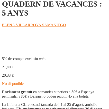
QUADERN DE VACANCES :
5 ANYS
ELENA VILLARROYA SAMANIEGO
Compartir
5% descompte exclusiu web
21,40
€
20,33
€
No disponible
Enviament gratuït
en comandes superiors a
50€
a Espanya
peninsular i
80€
a Balears; o podeu recollir-lo a la botiga.
La Llibreria Claret estarà tancada de l’1 al 25 d’agost, ambdòs
inclosos.
Els enviaments es reactivaran el dimecres 26 d’agost.