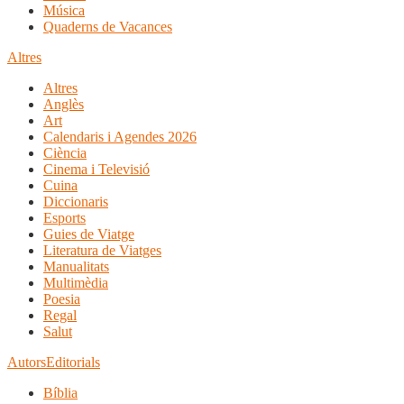
Música
Quaderns de Vacances
Altres
Altres
Anglès
Art
Calendaris i Agendes 2026
Ciència
Cinema i Televisió
Cuina
Diccionaris
Esports
Guies de Viatge
Literatura de Viatges
Manualitats
Multimèdia
Poesia
Regal
Salut
Autors
Editorials
Bíblia