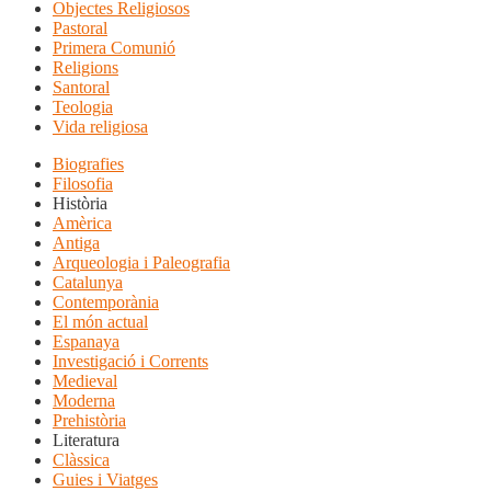
Objectes Religiosos
Pastoral
Primera Comunió
Religions
Santoral
Teologia
Vida religiosa
Biografies
Filosofia
Història
Amèrica
Antiga
Arqueologia i Paleografia
Catalunya
Contemporània
El món actual
Espanaya
Investigació i Corrents
Medieval
Moderna
Prehistòria
Literatura
Clàssica
Guies i Viatges