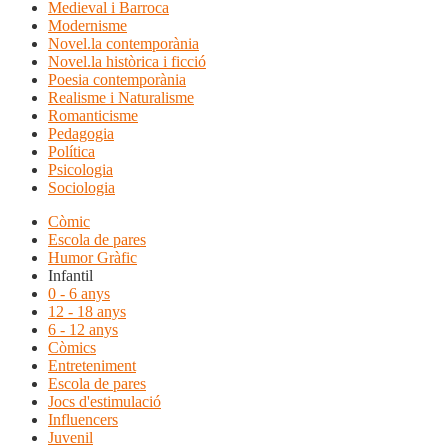
Medieval i Barroca
Modernisme
Novel.la contemporània
Novel.la històrica i ficció
Poesia contemporània
Realisme i Naturalisme
Romanticisme
Pedagogia
Política
Psicologia
Sociologia
Còmic
Escola de pares
Humor Gràfic
Infantil
0 - 6 anys
12 - 18 anys
6 - 12 anys
Còmics
Entreteniment
Escola de pares
Jocs d'estimulació
Influencers
Juvenil