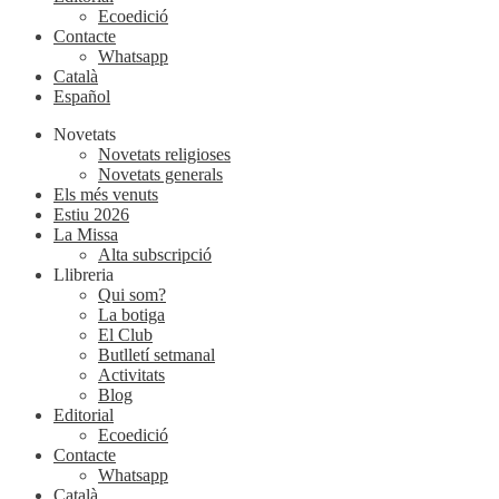
Ecoedició
Contacte
Whatsapp
Català
Español
Novetats
Novetats religioses
Novetats generals
Els més venuts
Estiu 2026
La Missa
Alta subscripció
Llibreria
Qui som?
La botiga
El Club
Butlletí setmanal
Activitats
Blog
Editorial
Ecoedició
Contacte
Whatsapp
Català