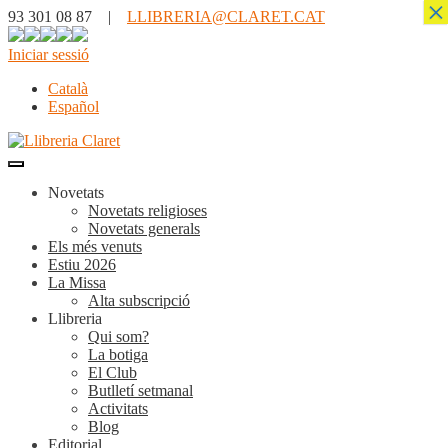
×
93 301 08 87 |
LLIBRERIA@CLARET.CAT
Iniciar sessió
Català
Español
Novetats
Novetats religioses
Novetats generals
Els més venuts
Estiu 2026
La Missa
Alta subscripció
Llibreria
Qui som?
La botiga
El Club
Butlletí setmanal
Activitats
Blog
Editorial