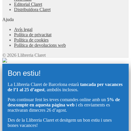
Editorial Claret
Distribuïdora Claret
Ajuda
Avís legal
Política de privacitat
Política de cookies
Política de devolucions web
© 2026 Llibreria Claret
Bon estiu!
La Llibreria Claret de Barcelona estarà
tancada per vacances
de l’1 al 25 d’agost
, ambdòs inclosos.
Pots continuar fent les teves comandes online amb un
5% de
descompte en aquesta pàgina web
i els enviaments es
reactivaran dimecres 26 d’agost.
Des de la Llibreria Claret et desitgem un bon estiu i unes
bones vacances!