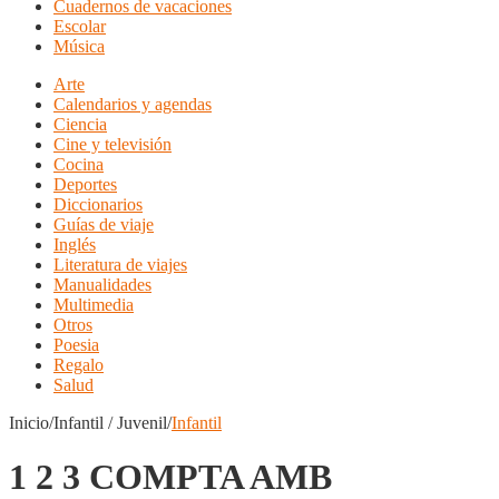
Cuadernos de vacaciones
Escolar
Música
Arte
Calendarios y agendas
Ciencia
Cine y televisión
Cocina
Deportes
Diccionarios
Guías de viaje
Inglés
Literatura de viajes
Manualidades
Multimedia
Otros
Poesia
Regalo
Salud
Inicio/Infantil / Juvenil/
Infantil
1 2 3 COMPTA AMB