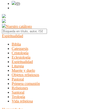
(0)
Nuestro catálogo
Espiritualidad
Biblia
Catequesis
Cristología
Eclesiología
Espiritualidad
Liturgia
Muerte y duelo
Objetos religiosos
Pastoral
Primera comunión
Religiones
Santoral
Teología
Vida religiosa