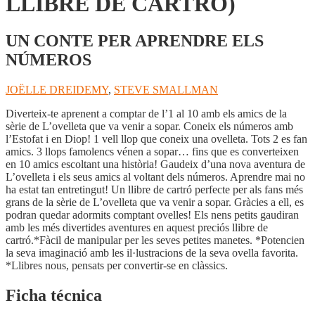
LLIBRE DE CARTRÓ)
UN CONTE PER APRENDRE ELS
NÚMEROS
JOËLLE DREIDEMY
,
STEVE SMALLMAN
Diverteix-te aprenent a comptar de l’1 al 10 amb els amics de la
sèrie de L’ovelleta que va venir a sopar. Coneix els números amb
l’Estofat i en Diop! 1 vell llop que coneix una ovelleta. Tots 2 es fan
amics. 3 llops famolencs vénen a sopar… fins que es converteixen
en 10 amics escoltant una història! Gaudeix d’una nova aventura de
L’ovelleta i els seus amics al voltant dels números. Aprendre mai no
ha estat tan entretingut! Un llibre de cartró perfecte per als fans més
grans de la sèrie de L’ovelleta que va venir a sopar. Gràcies a ell, es
podran quedar adormits comptant ovelles! Els nens petits gaudiran
amb les més divertides aventures en aquest preciós llibre de
cartró.*Fàcil de manipular per les seves petites manetes. *Potencien
la seva imaginació amb les il·lustracions de la seva ovella favorita.
*Llibres nous, pensats per convertir-se en clàssics.
Ficha técnica