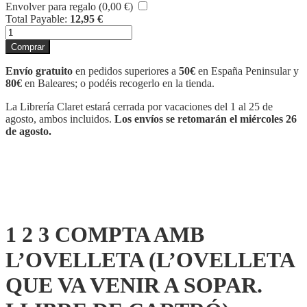
Envolver para regalo (
0,00
€
)
Total Payable:
12,95
€
1
2
Comprar
3
COMPTA
Envío gratuito
en pedidos superiores a
50€
en España Peninsular y
AMB
80€
en Baleares; o podéis recogerlo en la tienda.
L'OVELLETA
(L'OVELLETA
La Librería Claret estará cerrada por vacaciones del 1 al 25 de
QUE
agosto, ambos incluidos.
Los envíos se retomarán el miércoles 26
VA
de agosto.
VENIR
A
SOPAR.
LLIBRE
DE
CARTRÓ)
cantidad
1 2 3 COMPTA AMB
L’OVELLETA (L’OVELLETA
QUE VA VENIR A SOPAR.