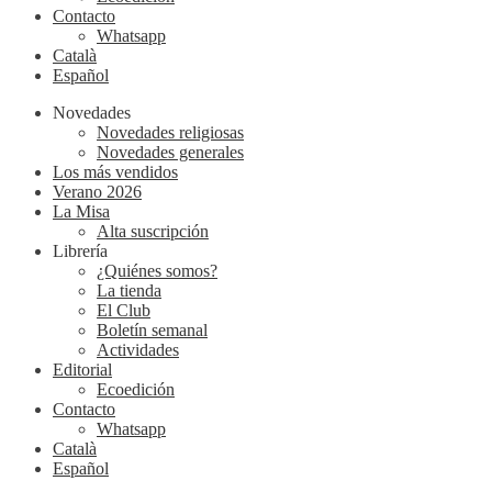
Contacto
Whatsapp
Català
Español
Novedades
Novedades religiosas
Novedades generales
Los más vendidos
Verano 2026
La Misa
Alta suscripción
Librería
¿Quiénes somos?
La tienda
El Club
Boletín semanal
Actividades
Editorial
Ecoedición
Contacto
Whatsapp
Català
Español