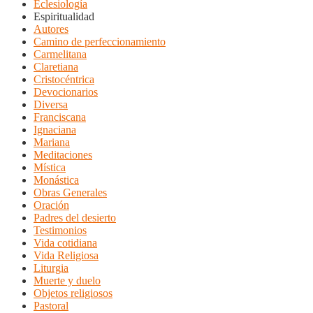
Eclesiología
Espiritualidad
Autores
Camino de perfeccionamiento
Carmelitana
Claretiana
Cristocéntrica
Devocionarios
Diversa
Franciscana
Ignaciana
Mariana
Meditaciones
Mística
Monástica
Obras Generales
Oración
Padres del desierto
Testimonios
Vida cotidiana
Vida Religiosa
Liturgia
Muerte y duelo
Objetos religiosos
Pastoral