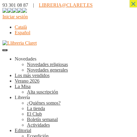
×
93 301 08 87 |
LIBRERIA@CLARET.ES
Iniciar sesión
Català
Español
Novedades
Novedades religiosas
Novedades generales
Los más vendidos
Verano 2026
La Misa
Alta suscripción
Librería
¿Quiénes somos?
La tienda
El Club
Boletín semanal
Actividades
Editorial
Ecoedición