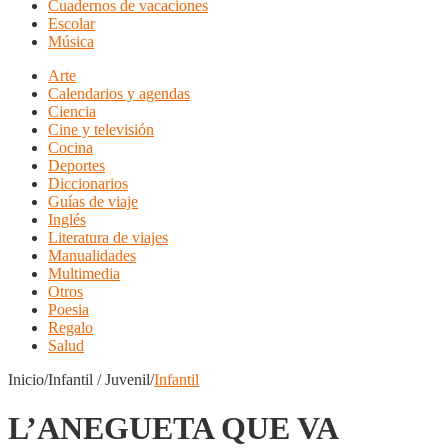
Cuadernos de vacaciones
Escolar
Música
Arte
Calendarios y agendas
Ciencia
Cine y televisión
Cocina
Deportes
Diccionarios
Guías de viaje
Inglés
Literatura de viajes
Manualidades
Multimedia
Otros
Poesia
Regalo
Salud
Inicio/Infantil / Juvenil/
Infantil
L’ANEGUETA QUE VA