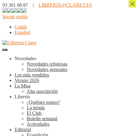
×
93 301 08 87 |
LIBRERIA@CLARET.ES
Iniciar sesión
Català
Español
Novedades
Novedades religiosas
Novedades generales
Los más vendidos
Verano 2026
La Misa
Alta suscripción
Librería
¿Quiénes somos?
La tienda
El Club
Boletín semanal
Actividades
Editorial
Ecoedición