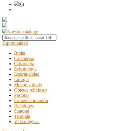
(0)
Nuestro catálogo
Espiritualidad
Biblia
Catequesis
Cristología
Eclesiología
Espiritualidad
Liturgia
Muerte y duelo
Objetos religiosos
Pastoral
Primera comunión
Religiones
Santoral
Teología
Vida religiosa