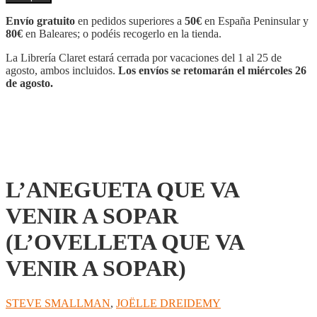
VA
VENIR
Envío gratuito
en pedidos superiores a
50€
en España Peninsular y
A
80€
en Baleares; o podéis recogerlo en la tienda.
SOPAR
(L'OVELLETA
La Librería Claret estará cerrada por vacaciones del 1 al 25 de
QUE
agosto, ambos incluidos.
Los envíos se retomarán el miércoles 26
VA
de agosto.
VENIR
A
SOPAR)
cantidad
L’ANEGUETA QUE VA
VENIR A SOPAR
(L’OVELLETA QUE VA
VENIR A SOPAR)
STEVE SMALLMAN
,
JOËLLE DREIDEMY