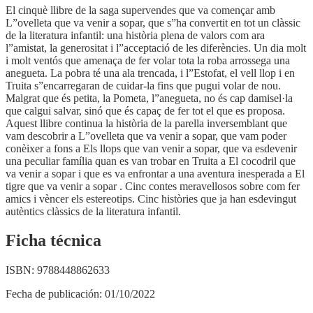
El cinquè llibre de la saga supervendes que va començar amb
L”ovelleta que va venir a sopar, que s”ha convertit en tot un clàssic
de la literatura infantil: una història plena de valors com ara
l”amistat, la generositat i l”acceptació de les diferències. Un dia molt
i molt ventós que amenaça de fer volar tota la roba arrossega una
anegueta. La pobra té una ala trencada, i l”Estofat, el vell llop i en
Truita s”encarregaran de cuidar-la fins que pugui volar de nou.
Malgrat que és petita, la Pometa, l”anegueta, no és cap damisel·la
que calgui salvar, sinó que és capaç de fer tot el que es proposa.
Aquest llibre continua la història de la parella inversemblant que
vam descobrir a L”ovelleta que va venir a sopar, que vam poder
conèixer a fons a Els llops que van venir a sopar, que va esdevenir
una peculiar família quan es van trobar en Truita a El cocodril que
va venir a sopar i que es va enfrontar a una aventura inesperada a El
tigre que va venir a sopar . Cinc contes meravellosos sobre com fer
amics i vèncer els estereotips. Cinc històries que ja han esdevingut
autèntics clàssics de la literatura infantil.
Ficha técnica
ISBN:
9788448862633
Fecha de publicación:
01/10/2022