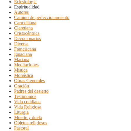
Eclesiología
Espiritualidad
Autores
Camino de perfeccionamiento
Carmelitana
Claretiana
Cristocéntrica
Devocionarios
Diversa
Franciscana
Ignaciana
Mariana
Meditaciones
Mística
Monástica
Obras Generales
Oración
Padres del desierto
Testimonios
Vida cotidiana
Vida Religiosa
Liturgia
Muerte y duelo
Objetos religiosos
Pastoral