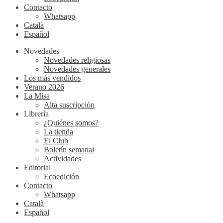
Contacto
Whatsapp
Català
Español
Novedades
Novedades religiosas
Novedades generales
Los más vendidos
Verano 2026
La Misa
Alta suscripción
Librería
¿Quiénes somos?
La tienda
El Club
Boletín semanal
Actividades
Editorial
Ecoedición
Contacto
Whatsapp
Català
Español