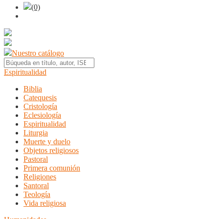
(0)
Nuestro catálogo
Espiritualidad
Biblia
Catequesis
Cristología
Eclesiología
Espiritualidad
Liturgia
Muerte y duelo
Objetos religiosos
Pastoral
Primera comunión
Religiones
Santoral
Teología
Vida religiosa