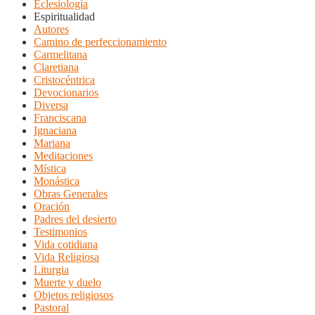
Eclesiología
Espiritualidad
Autores
Camino de perfeccionamiento
Carmelitana
Claretiana
Cristocéntrica
Devocionarios
Diversa
Franciscana
Ignaciana
Mariana
Meditaciones
Mística
Monástica
Obras Generales
Oración
Padres del desierto
Testimonios
Vida cotidiana
Vida Religiosa
Liturgia
Muerte y duelo
Objetos religiosos
Pastoral