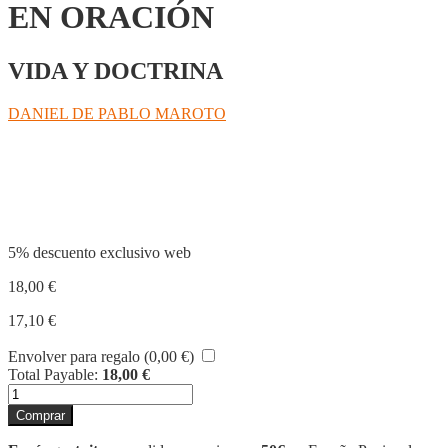
EN ORACIÓN
VIDA Y DOCTRINA
DANIEL DE PABLO MAROTO
Compartir
5% descuento exclusivo web
18,00
€
17,10
€
Envolver para regalo (
0,00
€
)
Total Payable:
18,00
€
EL
CARMELO
Comprar
TERESIANO
EN