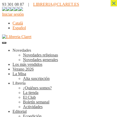
×
93 301 08 87 |
LIBRERIA@CLARET.ES
Iniciar sesión
Català
Español
Novedades
Novedades religiosas
Novedades generales
Los más vendidos
Verano 2026
La Misa
Alta suscripción
Librería
¿Quiénes somos?
La tienda
El Club
Boletín semanal
Actividades
Editorial
Ecoedición