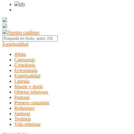
(0)
Nuestro catálogo
Espiritualidad
Biblia
Catequesis
Cristología
Eclesiología
Espiritualidad
Liturgia
Muerte y duelo
Objetos religiosos
Pastoral
Primera comunión
Religiones
Santoral
Teología
Vida religiosa