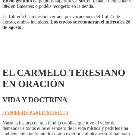
Envío gratuito
en pedidos superiores a
50€
en España Peninsular y
ORACIÓN
80€
en Baleares; o podéis recogerlo en la tienda.
cantidad
La Librería Claret estará cerrada por vacaciones del 1 al 25 de
agosto, ambos incluidos.
Los envíos se retomarán el miércoles 26
de agosto.
EL CARMELO TERESIANO
EN ORACIÓN
VIDA Y DOCTRINA
DANIEL DE PABLO MAROTO
Narra la historia de una familia católica que tuvo el valor de
demandar a todos ellos el sendero de la vida mística y pedirles una
ambientación tanto interior como exterior, anímica y espiritual, para