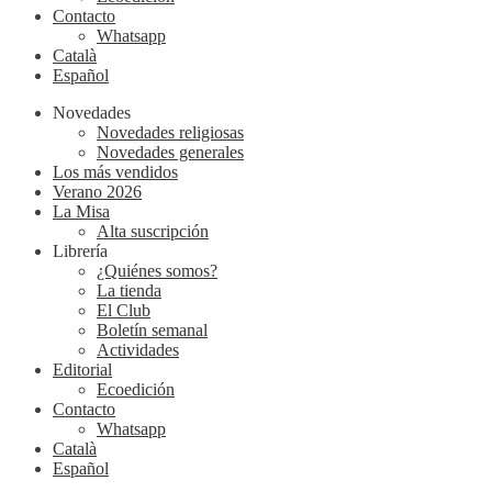
Contacto
Whatsapp
Català
Español
Novedades
Novedades religiosas
Novedades generales
Los más vendidos
Verano 2026
La Misa
Alta suscripción
Librería
¿Quiénes somos?
La tienda
El Club
Boletín semanal
Actividades
Editorial
Ecoedición
Contacto
Whatsapp
Català
Español