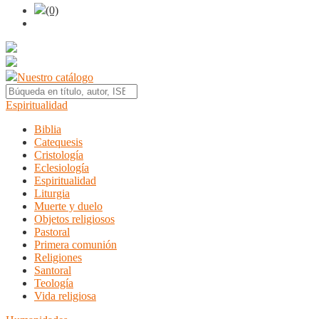
(0)
Nuestro catálogo
Espiritualidad
Biblia
Catequesis
Cristología
Eclesiología
Espiritualidad
Liturgia
Muerte y duelo
Objetos religiosos
Pastoral
Primera comunión
Religiones
Santoral
Teología
Vida religiosa