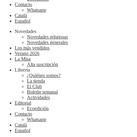
Contacto
Whatsapp
Català
Español
Novedades
Novedades religiosas
Novedades generales
Los más vendidos
Verano 2026
La Misa
Alta suscripción
Librería
¿Quiénes somos?
La tienda
El Club
Boletín semanal
Actividades
Editorial
Ecoedición
Contacto
Whatsapp
Català
Español