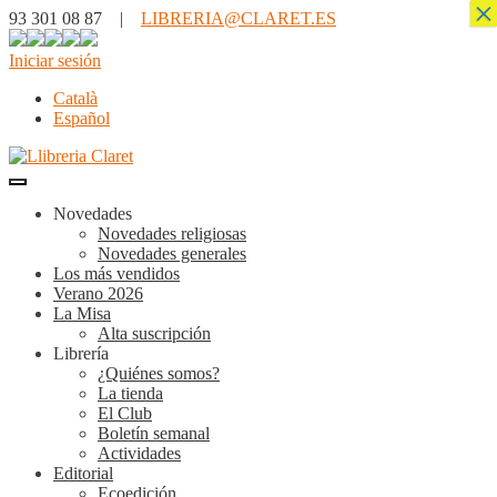
×
93 301 08 87 |
LIBRERIA@CLARET.ES
Iniciar sesión
Català
Español
Novedades
Novedades religiosas
Novedades generales
Los más vendidos
Verano 2026
La Misa
Alta suscripción
Librería
¿Quiénes somos?
La tienda
El Club
Boletín semanal
Actividades
Editorial
Ecoedición