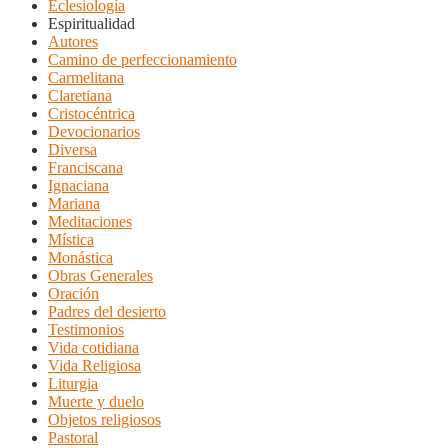
Eclesiología
Espiritualidad
Autores
Camino de perfeccionamiento
Carmelitana
Claretiana
Cristocéntrica
Devocionarios
Diversa
Franciscana
Ignaciana
Mariana
Meditaciones
Mística
Monástica
Obras Generales
Oración
Padres del desierto
Testimonios
Vida cotidiana
Vida Religiosa
Liturgia
Muerte y duelo
Objetos religiosos
Pastoral