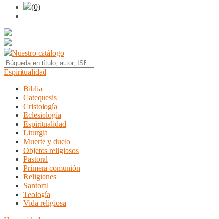
(0)
Nuestro catálogo
Espiritualidad
Biblia
Catequesis
Cristología
Eclesiología
Espiritualidad
Liturgia
Muerte y duelo
Objetos religiosos
Pastoral
Primera comunión
Religiones
Santoral
Teología
Vida religiosa