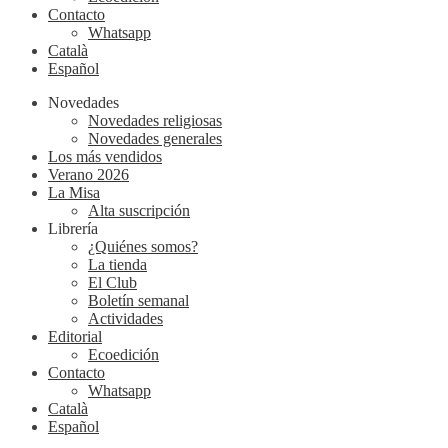
Contacto
Whatsapp
Català
Español
Novedades
Novedades religiosas
Novedades generales
Los más vendidos
Verano 2026
La Misa
Alta suscripción
Librería
¿Quiénes somos?
La tienda
El Club
Boletín semanal
Actividades
Editorial
Ecoedición
Contacto
Whatsapp
Català
Español