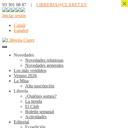
×
93 301 08 87 |
LIBRERIA@CLARET.ES
Iniciar sesión
Català
Español
Novedades
Novedades religiosas
Novedades generales
Los más vendidos
Verano 2026
La Misa
Alta suscripción
Librería
¿Quiénes somos?
La tienda
El Club
Boletín semanal
Actividades
Editorial
Ecoedición