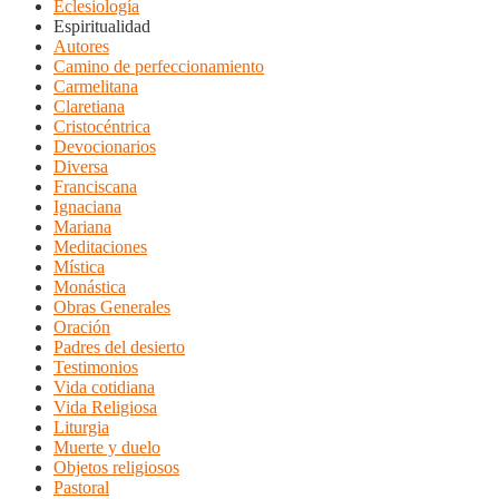
Eclesiología
Espiritualidad
Autores
Camino de perfeccionamiento
Carmelitana
Claretiana
Cristocéntrica
Devocionarios
Diversa
Franciscana
Ignaciana
Mariana
Meditaciones
Mística
Monástica
Obras Generales
Oración
Padres del desierto
Testimonios
Vida cotidiana
Vida Religiosa
Liturgia
Muerte y duelo
Objetos religiosos
Pastoral