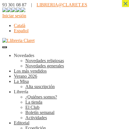
×
93 301 08 87 |
LIBRERIA@CLARET.ES
Iniciar sesión
Català
Español
Novedades
Novedades religiosas
Novedades generales
Los más vendidos
Verano 2026
La Misa
Alta suscripción
Librería
¿Quiénes somos?
La tienda
El Club
Boletín semanal
Actividades
Editorial
Ecoedición