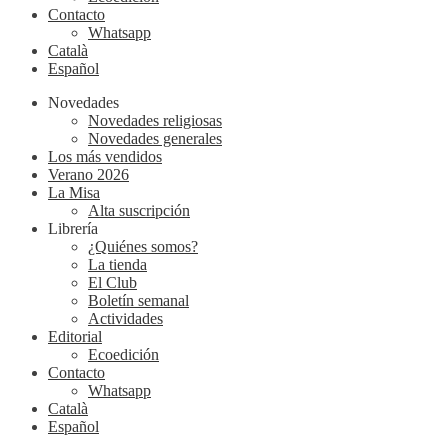
Contacto
Whatsapp
Català
Español
Novedades
Novedades religiosas
Novedades generales
Los más vendidos
Verano 2026
La Misa
Alta suscripción
Librería
¿Quiénes somos?
La tienda
El Club
Boletín semanal
Actividades
Editorial
Ecoedición
Contacto
Whatsapp
Català
Español