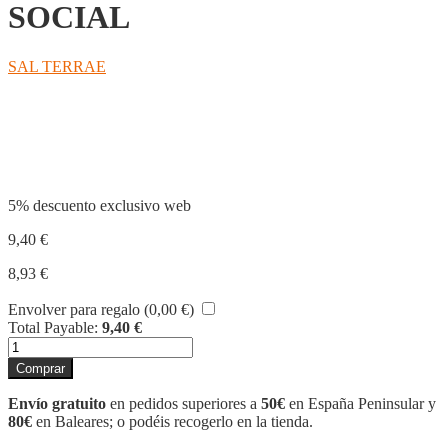
SOCIAL
SAL TERRAE
Compartir
5% descuento exclusivo web
9,40
€
8,93
€
Envolver para regalo (
0,00
€
)
Total Payable:
9,40
€
DE
LA
Comprar
FE
A
Envío gratuito
en pedidos superiores a
50€
en España Peninsular y
LA
80€
en Baleares; o podéis recogerlo en la tienda.
UTOPIA