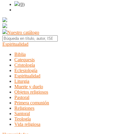
(0)
Nuestro catálogo
Espiritualidad
Biblia
Catequesis
Cristología
Eclesiología
Espiritualidad
Liturgia
Muerte y duelo
Objetos religiosos
Pastoral
Primera comunión
Religiones
Santoral
Teología
Vida religiosa