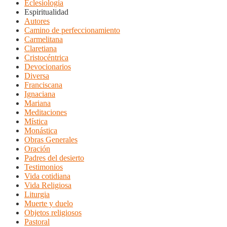
Eclesiología
Espiritualidad
Autores
Camino de perfeccionamiento
Carmelitana
Claretiana
Cristocéntrica
Devocionarios
Diversa
Franciscana
Ignaciana
Mariana
Meditaciones
Mística
Monástica
Obras Generales
Oración
Padres del desierto
Testimonios
Vida cotidiana
Vida Religiosa
Liturgia
Muerte y duelo
Objetos religiosos
Pastoral