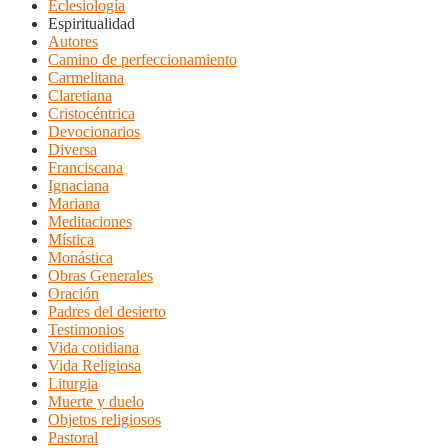
Eclesiología
Espiritualidad
Autores
Camino de perfeccionamiento
Carmelitana
Claretiana
Cristocéntrica
Devocionarios
Diversa
Franciscana
Ignaciana
Mariana
Meditaciones
Mística
Monástica
Obras Generales
Oración
Padres del desierto
Testimonios
Vida cotidiana
Vida Religiosa
Liturgia
Muerte y duelo
Objetos religiosos
Pastoral