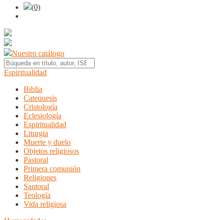
(0)
Nuestro catálogo
Espiritualidad
Biblia
Catequesis
Cristología
Eclesiología
Espiritualidad
Liturgia
Muerte y duelo
Objetos religiosos
Pastoral
Primera comunión
Religiones
Santoral
Teología
Vida religiosa