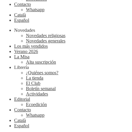
Contacto
Whatsapp
Català
Español
Novedades
Novedades religiosas
Novedades generales
Los más vendidos
Verano 2026
La Misa
Alta suscripción
Librería
¿Quiénes somos?
La tienda
El Club
Boletín semanal
Actividades
Editorial
Ecoedición
Contacto
Whatsapp
Català
Español