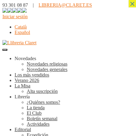
×
93 301 08 87 |
LIBRERIA@CLARET.ES
Iniciar sesión
Català
Español
Novedades
Novedades religiosas
Novedades generales
Los más vendidos
Verano 2026
La Misa
Alta suscripción
Librería
¿Quiénes somos?
La tienda
El Club
Boletín semanal
Actividades
Editorial
Ecoedición