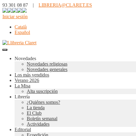
93 301 08 87 |
LIBRERIA@CLARET.ES
Iniciar sesión
Català
Español
Novedades
Novedades religiosas
Novedades generales
Los más vendidos
Verano 2026
La Misa
Alta suscripción
Librería
¿Quiénes somos?
La tienda
El Club
Boletín semanal
Actividades
Editorial
Ecoedición