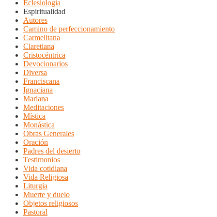
Eclesiología
Espiritualidad
Autores
Camino de perfeccionamiento
Carmelitana
Claretiana
Cristocéntrica
Devocionarios
Diversa
Franciscana
Ignaciana
Mariana
Meditaciones
Mística
Monástica
Obras Generales
Oración
Padres del desierto
Testimonios
Vida cotidiana
Vida Religiosa
Liturgia
Muerte y duelo
Objetos religiosos
Pastoral