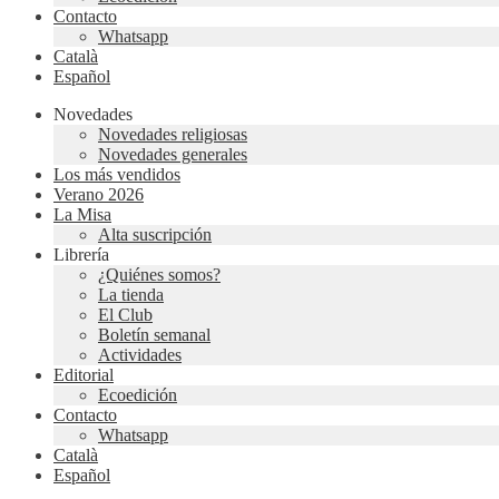
Contacto
Whatsapp
Català
Español
Novedades
Novedades religiosas
Novedades generales
Los más vendidos
Verano 2026
La Misa
Alta suscripción
Librería
¿Quiénes somos?
La tienda
El Club
Boletín semanal
Actividades
Editorial
Ecoedición
Contacto
Whatsapp
Català
Español