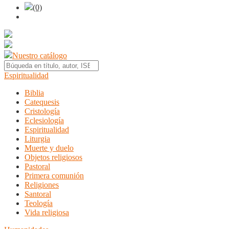
(0)
Nuestro catálogo
Espiritualidad
Biblia
Catequesis
Cristología
Eclesiología
Espiritualidad
Liturgia
Muerte y duelo
Objetos religiosos
Pastoral
Primera comunión
Religiones
Santoral
Teología
Vida religiosa