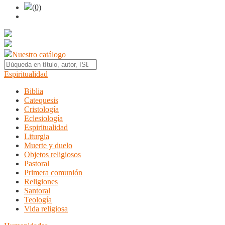
(0)
Nuestro catálogo
Espiritualidad
Biblia
Catequesis
Cristología
Eclesiología
Espiritualidad
Liturgia
Muerte y duelo
Objetos religiosos
Pastoral
Primera comunión
Religiones
Santoral
Teología
Vida religiosa