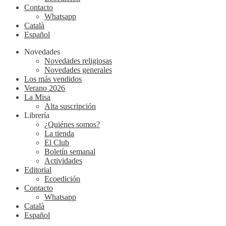
Contacto
Whatsapp
Català
Español
Novedades
Novedades religiosas
Novedades generales
Los más vendidos
Verano 2026
La Misa
Alta suscripción
Librería
¿Quiénes somos?
La tienda
El Club
Boletín semanal
Actividades
Editorial
Ecoedición
Contacto
Whatsapp
Català
Español