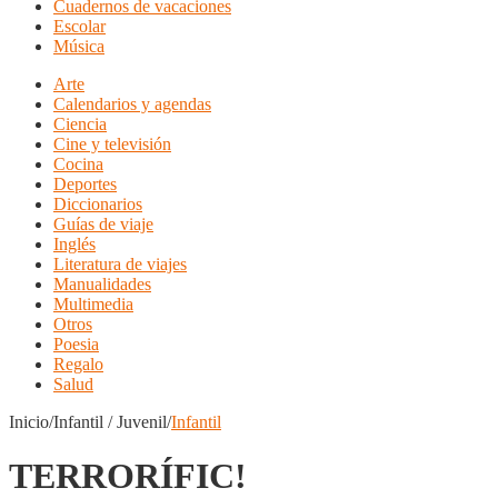
Cuadernos de vacaciones
Escolar
Música
Arte
Calendarios y agendas
Ciencia
Cine y televisión
Cocina
Deportes
Diccionarios
Guías de viaje
Inglés
Literatura de viajes
Manualidades
Multimedia
Otros
Poesia
Regalo
Salud
Inicio/Infantil / Juvenil/
Infantil
TERRORÍFIC!