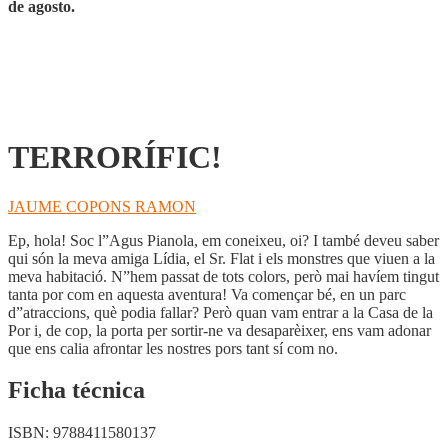
de agosto.
TERRORÍFIC!
JAUME COPONS RAMON
Ep, hola! Soc l”Agus Pianola, em coneixeu, oi? I també deveu saber
qui són la meva amiga Lídia, el Sr. Flat i els monstres que viuen a la
meva habitació. N”hem passat de tots colors, però mai havíem tingut
tanta por com en aquesta aventura! Va començar bé, en un parc
d”atraccions, què podia fallar? Però quan vam entrar a la Casa de la
Por i, de cop, la porta per sortir-ne va desaparèixer, ens vam adonar
que ens calia afrontar les nostres pors tant sí com no.
Ficha técnica
ISBN:
9788411580137