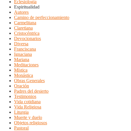
Eclesiología
Espiritualidad
Autores
Camino de perfeccionamiento
Carmelitana
Claretiana
Cristocéntrica
Devocionarios
Diversa
Franciscana
Ignaciana
Mariana
Meditaciones
Mística
Monástica
Obras Generales
Oración
Padres del desierto
Testimonios
Vida cotidiana
Vida Religiosa
Liturgia
Muerte y duelo
Objetos religiosos
Pastoral