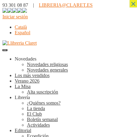
×
93 301 08 87 |
LIBRERIA@CLARET.ES
Iniciar sesión
Català
Español
Novedades
Novedades religiosas
Novedades generales
Los más vendidos
Verano 2026
La Misa
Alta suscripción
Librería
¿Quiénes somos?
La tienda
El Club
Boletín semanal
Actividades
Editorial
Ecoedición