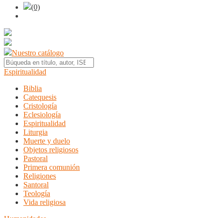
(0)
Nuestro catálogo
Espiritualidad
Biblia
Catequesis
Cristología
Eclesiología
Espiritualidad
Liturgia
Muerte y duelo
Objetos religiosos
Pastoral
Primera comunión
Religiones
Santoral
Teología
Vida religiosa