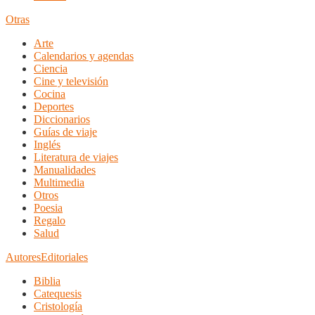
Otras
Arte
Calendarios y agendas
Ciencia
Cine y televisión
Cocina
Deportes
Diccionarios
Guías de viaje
Inglés
Literatura de viajes
Manualidades
Multimedia
Otros
Poesia
Regalo
Salud
Autores
Editoriales
Biblia
Catequesis
Cristología