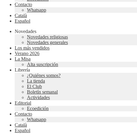
Contacto
Whatsapp
Català
Español
Novedades
Novedades religiosas
Novedades generales
Los más vendidos
Verano 2026
La Misa
Alta suscripción
Librería
¿Quiénes somos?
La tienda
El Club
Boletín semanal
Actividades
Editorial
Ecoedición
Contacto
Whatsapp
Català
Español