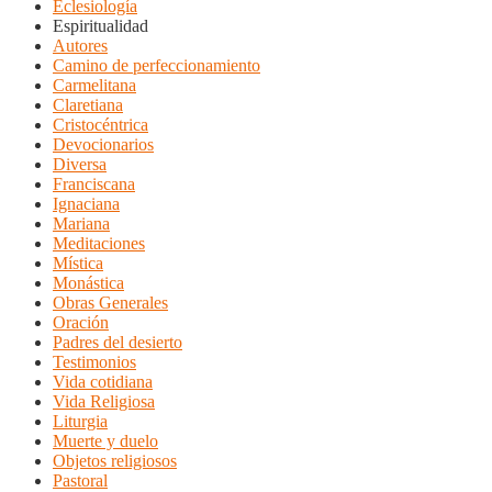
Eclesiología
Espiritualidad
Autores
Camino de perfeccionamiento
Carmelitana
Claretiana
Cristocéntrica
Devocionarios
Diversa
Franciscana
Ignaciana
Mariana
Meditaciones
Mística
Monástica
Obras Generales
Oración
Padres del desierto
Testimonios
Vida cotidiana
Vida Religiosa
Liturgia
Muerte y duelo
Objetos religiosos
Pastoral