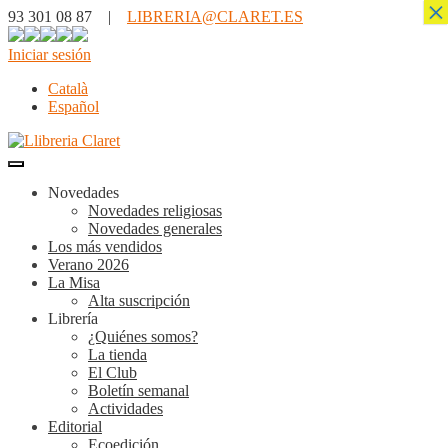
×
93 301 08 87 |
LIBRERIA@CLARET.ES
Iniciar sesión
Català
Español
Novedades
Novedades religiosas
Novedades generales
Los más vendidos
Verano 2026
La Misa
Alta suscripción
Librería
¿Quiénes somos?
La tienda
El Club
Boletín semanal
Actividades
Editorial
Ecoedición