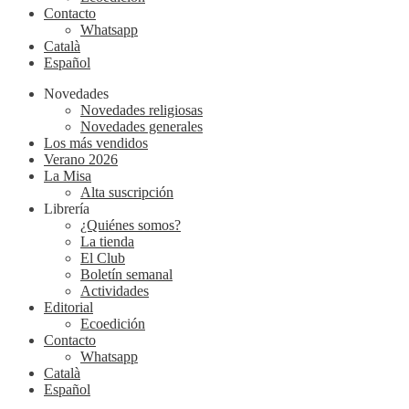
Contacto
Whatsapp
Català
Español
Novedades
Novedades religiosas
Novedades generales
Los más vendidos
Verano 2026
La Misa
Alta suscripción
Librería
¿Quiénes somos?
La tienda
El Club
Boletín semanal
Actividades
Editorial
Ecoedición
Contacto
Whatsapp
Català
Español