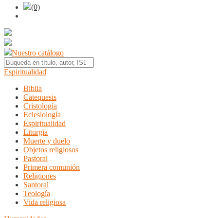
(0)
Nuestro catálogo
Espiritualidad
Biblia
Catequesis
Cristología
Eclesiología
Espiritualidad
Liturgia
Muerte y duelo
Objetos religiosos
Pastoral
Primera comunión
Religiones
Santoral
Teología
Vida religiosa