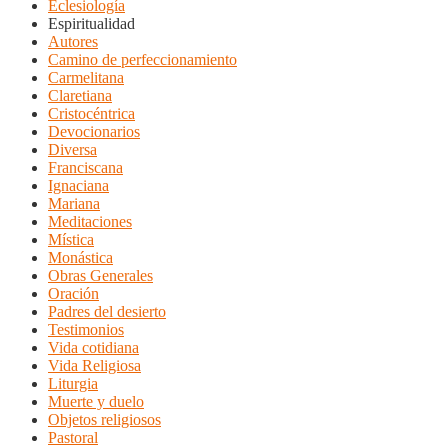
Eclesiología
Espiritualidad
Autores
Camino de perfeccionamiento
Carmelitana
Claretiana
Cristocéntrica
Devocionarios
Diversa
Franciscana
Ignaciana
Mariana
Meditaciones
Mística
Monástica
Obras Generales
Oración
Padres del desierto
Testimonios
Vida cotidiana
Vida Religiosa
Liturgia
Muerte y duelo
Objetos religiosos
Pastoral