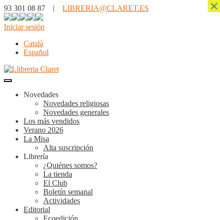
×
93 301 08 87 |
LIBRERIA@CLARET.ES
Iniciar sesión
Català
Español
Novedades
Novedades religiosas
Novedades generales
Los más vendidos
Verano 2026
La Misa
Alta suscripción
Librería
¿Quiénes somos?
La tienda
El Club
Boletín semanal
Actividades
Editorial
Ecoedición