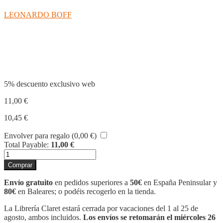
LEONARDO BOFF
Compartir
5% descuento exclusivo web
11,00
€
10,45
€
Envolver para regalo (
0,00
€
)
Total Payable:
11,00
€
EXPERIMENTAR
A
Comprar
DIOS
cantidad
Envío gratuito
en pedidos superiores a
50€
en España Peninsular y
80€
en Baleares; o podéis recogerlo en la tienda.
La Librería Claret estará cerrada por vacaciones del 1 al 25 de
agosto, ambos incluidos.
Los envíos se retomarán el miércoles 26