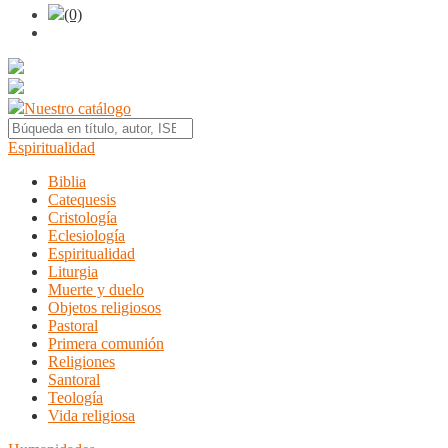
(0)
Nuestro catálogo
Espiritualidad
Biblia
Catequesis
Cristología
Eclesiología
Espiritualidad
Liturgia
Muerte y duelo
Objetos religiosos
Pastoral
Primera comunión
Religiones
Santoral
Teología
Vida religiosa