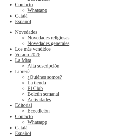
Contacto
Whatsapp
Català
Español
Novedades
Novedades religiosas
Novedades generales
Los más vendidos
Verano 2026
La Misa
Alta suscripción
Librería
¿Quiénes somos?
La tienda
El Club
Boletín semanal
Actividades
Editorial
Ecoedición
Contacto
Whatsapp
Català
Español