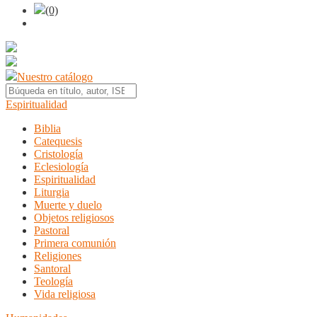
(0)
Nuestro catálogo
Espiritualidad
Biblia
Catequesis
Cristología
Eclesiología
Espiritualidad
Liturgia
Muerte y duelo
Objetos religiosos
Pastoral
Primera comunión
Religiones
Santoral
Teología
Vida religiosa