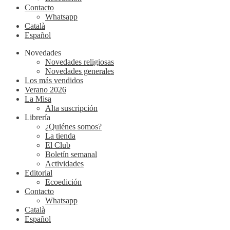
Contacto
Whatsapp
Català
Español
Novedades
Novedades religiosas
Novedades generales
Los más vendidos
Verano 2026
La Misa
Alta suscripción
Librería
¿Quiénes somos?
La tienda
El Club
Boletín semanal
Actividades
Editorial
Ecoedición
Contacto
Whatsapp
Català
Español