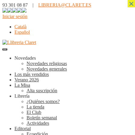
×
93 301 08 87 |
LIBRERIA@CLARET.ES
Iniciar sesión
Català
Español
Novedades
Novedades religiosas
Novedades generales
Los más vendidos
Verano 2026
La Misa
Alta suscripción
Librería
¿Quiénes somos?
La tienda
El Club
Boletín semanal
Actividades
Editorial
Ecoedición