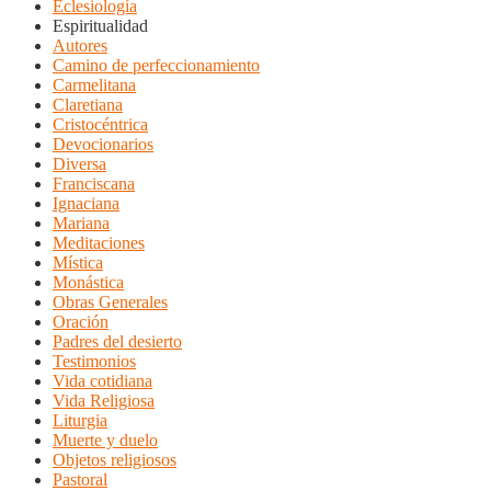
Eclesiología
Espiritualidad
Autores
Camino de perfeccionamiento
Carmelitana
Claretiana
Cristocéntrica
Devocionarios
Diversa
Franciscana
Ignaciana
Mariana
Meditaciones
Mística
Monástica
Obras Generales
Oración
Padres del desierto
Testimonios
Vida cotidiana
Vida Religiosa
Liturgia
Muerte y duelo
Objetos religiosos
Pastoral