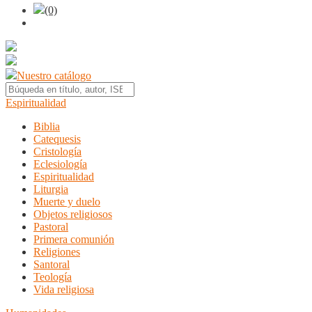
(0)
Nuestro catálogo
Espiritualidad
Biblia
Catequesis
Cristología
Eclesiología
Espiritualidad
Liturgia
Muerte y duelo
Objetos religiosos
Pastoral
Primera comunión
Religiones
Santoral
Teología
Vida religiosa