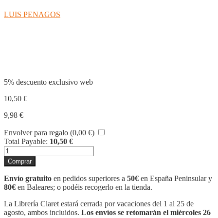
LUIS PENAGOS
Compartir
5% descuento exclusivo web
10,50
€
9,98
€
Envolver para regalo (
0,00
€
)
Total Payable:
10,50
€
GRAMATICA
LATINA
Comprar
cantidad
Envío gratuito
en pedidos superiores a
50€
en España Peninsular y
80€
en Baleares; o podéis recogerlo en la tienda.
La Librería Claret estará cerrada por vacaciones del 1 al 25 de
agosto, ambos incluidos.
Los envíos se retomarán el miércoles 26