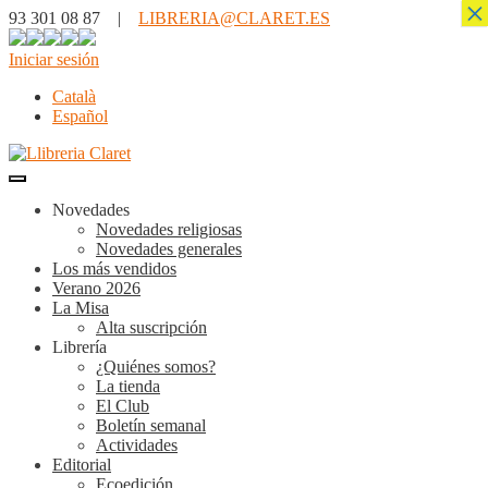
×
93 301 08 87 |
LIBRERIA@CLARET.ES
Iniciar sesión
Català
Español
Novedades
Novedades religiosas
Novedades generales
Los más vendidos
Verano 2026
La Misa
Alta suscripción
Librería
¿Quiénes somos?
La tienda
El Club
Boletín semanal
Actividades
Editorial
Ecoedición