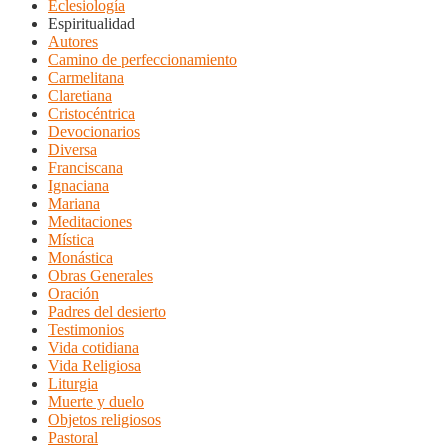
Eclesiología
Espiritualidad
Autores
Camino de perfeccionamiento
Carmelitana
Claretiana
Cristocéntrica
Devocionarios
Diversa
Franciscana
Ignaciana
Mariana
Meditaciones
Mística
Monástica
Obras Generales
Oración
Padres del desierto
Testimonios
Vida cotidiana
Vida Religiosa
Liturgia
Muerte y duelo
Objetos religiosos
Pastoral