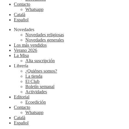
Contacto
Whatsapp
Català
Español
Novedades
Novedades religiosas
Novedades generales
Los más vendidos
Verano 2026
La Misa
Alta suscripción
Librería
¿Quiénes somos?
La tienda
El Club
Boletín semanal
Actividades
Editorial
Ecoedición
Contacto
Whatsapp
Català
Español