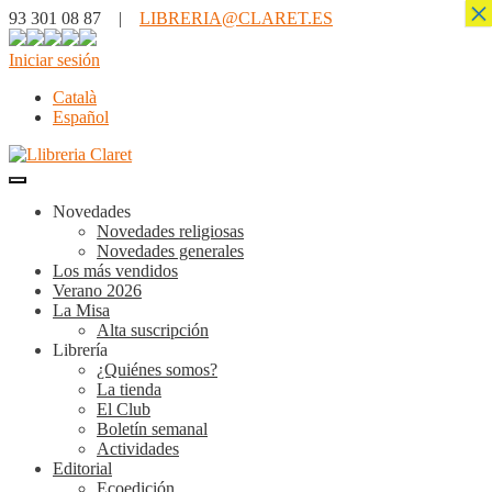
×
93 301 08 87 |
LIBRERIA@CLARET.ES
Iniciar sesión
Català
Español
Novedades
Novedades religiosas
Novedades generales
Los más vendidos
Verano 2026
La Misa
Alta suscripción
Librería
¿Quiénes somos?
La tienda
El Club
Boletín semanal
Actividades
Editorial
Ecoedición