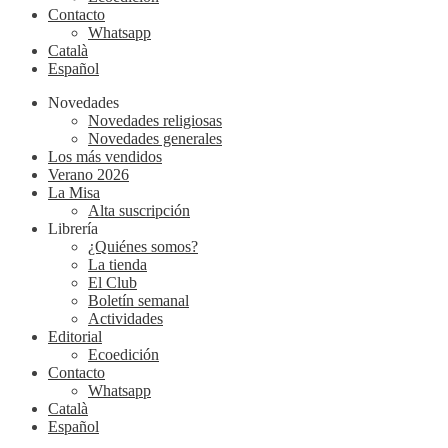
Contacto
Whatsapp
Català
Español
Novedades
Novedades religiosas
Novedades generales
Los más vendidos
Verano 2026
La Misa
Alta suscripción
Librería
¿Quiénes somos?
La tienda
El Club
Boletín semanal
Actividades
Editorial
Ecoedición
Contacto
Whatsapp
Català
Español