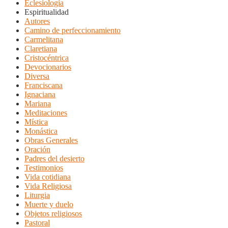
Eclesiología
Espiritualidad
Autores
Camino de perfeccionamiento
Carmelitana
Claretiana
Cristocéntrica
Devocionarios
Diversa
Franciscana
Ignaciana
Mariana
Meditaciones
Mística
Monástica
Obras Generales
Oración
Padres del desierto
Testimonios
Vida cotidiana
Vida Religiosa
Liturgia
Muerte y duelo
Objetos religiosos
Pastoral