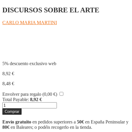
DISCURSOS SOBRE EL ARTE
CARLO MARIA MARTINI
Compartir
5% descuento exclusivo web
8,92
€
8,48
€
Envolver para regalo (
0,00
€
)
Total Payable:
8,92
€
INVITACION
A
Comprar
LA
BELLEZA
Envío gratuito
en pedidos superiores a
50€
en España Peninsular y
cantidad
80€
en Baleares; o podéis recogerlo en la tienda.