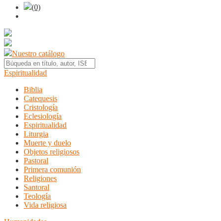
(0)
Nuestro catálogo
Espiritualidad
Biblia
Catequesis
Cristología
Eclesiología
Espiritualidad
Liturgia
Muerte y duelo
Objetos religiosos
Pastoral
Primera comunión
Religiones
Santoral
Teología
Vida religiosa