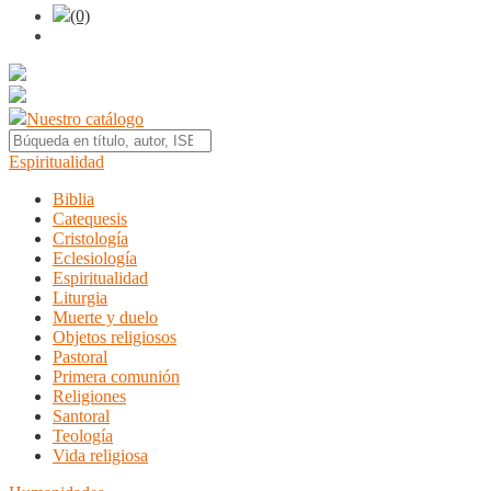
(0)
Nuestro catálogo
Espiritualidad
Biblia
Catequesis
Cristología
Eclesiología
Espiritualidad
Liturgia
Muerte y duelo
Objetos religiosos
Pastoral
Primera comunión
Religiones
Santoral
Teología
Vida religiosa