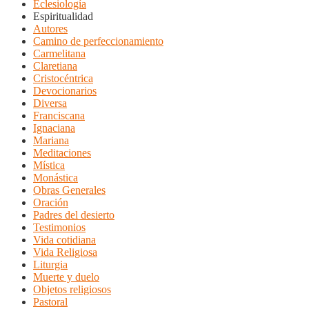
Eclesiología
Espiritualidad
Autores
Camino de perfeccionamiento
Carmelitana
Claretiana
Cristocéntrica
Devocionarios
Diversa
Franciscana
Ignaciana
Mariana
Meditaciones
Mística
Monástica
Obras Generales
Oración
Padres del desierto
Testimonios
Vida cotidiana
Vida Religiosa
Liturgia
Muerte y duelo
Objetos religiosos
Pastoral