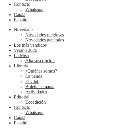
Contacto
Whatsapp
Català
Español
Novedades
Novedades religiosas
Novedades generales
Los más vendidos
Verano 2026
La Misa
Alta suscripción
Librería
¿Quiénes somos?
La tienda
El Club
Boletín semanal
Actividades
Editorial
Ecoedición
Contacto
Whatsapp
Català
Español