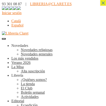
×
93 301 08 87 |
LIBRERIA@CLARET.ES
Iniciar sesión
Català
Español
Novedades
Novedades religiosas
Novedades generales
Los más vendidos
Verano 2026
La Misa
Alta suscripción
Librería
¿Quiénes somos?
La tienda
El Club
Boletín semanal
Actividades
Editorial
Ecoedición