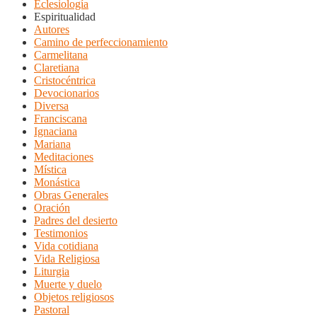
Eclesiología
Espiritualidad
Autores
Camino de perfeccionamiento
Carmelitana
Claretiana
Cristocéntrica
Devocionarios
Diversa
Franciscana
Ignaciana
Mariana
Meditaciones
Mística
Monástica
Obras Generales
Oración
Padres del desierto
Testimonios
Vida cotidiana
Vida Religiosa
Liturgia
Muerte y duelo
Objetos religiosos
Pastoral