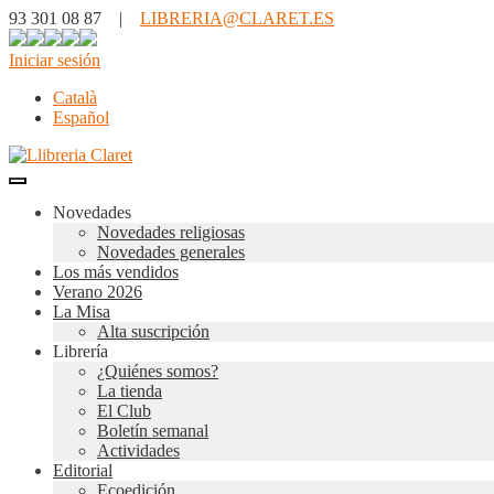
93 301 08 87 |
LIBRERIA@CLARET.ES
Iniciar sesión
Català
Español
Novedades
Novedades religiosas
Novedades generales
Los más vendidos
Verano 2026
La Misa
Alta suscripción
Librería
¿Quiénes somos?
La tienda
El Club
Boletín semanal
Actividades
Editorial
Ecoedición