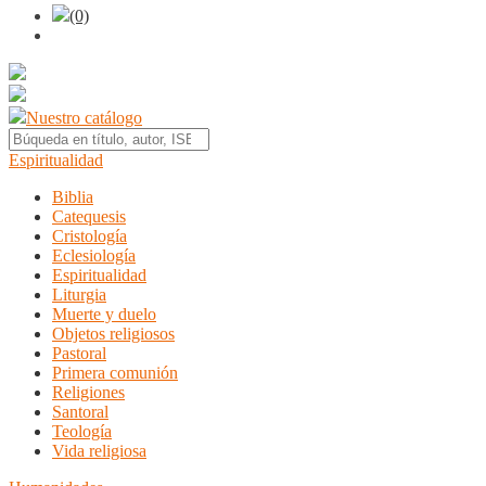
(0)
Nuestro catálogo
Espiritualidad
Biblia
Catequesis
Cristología
Eclesiología
Espiritualidad
Liturgia
Muerte y duelo
Objetos religiosos
Pastoral
Primera comunión
Religiones
Santoral
Teología
Vida religiosa