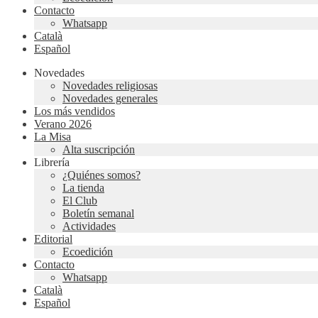
Contacto
Whatsapp
Català
Español
Novedades
Novedades religiosas
Novedades generales
Los más vendidos
Verano 2026
La Misa
Alta suscripción
Librería
¿Quiénes somos?
La tienda
El Club
Boletín semanal
Actividades
Editorial
Ecoedición
Contacto
Whatsapp
Català
Español