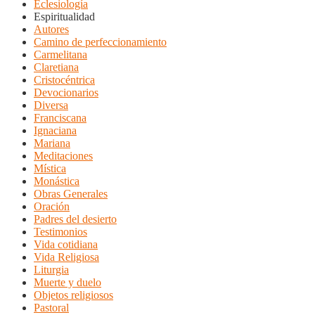
Eclesiología
Espiritualidad
Autores
Camino de perfeccionamiento
Carmelitana
Claretiana
Cristocéntrica
Devocionarios
Diversa
Franciscana
Ignaciana
Mariana
Meditaciones
Mística
Monástica
Obras Generales
Oración
Padres del desierto
Testimonios
Vida cotidiana
Vida Religiosa
Liturgia
Muerte y duelo
Objetos religiosos
Pastoral