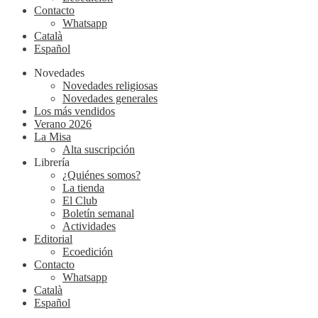
Contacto
Whatsapp
Català
Español
Novedades
Novedades religiosas
Novedades generales
Los más vendidos
Verano 2026
La Misa
Alta suscripción
Librería
¿Quiénes somos?
La tienda
El Club
Boletín semanal
Actividades
Editorial
Ecoedición
Contacto
Whatsapp
Català
Español