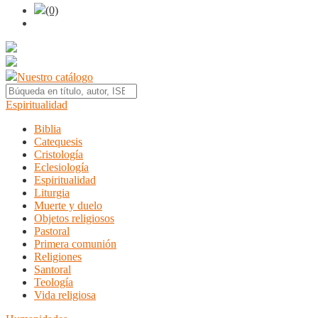
(0)
Nuestro catálogo
Espiritualidad
Biblia
Catequesis
Cristología
Eclesiología
Espiritualidad
Liturgia
Muerte y duelo
Objetos religiosos
Pastoral
Primera comunión
Religiones
Santoral
Teología
Vida religiosa