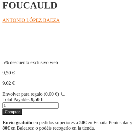
FOUCAULD
ANTONIO LÓPEZ BAEZA
Compartir
5% descuento exclusivo web
9,50
€
9,02
€
Envolver para regalo (
0,00
€
)
Total Payable:
9,50
€
ORACIÓN
DE
Comprar
CARLOS
DE
Envío gratuito
en pedidos superiores a
50€
en España Peninsular y
FOUCAULD
80€
en Baleares; o podéis recogerlo en la tienda.
cantidad