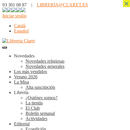
×
93 301 08 87 |
LIBRERIA@CLARET.ES
Iniciar sesión
Català
Español
Novedades
Novedades religiosas
Novedades generales
Los más vendidos
Verano 2026
La Misa
Alta suscripción
Librería
¿Quiénes somos?
La tienda
El Club
Boletín semanal
Actividades
Editorial
Ecoedición