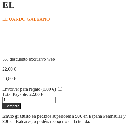
EL
EDUARDO GALEANO
Compartir
5% descuento exclusivo web
22,00
€
20,89
€
Envolver para regalo (
0,00
€
)
Total Payable:
22,00
€
LIBRO
DE
Comprar
LOS
ABRAZOS,
Envío gratuito
en pedidos superiores a
50€
en España Peninsular y
EL
80€
en Baleares; o podéis recogerlo en la tienda.
cantidad