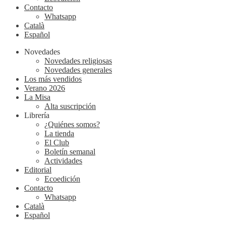
Contacto
Whatsapp
Català
Español
Novedades
Novedades religiosas
Novedades generales
Los más vendidos
Verano 2026
La Misa
Alta suscripción
Librería
¿Quiénes somos?
La tienda
El Club
Boletín semanal
Actividades
Editorial
Ecoedición
Contacto
Whatsapp
Català
Español