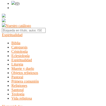
(0)
Nuestro catálogo
Espiritualidad
Biblia
Catequesis
Cristología
Eclesiología
Espiritualidad
Liturgia
Muerte y duelo
Objetos religiosos
Pastoral
Primera comunión
Religiones
Santoral
Teología
Vida religiosa