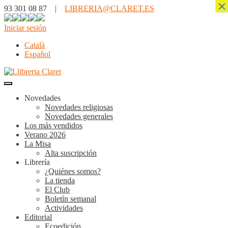
×
93 301 08 87 |
LIBRERIA@CLARET.ES
Iniciar sesión
Català
Español
Novedades
Novedades religiosas
Novedades generales
Los más vendidos
Verano 2026
La Misa
Alta suscripción
Librería
¿Quiénes somos?
La tienda
El Club
Boletín semanal
Actividades
Editorial
Ecoedición