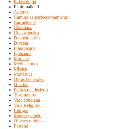
Eclesiología
Espiritualidad
Autores
Camino de perfeccionamiento
Carmelitana
Claretiana
Cristocéntrica
Devocionarios
Diversa
Franciscana
Ignaciana
Mariana
Meditaciones
Mística
Monástica
Obras Generales
Oración
Padres del desierto
Testimonios
Vida cotidiana
Vida Religiosa
Liturgia
Muerte y duelo
Objetos religiosos
Pastoral