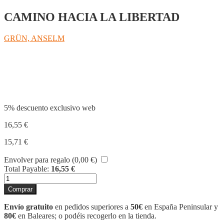
CAMINO HACIA LA LIBERTAD
GRÜN, ANSELM
Compartir
5% descuento exclusivo web
16,55
€
15,71
€
Envolver para regalo (
0,00
€
)
Total Payable:
16,55
€
LOS
DIEZ
Comprar
MANDAMIENTOS
cantidad
Envío gratuito
en pedidos superiores a
50€
en España Peninsular y
80€
en Baleares; o podéis recogerlo en la tienda.