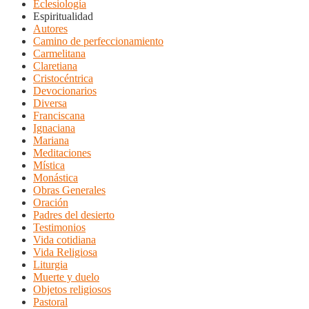
Eclesiología
Espiritualidad
Autores
Camino de perfeccionamiento
Carmelitana
Claretiana
Cristocéntrica
Devocionarios
Diversa
Franciscana
Ignaciana
Mariana
Meditaciones
Mística
Monástica
Obras Generales
Oración
Padres del desierto
Testimonios
Vida cotidiana
Vida Religiosa
Liturgia
Muerte y duelo
Objetos religiosos
Pastoral