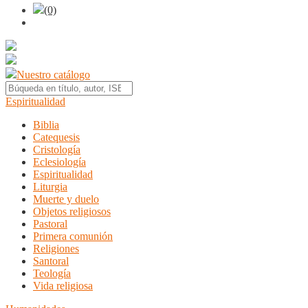
(0)
Nuestro catálogo
Espiritualidad
Biblia
Catequesis
Cristología
Eclesiología
Espiritualidad
Liturgia
Muerte y duelo
Objetos religiosos
Pastoral
Primera comunión
Religiones
Santoral
Teología
Vida religiosa