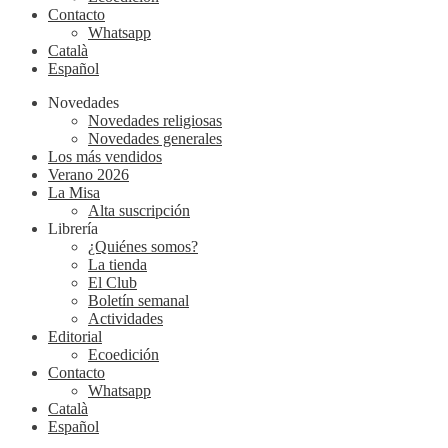
Contacto
Whatsapp
Català
Español
Novedades
Novedades religiosas
Novedades generales
Los más vendidos
Verano 2026
La Misa
Alta suscripción
Librería
¿Quiénes somos?
La tienda
El Club
Boletín semanal
Actividades
Editorial
Ecoedición
Contacto
Whatsapp
Català
Español