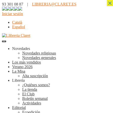
×
93 301 08 87 |
LIBRERIA@CLARET.ES
Iniciar sesión
Català
Español
Novedades
Novedades religiosas
Novedades generales
Los más vendidos
Verano 2026
La Misa
Alta suscripción
Librería
¿Quiénes somos?
La tienda
El Club
Boletín semanal
Actividades
Editorial
Ecoedición