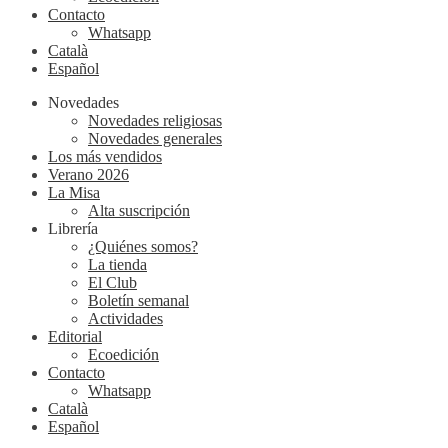
Contacto
Whatsapp
Català
Español
Novedades
Novedades religiosas
Novedades generales
Los más vendidos
Verano 2026
La Misa
Alta suscripción
Librería
¿Quiénes somos?
La tienda
El Club
Boletín semanal
Actividades
Editorial
Ecoedición
Contacto
Whatsapp
Català
Español