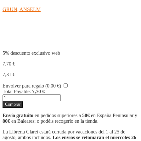
GRÜN, ANSELM
Compartir
5% descuento exclusivo web
7,70
€
7,31
€
Envolver para regalo (
0,00
€
)
Total Payable:
7,70
€
TE
DESEO
Comprar
UN
AMIGO
Envío gratuito
en pedidos superiores a
50€
en España Peninsular y
cantidad
80€
en Baleares; o podéis recogerlo en la tienda.
La Librería Claret estará cerrada por vacaciones del 1 al 25 de
agosto, ambos incluidos.
Los envíos se retomarán el miércoles 26