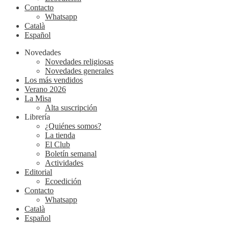
Contacto
Whatsapp
Català
Español
Novedades
Novedades religiosas
Novedades generales
Los más vendidos
Verano 2026
La Misa
Alta suscripción
Librería
¿Quiénes somos?
La tienda
El Club
Boletín semanal
Actividades
Editorial
Ecoedición
Contacto
Whatsapp
Català
Español