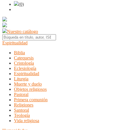
(0)
Nuestro catálogo
Espiritualidad
Biblia
Catequesis
Cristología
Eclesiología
Espiritualidad
Liturgia
Muerte y duelo
Objetos religiosos
Pastoral
Primera comunión
Religiones
Santoral
Teología
Vida religiosa