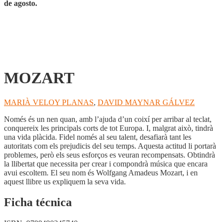
de agosto.
MOZART
MARIÀ VELOY PLANAS
,
DAVID MAYNAR GÁLVEZ
Només és un nen quan, amb l’ajuda d’un coixí per arribar al teclat,
conquereix les principals corts de tot Europa. I, malgrat això, tindrà
una vida plàcida. Fidel només al seu talent, desafiarà tant les
autoritats com els prejudicis del seu temps. Aquesta actitud li portarà
problemes, però els seus esforços es veuran recompensats. Obtindrà
la llibertat que necessita per crear i compondrà música que encara
avui escoltem. El seu nom és Wolfgang Amadeus Mozart, i en
aquest llibre us expliquem la seva vida.
Ficha técnica