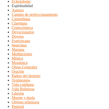
Eclesiología
Espiritualidad
Autores
Camino de perfeccionamiento
Carmelitana
Claretiana
Cristocéntrica
Devocionarios
Diversa
Franciscana
Ignaciana
Mariana
Meditaciones
Mística
Monástica
Obras Generales
Oración
Padres del desierto
Testimonios
Vida cotidiana
Vida Religiosa
Liturgia
Muerte y duelo
Objetos religiosos
Pastoral