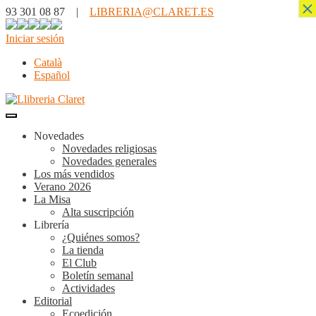
×
93 301 08 87 |
LIBRERIA@CLARET.ES
Iniciar sesión
Català
Español
Novedades
Novedades religiosas
Novedades generales
Los más vendidos
Verano 2026
La Misa
Alta suscripción
Librería
¿Quiénes somos?
La tienda
El Club
Boletín semanal
Actividades
Editorial
Ecoedición