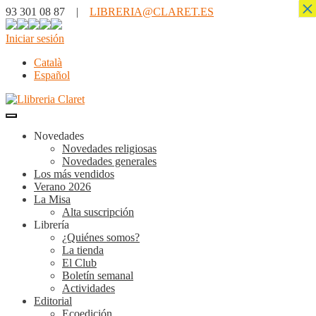
×
93 301 08 87 |
LIBRERIA@CLARET.ES
Iniciar sesión
Català
Español
Novedades
Novedades religiosas
Novedades generales
Los más vendidos
Verano 2026
La Misa
Alta suscripción
Librería
¿Quiénes somos?
La tienda
El Club
Boletín semanal
Actividades
Editorial
Ecoedición