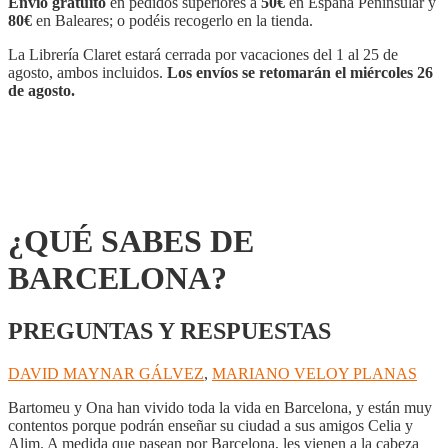
Envío gratuito
en pedidos superiores a
50€
en España Peninsular y
cantidad
80€
en Baleares; o podéis recogerlo en la tienda.
La Librería Claret estará cerrada por vacaciones del 1 al 25 de
agosto, ambos incluidos.
Los envíos se retomarán el miércoles 26
de agosto.
¿QUÉ SABES DE
BARCELONA?
PREGUNTAS Y RESPUESTAS
DAVID MAYNAR GÁLVEZ
,
MARIANO VELOY PLANAS
Bartomeu y Ona han vivido toda la vida en Barcelona, y están muy
contentos porque podrán enseñar su ciudad a sus amigos Celia y
Alim. A medida que pasean por Barcelona, les vienen a la cabeza