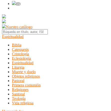
(0)
Nuestro catálogo
Espiritualidad
Biblia
Catequesis
Cristología
Eclesiología
Espiritualidad
Liturgia
Muerte y duelo
Objetos religiosos
Pastoral
Primera comunión
Religiones
Santoral
Teología
Vida religiosa