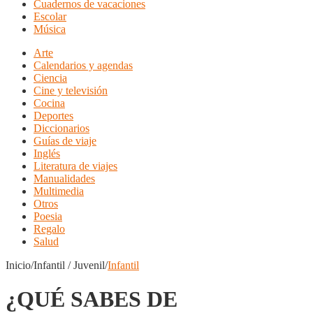
Cuadernos de vacaciones
Escolar
Música
Arte
Calendarios y agendas
Ciencia
Cine y televisión
Cocina
Deportes
Diccionarios
Guías de viaje
Inglés
Literatura de viajes
Manualidades
Multimedia
Otros
Poesia
Regalo
Salud
Inicio/Infantil / Juvenil/
Infantil
¿QUÉ SABES DE