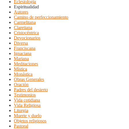
Eclesiología
Espiritualidad
Autores
Camino de perfeccionamiento
Carmelitana
Claretiana
Cristocéntrica
Devocionarios
Diversa
Franciscana
Ignaciana
Mariana
Meditaciones
Mística
Monástica
Obras Generales
Oración
Padres del desierto
Testimonios
Vida cotidiana
Vida Religiosa
Liturgia
Muerte y duelo
Objetos religiosos
Pastoral