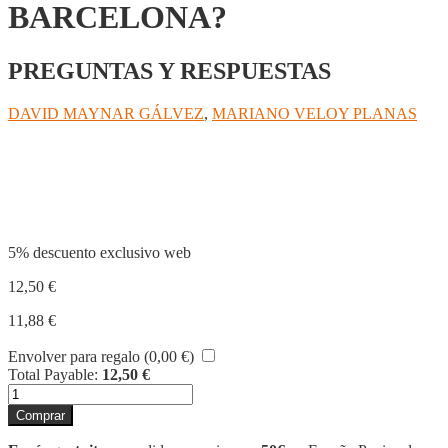
BARCELONA?
PREGUNTAS Y RESPUESTAS
DAVID MAYNAR GÁLVEZ
,
MARIANO VELOY PLANAS
Compartir
5% descuento exclusivo web
12,50
€
11,88
€
Envolver para regalo (
0,00
€
)
Total Payable:
12,50
€
¿QUÉ
SABES
Comprar
DE
BARCELONA?