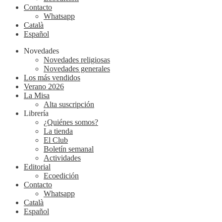
Contacto
Whatsapp
Català
Español
Novedades
Novedades religiosas
Novedades generales
Los más vendidos
Verano 2026
La Misa
Alta suscripción
Librería
¿Quiénes somos?
La tienda
El Club
Boletín semanal
Actividades
Editorial
Ecoedición
Contacto
Whatsapp
Català
Español