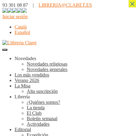
×
93 301 08 87 |
LIBRERIA@CLARET.ES
Iniciar sesión
Català
Español
Novedades
Novedades religiosas
Novedades generales
Los más vendidos
Verano 2026
La Misa
Alta suscripción
Librería
¿Quiénes somos?
La tienda
El Club
Boletín semanal
Actividades
Editorial
Ecoedición