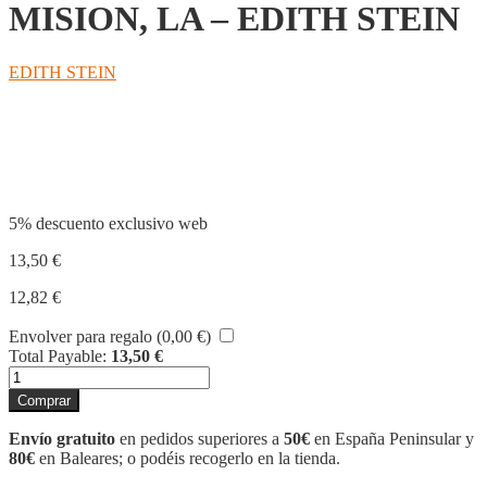
MISION, LA – EDITH STEIN
EDITH STEIN
Compartir
5% descuento exclusivo web
13,50
€
12,82
€
Envolver para regalo (
0,00
€
)
Total Payable:
13,50
€
MUJER
SU
Comprar
NATURALEZA
Y
Envío gratuito
en pedidos superiores a
50€
en España Peninsular y
MISION,
80€
en Baleares; o podéis recogerlo en la tienda.
LA