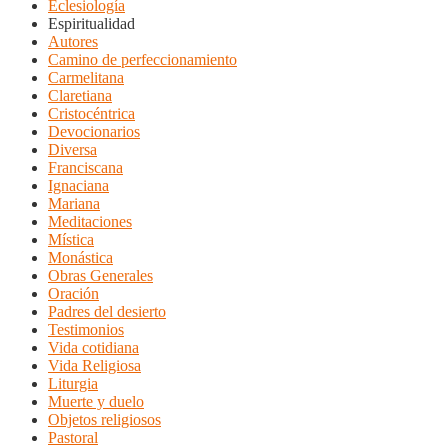
Eclesiología
Espiritualidad
Autores
Camino de perfeccionamiento
Carmelitana
Claretiana
Cristocéntrica
Devocionarios
Diversa
Franciscana
Ignaciana
Mariana
Meditaciones
Mística
Monástica
Obras Generales
Oración
Padres del desierto
Testimonios
Vida cotidiana
Vida Religiosa
Liturgia
Muerte y duelo
Objetos religiosos
Pastoral