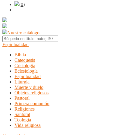
(0)
Nuestro catálogo
Espiritualidad
Biblia
Catequesis
Cristología
Eclesiología
Espiritualidad
Liturgia
Muerte y duelo
Objetos religiosos
Pastoral
Primera comunión
Religiones
Santoral
Teología
Vida religiosa