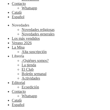
Contacto
Whatsapp
Català
Español
Novedades
Novedades religiosas
Novedades generales
Los más vendidos
Verano 2026
La Misa
Alta suscripción
Librería
¿Quiénes somos?
La tienda
El Club
Boletín semanal
Actividades
Editorial
Ecoedición
Contacto
Whatsapp
Català
Español