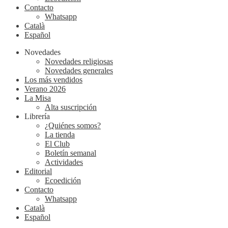
Contacto
Whatsapp
Català
Español
Novedades
Novedades religiosas
Novedades generales
Los más vendidos
Verano 2026
La Misa
Alta suscripción
Librería
¿Quiénes somos?
La tienda
El Club
Boletín semanal
Actividades
Editorial
Ecoedición
Contacto
Whatsapp
Català
Español