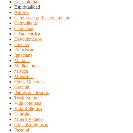
Eclesiología
Espiritualidad
Autores
Camino de perfeccionamiento
Carmelitana
Claretiana
Cristocéntrica
Devocionarios
Diversa
Franciscana
Ignaciana
Mariana
Meditaciones
Mística
Monástica
Obras Generales
Oración
Padres del desierto
Testimonios
Vida cotidiana
Vida Religiosa
Liturgia
Muerte y duelo
Objetos religiosos
Pastoral