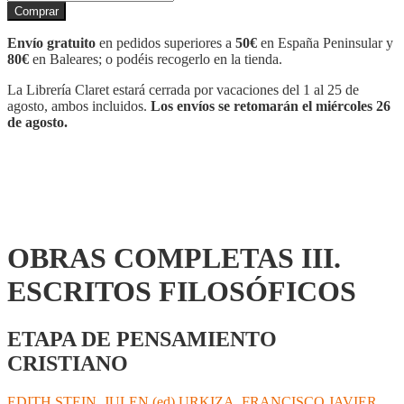
COMPLETAS
Comprar
III.
ESCRITOS
Envío gratuito
en pedidos superiores a
50€
en España Peninsular y
FILOSÓFICOS
80€
en Baleares; o podéis recogerlo en la tienda.
cantidad
La Librería Claret estará cerrada por vacaciones del 1 al 25 de
agosto, ambos incluidos.
Los envíos se retomarán el miércoles 26
de agosto.
OBRAS COMPLETAS III.
ESCRITOS FILOSÓFICOS
ETAPA DE PENSAMIENTO
CRISTIANO
EDITH STEIN
,
JULEN (ed) URKIZA
,
FRANCISCO JAVIER