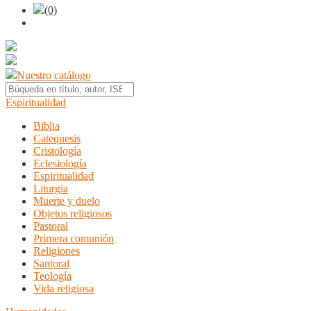
(0)
Nuestro catálogo
Espiritualidad
Biblia
Catequesis
Cristología
Eclesiología
Espiritualidad
Liturgia
Muerte y duelo
Objetos religiosos
Pastoral
Primera comunión
Religiones
Santoral
Teología
Vida religiosa