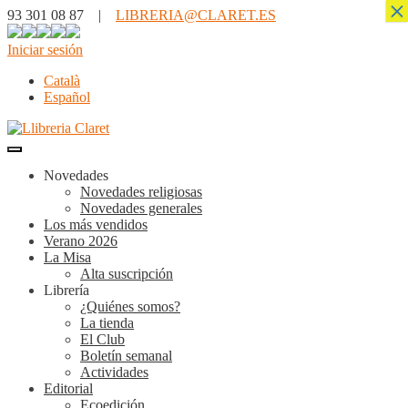
×
93 301 08 87 |
LIBRERIA@CLARET.ES
Iniciar sesión
Català
Español
Novedades
Novedades religiosas
Novedades generales
Los más vendidos
Verano 2026
La Misa
Alta suscripción
Librería
¿Quiénes somos?
La tienda
El Club
Boletín semanal
Actividades
Editorial
Ecoedición