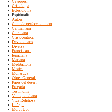
Catequesi
Cristologia
Eclesiologia
Espiritualitat
Autors
Camí de perfeccionament
Carmelitana
Claretiana
Cristocéntrica
Devocionaris
Diversa
Franciscana
Ignaciana
Mariana
Meditacions
Mística
Monàstica
Obres Generals
Pares del desert
Pregària
Testimonis
Vida quotidiana
Vida Religiosa
Litúrgia
Mort i Dol