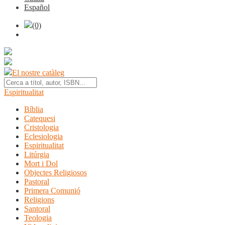
Español
(0)
El nostre catàleg
Espiritualitat
Bíblia
Catequesi
Cristologia
Eclesiologia
Espiritualitat
Litúrgia
Mort i Dol
Objectes Religiosos
Pastoral
Primera Comunió
Religions
Santoral
Teologia