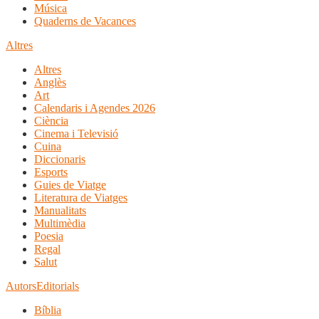
Música
Quaderns de Vacances
Altres
Altres
Anglès
Art
Calendaris i Agendes 2026
Ciència
Cinema i Televisió
Cuina
Diccionaris
Esports
Guies de Viatge
Literatura de Viatges
Manualitats
Multimèdia
Poesia
Regal
Salut
Autors
Editorials
Bíblia