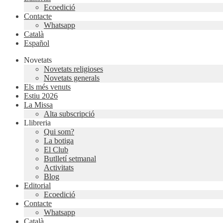
Ecoedició
Contacte
Whatsapp
Català
Español
Novetats
Novetats religioses
Novetats generals
Els més venuts
Estiu 2026
La Missa
Alta subscripció
Llibreria
Qui som?
La botiga
El Club
Butlletí setmanal
Activitats
Blog
Editorial
Ecoedició
Contacte
Whatsapp
Català