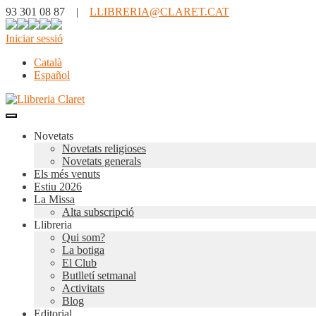
93 301 08 87 |
LLIBRERIA@CLARET.CAT
Iniciar sessió
Català
Español
Novetats
Novetats religioses
Novetats generals
Els més venuts
Estiu 2026
La Missa
Alta subscripció
Llibreria
Qui som?
La botiga
El Club
Butlletí setmanal
Activitats
Blog
Editorial