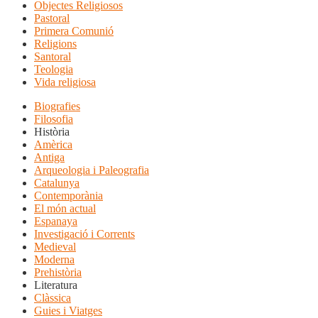
Objectes Religiosos
Pastoral
Primera Comunió
Religions
Santoral
Teologia
Vida religiosa
Biografies
Filosofia
Història
Amèrica
Antiga
Arqueologia i Paleografia
Catalunya
Contemporània
El món actual
Espanaya
Investigació i Corrents
Medieval
Moderna
Prehistòria
Literatura
Clàssica
Guies i Viatges