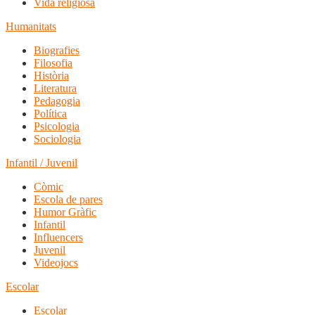
Vida religiosa
Humanitats
Biografies
Filosofia
Història
Literatura
Pedagogia
Política
Psicologia
Sociologia
Infantil / Juvenil
Còmic
Escola de pares
Humor Gràfic
Infantil
Influencers
Juvenil
Videojocs
Escolar
Escolar