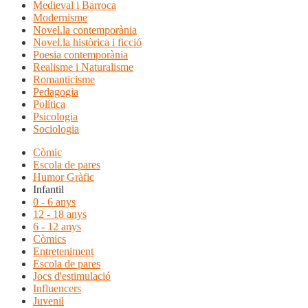
Medieval i Barroca
Modernisme
Novel.la contemporània
Novel.la històrica i ficció
Poesia contemporània
Realisme i Naturalisme
Romanticisme
Pedagogia
Política
Psicologia
Sociologia
Còmic
Escola de pares
Humor Gràfic
Infantil
0 - 6 anys
12 - 18 anys
6 - 12 anys
Còmics
Entreteniment
Escola de pares
Jocs d'estimulació
Influencers
Juvenil