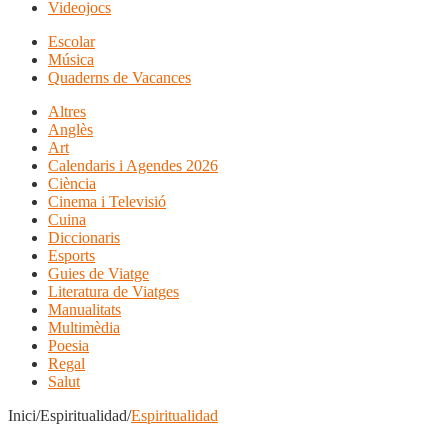
Videojocs
Escolar
Música
Quaderns de Vacances
Altres
Anglès
Art
Calendaris i Agendes 2026
Ciència
Cinema i Televisió
Cuina
Diccionaris
Esports
Guies de Viatge
Literatura de Viatges
Manualitats
Multimèdia
Poesia
Regal
Salut
Inici/Espiritualidad/
Espiritualidad