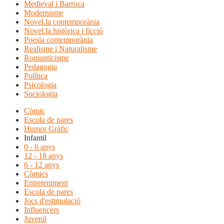
Medieval i Barroca
Modernisme
Novel.la contemporània
Novel.la històrica i ficció
Poesia contemporània
Realisme i Naturalisme
Romanticisme
Pedagogia
Política
Psicologia
Sociologia
Còmic
Escola de pares
Humor Gràfic
Infantil
0 - 6 anys
12 - 18 anys
6 - 12 anys
Còmics
Entreteniment
Escola de pares
Jocs d'estimulació
Influencers
Juvenil