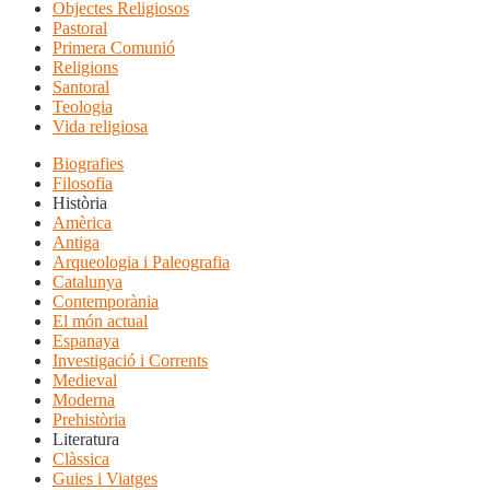
Objectes Religiosos
Pastoral
Primera Comunió
Religions
Santoral
Teologia
Vida religiosa
Biografies
Filosofia
Història
Amèrica
Antiga
Arqueologia i Paleografia
Catalunya
Contemporània
El món actual
Espanaya
Investigació i Corrents
Medieval
Moderna
Prehistòria
Literatura
Clàssica
Guies i Viatges