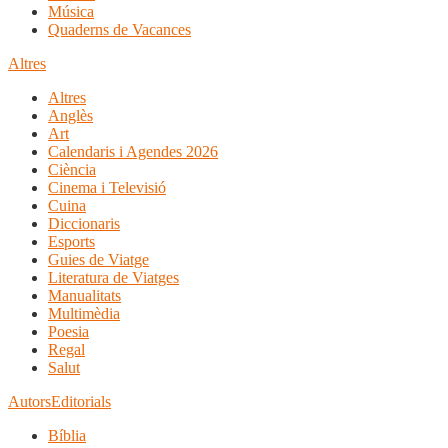
Música
Quaderns de Vacances
Altres
Altres
Anglès
Art
Calendaris i Agendes 2026
Ciència
Cinema i Televisió
Cuina
Diccionaris
Esports
Guies de Viatge
Literatura de Viatges
Manualitats
Multimèdia
Poesia
Regal
Salut
Autors
Editorials
Bíblia