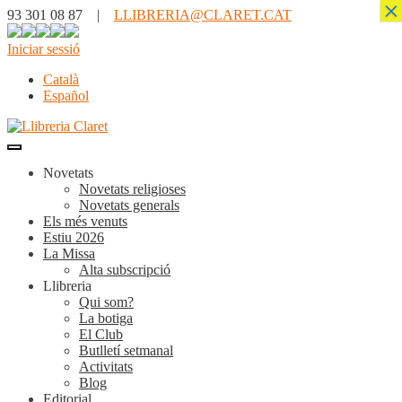
×
93 301 08 87 |
LLIBRERIA@CLARET.CAT
Iniciar sessió
Català
Español
Novetats
Novetats religioses
Novetats generals
Els més venuts
Estiu 2026
La Missa
Alta subscripció
Llibreria
Qui som?
La botiga
El Club
Butlletí setmanal
Activitats
Blog
Editorial