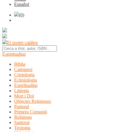
Español
(0)
El nostre catàleg
Espiritualitat
Bíblia
Catequesi
Cristologia
Eclesiologia
Espiritualitat
Litúrgia
Mort i Dol
Objectes Religiosos
Pastoral
Primera Comunió
Religions
Santoral
Teologia