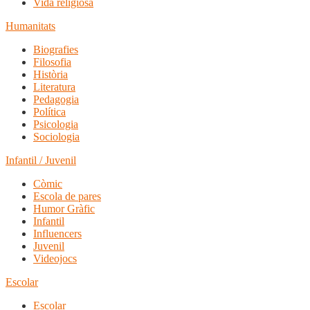
Vida religiosa
Humanitats
Biografies
Filosofia
Història
Literatura
Pedagogia
Política
Psicologia
Sociologia
Infantil / Juvenil
Còmic
Escola de pares
Humor Gràfic
Infantil
Influencers
Juvenil
Videojocs
Escolar
Escolar