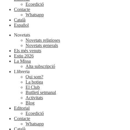
Ecoedició
Contacte
Whatsapp
Català
Español
Novetats
Novetats religioses
Novetats generals
Els més venuts
Estiu 2026
La Missa
Alta subscripció
Llibreria
Qui som?
La botiga
El Club
Butlletí setmanal
Activitats
Blog
Editorial
Ecoedició
Contacte
Whatsapp
Català