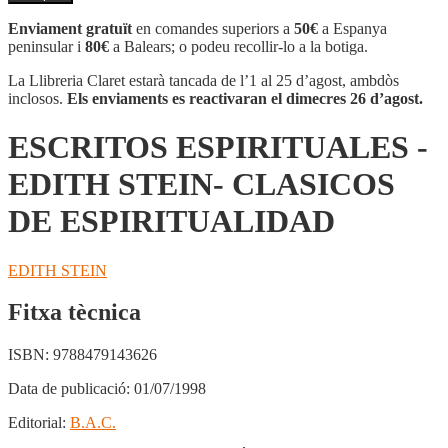
ESCRITOS
ESPIRITUALES
Enviament gratuït
en comandes superiors a
50€
a Espanya
-
peninsular i
80€
a Balears; o podeu recollir-lo a la botiga.
EDITH
STEIN-
La Llibreria Claret estarà tancada de l’1 al 25 d’agost, ambdòs
CLASICOS
inclosos.
Els enviaments es reactivaran el dimecres 26 d’agost.
DE
ESPIRITUALIDAD
ESCRITOS ESPIRITUALES -
EDITH STEIN- CLASICOS
DE ESPIRITUALIDAD
EDITH STEIN
Fitxa tècnica
ISBN:
9788479143626
Data de publicació:
01/07/1998
Editorial:
B.A.C.