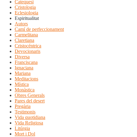
Catequesi
Cristologia
Eclesiologia
Espiritualitat
Autors
Camí de perfeccionament
Carmelitana
Claretiana
Cristocéntrica
Devocionaris
Diversa
Franciscana
Ignaciana
Mariana
Meditacions
Mística
Monàstica
Obres Generals
Pares del desert
Pregària
Testimonis
Vida quotidiana
Vida Religiosa
Litúrgia
Mort i Dol