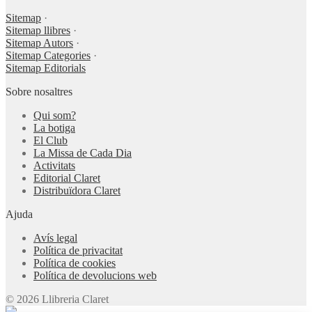
Sitemap
·
Sitemap llibres
·
Sitemap Autors
·
Sitemap Categories
·
Sitemap Editorials
Sobre nosaltres
Qui som?
La botiga
El Club
La Missa de Cada Dia
Activitats
Editorial Claret
Distribuïdora Claret
Ajuda
Avís legal
Política de privacitat
Política de cookies
Política de devolucions web
© 2026 Llibreria Claret