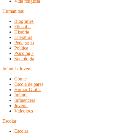
Vida religiosa
Humanitats
Biografies
Filosofia
Història
Literatura
Pedagogia
Política
Psicologia
Sociologia
Infantil / Juvenil
Còmic
Escola de pares
Humor Gràfic
Infantil
Influencers
Juvenil
Videojocs
Escolar
Escolar