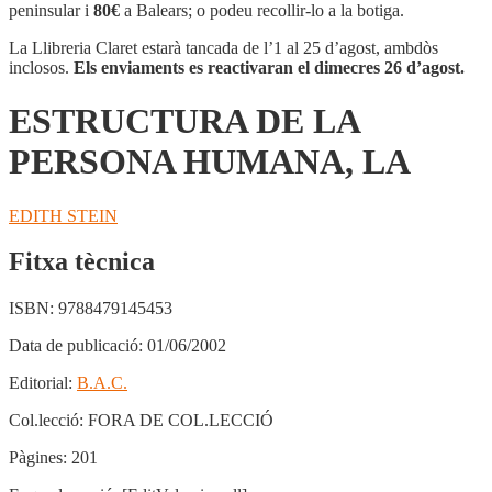
LA
peninsular i
80€
a Balears; o podeu recollir-lo a la botiga.
PERSONA
HUMANA,
La Llibreria Claret estarà tancada de l’1 al 25 d’agost, ambdòs
LA
inclosos.
Els enviaments es reactivaran el dimecres 26 d’agost.
ESTRUCTURA DE LA
PERSONA HUMANA, LA
EDITH STEIN
Fitxa tècnica
ISBN:
9788479145453
Data de publicació:
01/06/2002
Editorial:
B.A.C.
Col.lecció:
FORA DE COL.LECCIÓ
Pàgines:
201