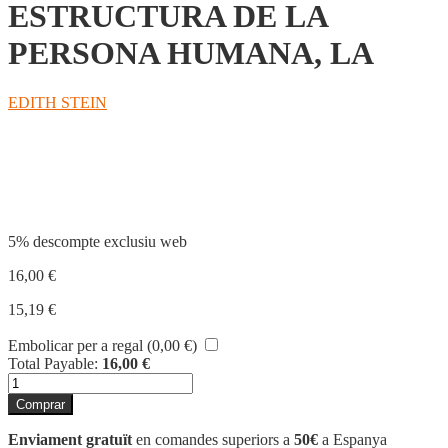
ESTRUCTURA DE LA
PERSONA HUMANA, LA
EDITH STEIN
Compartir
5% descompte exclusiu web
16,00
€
15,19
€
Embolicar per a regal (
0,00
€
)
Total Payable:
16,00
€
quantitat
de
Comprar
ESTRUCTURA
DE
Enviament gratuït
en comandes superiors a
50€
a Espanya