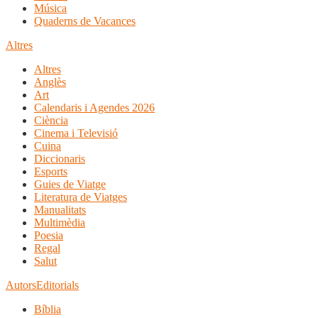
Música
Quaderns de Vacances
Altres
Altres
Anglès
Art
Calendaris i Agendes 2026
Ciència
Cinema i Televisió
Cuina
Diccionaris
Esports
Guies de Viatge
Literatura de Viatges
Manualitats
Multimèdia
Poesia
Regal
Salut
Autors
Editorials
Bíblia