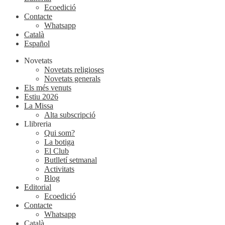
Ecoedició
Contacte
Whatsapp
Català
Español
Novetats
Novetats religioses
Novetats generals
Els més venuts
Estiu 2026
La Missa
Alta subscripció
Llibreria
Qui som?
La botiga
El Club
Butlletí setmanal
Activitats
Blog
Editorial
Ecoedició
Contacte
Whatsapp
Català