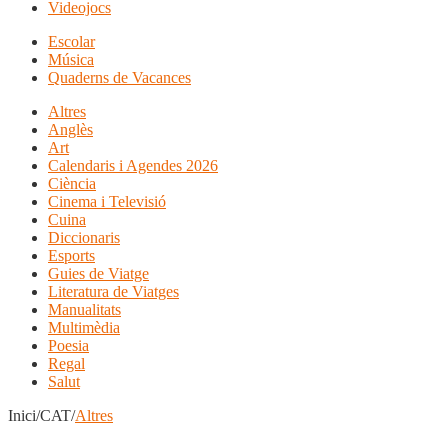
Videojocs
Escolar
Música
Quaderns de Vacances
Altres
Anglès
Art
Calendaris i Agendes 2026
Ciència
Cinema i Televisió
Cuina
Diccionaris
Esports
Guies de Viatge
Literatura de Viatges
Manualitats
Multimèdia
Poesia
Regal
Salut
Inici/CAT/
Altres