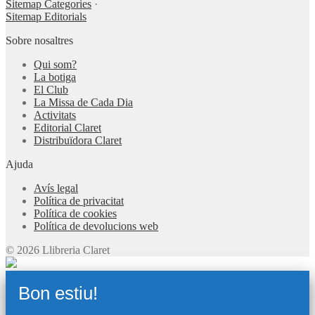
Sitemap Categories
·
Sitemap Editorials
Sobre nosaltres
Qui som?
La botiga
El Club
La Missa de Cada Dia
Activitats
Editorial Claret
Distribuïdora Claret
Ajuda
Avís legal
Política de privacitat
Política de cookies
Política de devolucions web
© 2026 Llibreria Claret
Bon estiu!