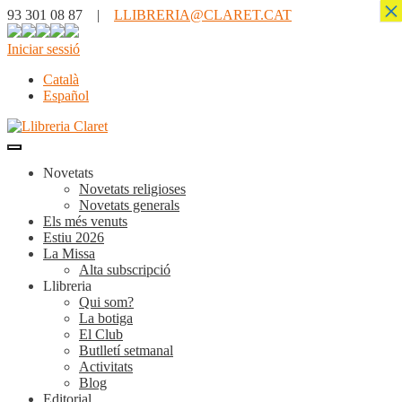
×
93 301 08 87 |
LLIBRERIA@CLARET.CAT
Iniciar sessió
Català
Español
Novetats
Novetats religioses
Novetats generals
Els més venuts
Estiu 2026
La Missa
Alta subscripció
Llibreria
Qui som?
La botiga
El Club
Butlletí setmanal
Activitats
Blog
Editorial