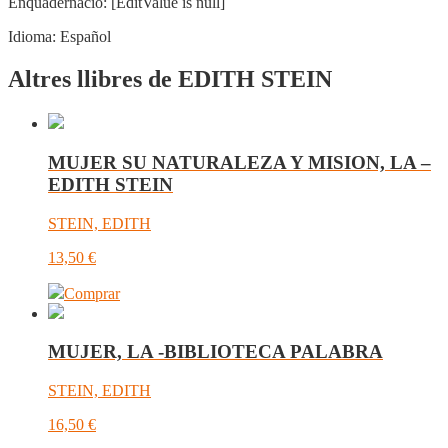
Enquadernació:
[EditValue is null]
Idioma:
Español
Altres llibres de EDITH STEIN
MUJER SU NATURALEZA Y MISION, LA –
EDITH STEIN
STEIN, EDITH
13,50
€
Comprar
MUJER, LA -BIBLIOTECA PALABRA
STEIN, EDITH
16,50
€