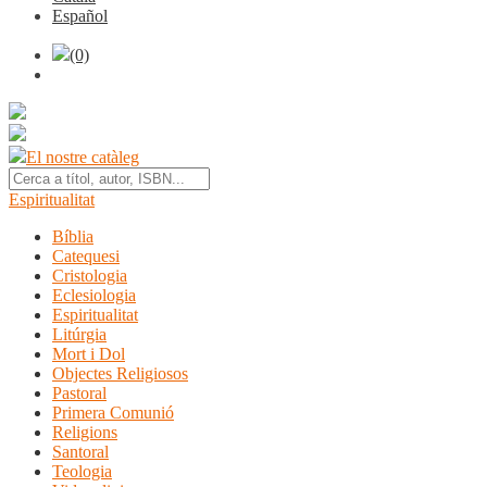
Español
(0)
El nostre catàleg
Espiritualitat
Bíblia
Catequesi
Cristologia
Eclesiologia
Espiritualitat
Litúrgia
Mort i Dol
Objectes Religiosos
Pastoral
Primera Comunió
Religions
Santoral
Teologia