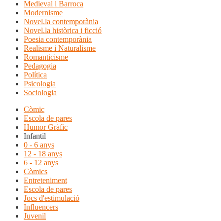
Medieval i Barroca
Modernisme
Novel.la contemporània
Novel.la històrica i ficció
Poesia contemporània
Realisme i Naturalisme
Romanticisme
Pedagogia
Política
Psicologia
Sociologia
Còmic
Escola de pares
Humor Gràfic
Infantil
0 - 6 anys
12 - 18 anys
6 - 12 anys
Còmics
Entreteniment
Escola de pares
Jocs d'estimulació
Influencers
Juvenil