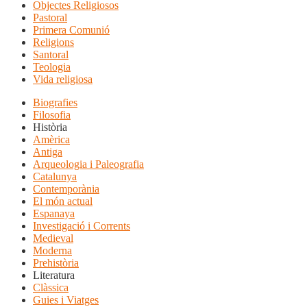
Objectes Religiosos
Pastoral
Primera Comunió
Religions
Santoral
Teologia
Vida religiosa
Biografies
Filosofia
Història
Amèrica
Antiga
Arqueologia i Paleografia
Catalunya
Contemporània
El món actual
Espanaya
Investigació i Corrents
Medieval
Moderna
Prehistòria
Literatura
Clàssica
Guies i Viatges