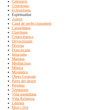
Catequesi
Cristologia
Eclesiologia
Espiritualitat
Autors
Camí de perfeccionament
Carmelitana
Claretiana
Cristocéntrica
Devocionaris
Diversa
Franciscana
Ignaciana
Mariana
Meditacions
Mística
Monàstica
Obres Generals
Pares del desert
Pregària
Testimonis
Vida quotidiana
Vida Religiosa
Litúrgia
Mort i Dol