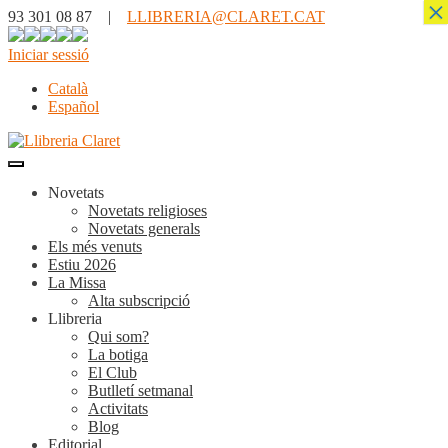
×
93 301 08 87 |
LLIBRERIA@CLARET.CAT
Iniciar sessió
Català
Español
Novetats
Novetats religioses
Novetats generals
Els més venuts
Estiu 2026
La Missa
Alta subscripció
Llibreria
Qui som?
La botiga
El Club
Butlletí setmanal
Activitats
Blog
Editorial