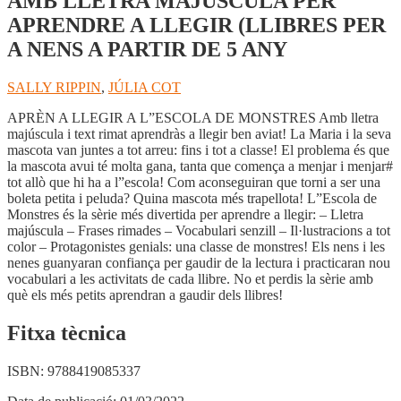
AMB LLETRA MAJÚSCULA PER
APRENDRE A LLEGIR (LLIBRES PER
A NENS A PARTIR DE 5 ANY
SALLY RIPPIN
,
JÚLIA COT
APRÈN A LLEGIR A L”ESCOLA DE MONSTRES Amb lletra
majúscula i text rimat aprendràs a llegir ben aviat! La Maria i la seva
mascota van juntes a tot arreu: fins i tot a classe! El problema és que
la mascota avui té molta gana, tanta que comença a menjar i menjar#
tot allò que hi ha a l”escola! Com aconseguiran que torni a ser una
boleta petita i peluda? Quina mascota més trapellota! L”Escola de
Monstres és la sèrie més divertida per aprendre a llegir: – Lletra
majúscula – Frases rimades – Vocabulari senzill – Il·lustracions a tot
color – Protagonistes genials: una classe de monstres! Els nens i les
nenes guanyaran confiança per gaudir de la lectura i practicaran nou
vocabulari a les activitats de cada llibre. No et perdis la sèrie amb
què els més petits aprendran a gaudir dels llibres!
Fitxa tècnica
ISBN:
9788419085337