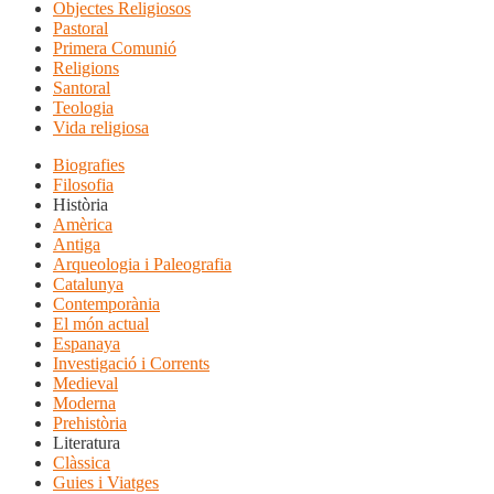
Objectes Religiosos
Pastoral
Primera Comunió
Religions
Santoral
Teologia
Vida religiosa
Biografies
Filosofia
Història
Amèrica
Antiga
Arqueologia i Paleografia
Catalunya
Contemporània
El món actual
Espanaya
Investigació i Corrents
Medieval
Moderna
Prehistòria
Literatura
Clàssica
Guies i Viatges