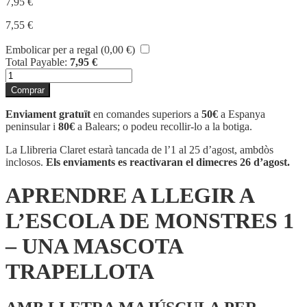
7,95
€
7,55
€
Embolicar per a regal (
0,00
€
)
Total Payable:
7,95
€
quantitat
de
Comprar
APRENDRE
A
Enviament gratuït
en comandes superiors a
50€
a Espanya
LLEGIR
peninsular i
80€
a Balears; o podeu recollir-lo a la botiga.
A
L'ESCOLA
La Llibreria Claret estarà tancada de l’1 al 25 d’agost, ambdòs
DE
inclosos.
Els enviaments es reactivaran el dimecres 26 d’agost.
MONSTRES
1
APRENDRE A LLEGIR A
-
UNA
L’ESCOLA DE MONSTRES 1
MASCOTA
TRAPELLOTA
– UNA MASCOTA
TRAPELLOTA