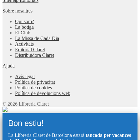
Sitemap Editorials
Sobre nosaltres
Qui som?
La botiga
El Club
La Missa de Cada Dia
Activitats
Editorial Claret
Distribuïdora Claret
Ajuda
Avís legal
Política de privacitat
Política de cookies
Política de devolucions web
© 2026 Llibreria Claret
Bon estiu!
La Llibreria Claret de Barcelona estarà
tancada per vacances