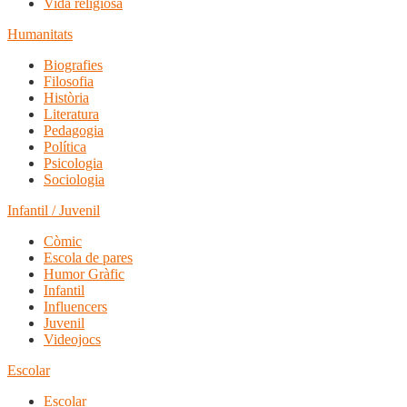
Vida religiosa
Humanitats
Biografies
Filosofia
Història
Literatura
Pedagogia
Política
Psicologia
Sociologia
Infantil / Juvenil
Còmic
Escola de pares
Humor Gràfic
Infantil
Influencers
Juvenil
Videojocs
Escolar
Escolar