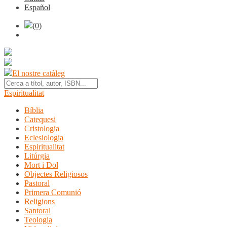
Español
(0)
El nostre catàleg
Espiritualitat
Bíblia
Catequesi
Cristologia
Eclesiologia
Espiritualitat
Litúrgia
Mort i Dol
Objectes Religiosos
Pastoral
Primera Comunió
Religions
Santoral
Teologia