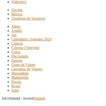
Videojocs
Escolar
Música
Quaderns de Vacances
Altres
Anglès
Art
Calendaris i Agendes 2026
Ciència
Cinema i Televisió
Cuina
Diccionaris
Esports
Guies de Viatge
Literatura de Viatges
Manualitats
Multimèdia
Poesia
Regal
Salut
Inici/Infantil / Juvenil/
Infantil