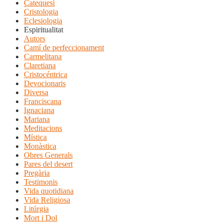
Catequesi
Cristologia
Eclesiologia
Espiritualitat
Autors
Camí de perfeccionament
Carmelitana
Claretiana
Cristocéntrica
Devocionaris
Diversa
Franciscana
Ignaciana
Mariana
Meditacions
Mística
Monàstica
Obres Generals
Pares del desert
Pregària
Testimonis
Vida quotidiana
Vida Religiosa
Litúrgia
Mort i Dol