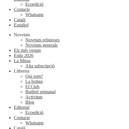
Ecoedició
Contacte
Whatsapp
Català
Español
Novetats
Novetats religioses
Novetats generals
Els més venuts
Estiu 2026
La Missa
Alta subscripció
Llibreria
Qui som?
La botiga
El Club
Butlletí setmanal
Activitats
Blog
Editorial
Ecoedició
Contacte
Whatsapp
Català