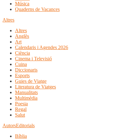
Música
Quaderns de Vacances
Altres
Altres
Anglès
Art
Calendaris i Agendes 2026
Ciència
Cinema i Televisió
Cuina
Diccionaris
Esports
Guies de Viatge
Literatura de Viatges
Manualitats
Multimèdia
Poesia
Regal
Salut
Autors
Editorials
Bíblia