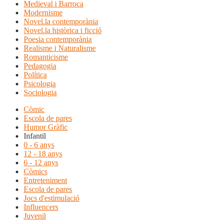
Medieval i Barroca
Modernisme
Novel.la contemporània
Novel.la històrica i ficció
Poesia contemporània
Realisme i Naturalisme
Romanticisme
Pedagogia
Política
Psicologia
Sociologia
Còmic
Escola de pares
Humor Gràfic
Infantil
0 - 6 anys
12 - 18 anys
6 - 12 anys
Còmics
Entreteniment
Escola de pares
Jocs d'estimulació
Influencers
Juvenil