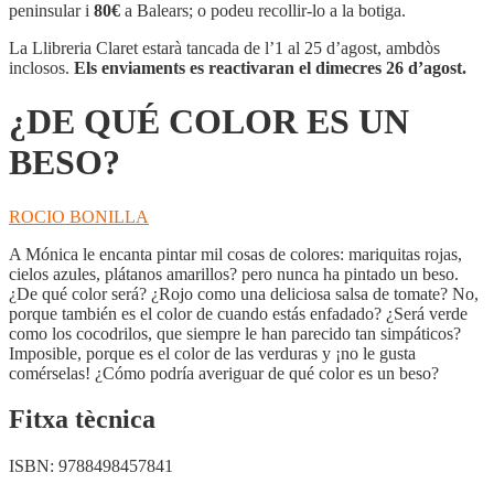
COLOR
peninsular i
80€
a Balears; o podeu recollir-lo a la botiga.
ES
UN
La Llibreria Claret estarà tancada de l’1 al 25 d’agost, ambdòs
BESO?
inclosos.
Els enviaments es reactivaran el dimecres 26 d’agost.
¿DE QUÉ COLOR ES UN
BESO?
ROCIO BONILLA
A Mónica le encanta pintar mil cosas de colores: mariquitas rojas,
cielos azules, plátanos amarillos? pero nunca ha pintado un beso.
¿De qué color será? ¿Rojo como una deliciosa salsa de tomate? No,
porque también es el color de cuando estás enfadado? ¿Será verde
como los cocodrilos, que siempre le han parecido tan simpáticos?
Imposible, porque es el color de las verduras y ¡no le gusta
comérselas! ¿Cómo podría averiguar de qué color es un beso?
Fitxa tècnica
ISBN:
9788498457841