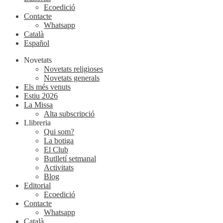
Ecoedició
Contacte
Whatsapp
Català
Español
Novetats
Novetats religioses
Novetats generals
Els més venuts
Estiu 2026
La Missa
Alta subscripció
Llibreria
Qui som?
La botiga
El Club
Butlletí setmanal
Activitats
Blog
Editorial
Ecoedició
Contacte
Whatsapp
Català