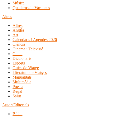
Música
Quaderns de Vacances
Altres
Altres
Anglès
Art
Calendaris i Agendes 2026
Ciència
Cinema i Televisió
Cuina
Diccionaris
Esports
Guies de Viatge
Literatura de Viatges
Manualitats
Multimèdia
Poesia
Regal
Salut
Autors
Editorials
Bíblia