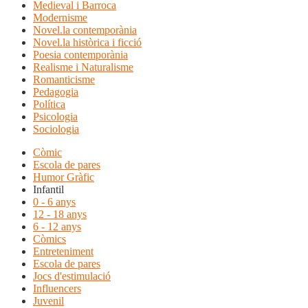
Medieval i Barroca
Modernisme
Novel.la contemporània
Novel.la històrica i ficció
Poesia contemporània
Realisme i Naturalisme
Romanticisme
Pedagogia
Política
Psicologia
Sociologia
Còmic
Escola de pares
Humor Gràfic
Infantil
0 - 6 anys
12 - 18 anys
6 - 12 anys
Còmics
Entreteniment
Escola de pares
Jocs d'estimulació
Influencers
Juvenil