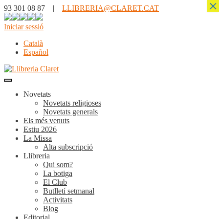
×
93 301 08 87 |
LLIBRERIA@CLARET.CAT
Iniciar sessió
Català
Español
Novetats
Novetats religioses
Novetats generals
Els més venuts
Estiu 2026
La Missa
Alta subscripció
Llibreria
Qui som?
La botiga
El Club
Butlletí setmanal
Activitats
Blog
Editorial