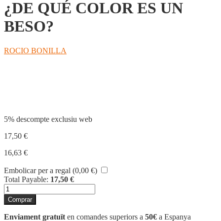
¿DE QUÉ COLOR ES UN
BESO?
ROCIO BONILLA
Compartir
5% descompte exclusiu web
17,50
€
16,63
€
Embolicar per a regal (
0,00
€
)
Total Payable:
17,50
€
quantitat
de
Comprar
¿DE
QUÉ
Enviament gratuït
en comandes superiors a
50€
a Espanya