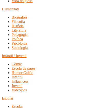
Vida religiosa
Humanitats
Biografies
Filosofia
Història
Literatura
Pedagogia
Política
Psicologia
Sociologia
Infantil / Juvenil
Còmic
Escola de pares
Humor Gràfic
Infantil
Influencers
Juvenil
Videojocs
Escolar
Escolar