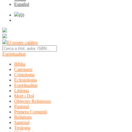
Español
(0)
El nostre catàleg
Espiritualitat
Bíblia
Catequesi
Cristologia
Eclesiologia
Espiritualitat
Litúrgia
Mort i Dol
Objectes Religiosos
Pastoral
Primera Comunió
Religions
Santoral
Teologia