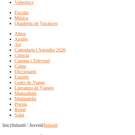
Videojocs
Escolar
Música
Quaderns de Vacances
Altres
Anglès
Art
Calendaris i Agendes 2026
Ciència
Cinema i Televisió
Cuina
Diccionaris
Esports
Guies de Viatge
Literatura de Viatges
Manualitats
Multimèdia
Poesia
Regal
Salut
Inici/Infantil / Juvenil/
Infantil