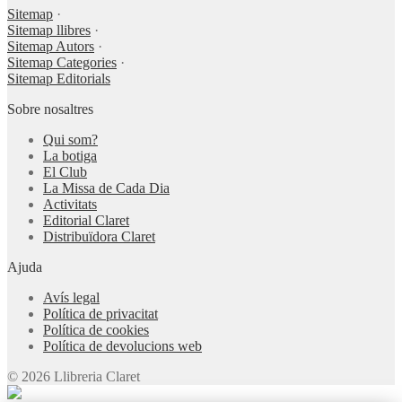
Sitemap
·
Sitemap llibres
·
Sitemap Autors
·
Sitemap Categories
·
Sitemap Editorials
Sobre nosaltres
Qui som?
La botiga
El Club
La Missa de Cada Dia
Activitats
Editorial Claret
Distribuïdora Claret
Ajuda
Avís legal
Política de privacitat
Política de cookies
Política de devolucions web
© 2026 Llibreria Claret