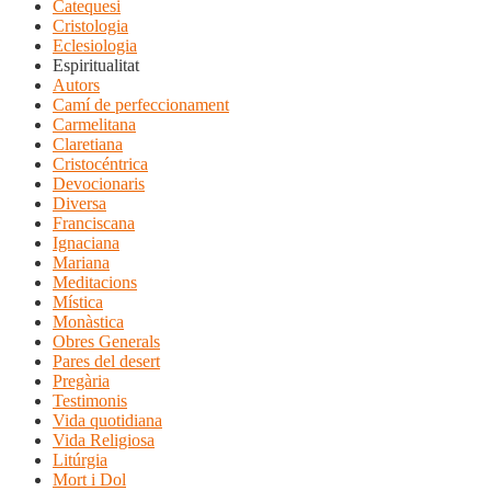
Catequesi
Cristologia
Eclesiologia
Espiritualitat
Autors
Camí de perfeccionament
Carmelitana
Claretiana
Cristocéntrica
Devocionaris
Diversa
Franciscana
Ignaciana
Mariana
Meditacions
Mística
Monàstica
Obres Generals
Pares del desert
Pregària
Testimonis
Vida quotidiana
Vida Religiosa
Litúrgia
Mort i Dol