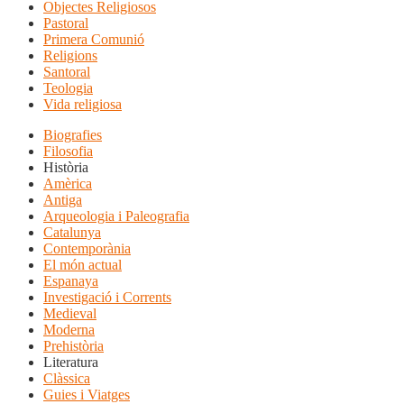
Objectes Religiosos
Pastoral
Primera Comunió
Religions
Santoral
Teologia
Vida religiosa
Biografies
Filosofia
Història
Amèrica
Antiga
Arqueologia i Paleografia
Catalunya
Contemporània
El món actual
Espanaya
Investigació i Corrents
Medieval
Moderna
Prehistòria
Literatura
Clàssica
Guies i Viatges