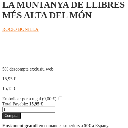
LA MUNTANYA DE LLIBRES
MÉS ALTA DEL MÓN
ROCIO BONILLA
Compartir
5% descompte exclusiu web
15,95
€
15,15
€
Embolicar per a regal (
0,00
€
)
Total Payable:
15,95
€
quantitat
de
Comprar
LA
MUNTANYA
Enviament gratuït
en comandes superiors a
50€
a Espanya