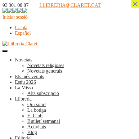
×
93 301 08 87 |
LLIBRERIA@CLARET.CAT
Iniciar sessió
Català
Español
Novetats
Novetats religioses
Novetats generals
Els més venuts
Estiu 2026
La Missa
Alta subscripció
Llibreria
Qui som?
La botiga
El Club
Butlletí setmanal
Activitats
Blog
Editorial