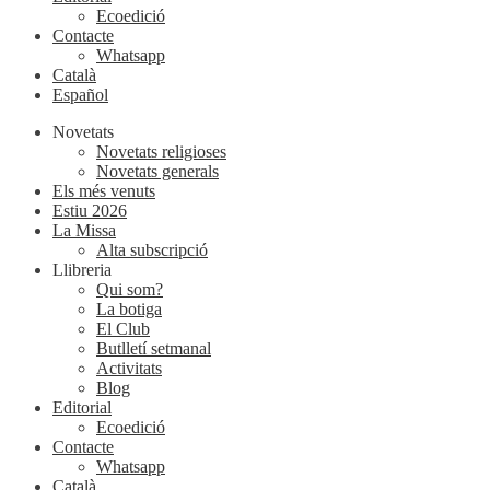
Ecoedició
Contacte
Whatsapp
Català
Español
Novetats
Novetats religioses
Novetats generals
Els més venuts
Estiu 2026
La Missa
Alta subscripció
Llibreria
Qui som?
La botiga
El Club
Butlletí setmanal
Activitats
Blog
Editorial
Ecoedició
Contacte
Whatsapp
Català