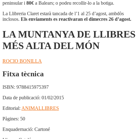
DE
peninsular i
80€
a Balears; o podeu recollir-lo a la botiga.
LLIBRES
MÉS
La Llibreria Claret estarà tancada de l’1 al 25 d’agost, ambdòs
ALTA
inclosos.
Els enviaments es reactivaran el dimecres 26 d’agost.
DEL
MÓN
LA MUNTANYA DE LLIBRES
MÉS ALTA DEL MÓN
ROCIO BONILLA
Fitxa tècnica
ISBN:
9788415975397
Data de publicació:
01/02/2015
Editorial:
ANIMALLIBRES
Pàgines:
50
Enquadernació:
Cartoné