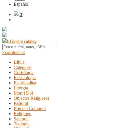
Español
(0)
El nostre catàleg
Espiritualitat
Bíblia
Catequesi
Cristologia
Eclesiologia
Espiritualitat
Litúrgia
Mort i Dol
Objectes Religiosos
Pastoral
Primera Comunió
Religions
Santoral
Teologia