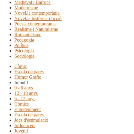
Medieval i Barroca
Modernisme
Novel.la contemporània
Novel.la històrica i ficció
Poesia contemporània
Realisme i Naturalisme
Romanticisme
Pedagogia
Política
Psicologia
Sociologia
Còmic
Escola de pares
Humor Gràfic
Infantil
0 - 6 anys
12 - 18 anys
6 - 12 anys
Còmics
Entreteniment
Escola de pares
Jocs d'estimulació
Influencers
Juvenil