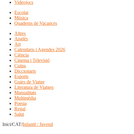
Videojocs
Escolar
Música
Quaderns de Vacances
Altres
Anglès
Art
Calendaris i Agendes 2026
Ciència
Cinema i Televisió
Cuina
Diccionaris
Esports
Guies de Viatge
Literatura de Viatges
Manualitats
Multimèdia
Poesia
Regal
Salut
Inici/CAT/
Infantil / Juvenil