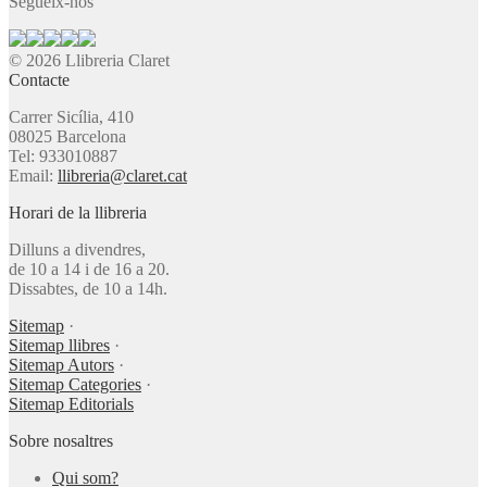
Segueix-nos
© 2026 Llibreria Claret
Contacte
Carrer Sicília, 410
08025 Barcelona
Tel: 933010887
Email:
llibreria@claret.cat
Horari de la llibreria
Dilluns a divendres,
de 10 a 14 i de 16 a 20.
Dissabtes, de 10 a 14h.
Sitemap
·
Sitemap llibres
·
Sitemap Autors
·
Sitemap Categories
·
Sitemap Editorials
Sobre nosaltres
Qui som?