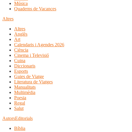
Música
Quaderns de Vacances
Altres
Altres
Anglès
Art
Calendaris i Agendes 2026
Ciència
Cinema i Televisió
Cuina
Diccionaris
Esports
Guies de Viatge
Literatura de Viatges
Manualitats
Multimèdia
Poesia
Regal
Salut
Autors
Editorials
Bíblia