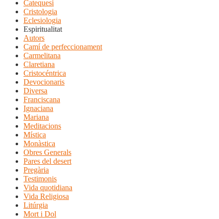
Catequesi
Cristologia
Eclesiologia
Espiritualitat
Autors
Camí de perfeccionament
Carmelitana
Claretiana
Cristocéntrica
Devocionaris
Diversa
Franciscana
Ignaciana
Mariana
Meditacions
Mística
Monàstica
Obres Generals
Pares del desert
Pregària
Testimonis
Vida quotidiana
Vida Religiosa
Litúrgia
Mort i Dol