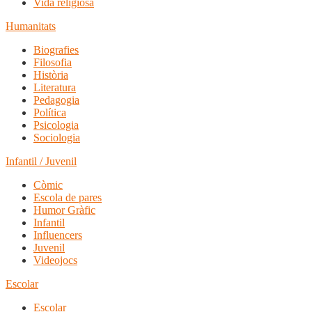
Vida religiosa
Humanitats
Biografies
Filosofia
Història
Literatura
Pedagogia
Política
Psicologia
Sociologia
Infantil / Juvenil
Còmic
Escola de pares
Humor Gràfic
Infantil
Influencers
Juvenil
Videojocs
Escolar
Escolar