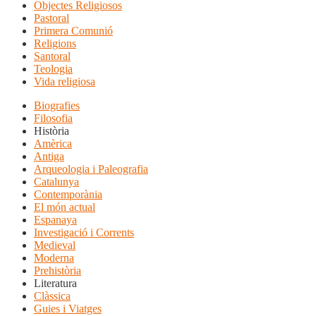
Objectes Religiosos
Pastoral
Primera Comunió
Religions
Santoral
Teologia
Vida religiosa
Biografies
Filosofia
Història
Amèrica
Antiga
Arqueologia i Paleografia
Catalunya
Contemporània
El món actual
Espanaya
Investigació i Corrents
Medieval
Moderna
Prehistòria
Literatura
Clàssica
Guies i Viatges