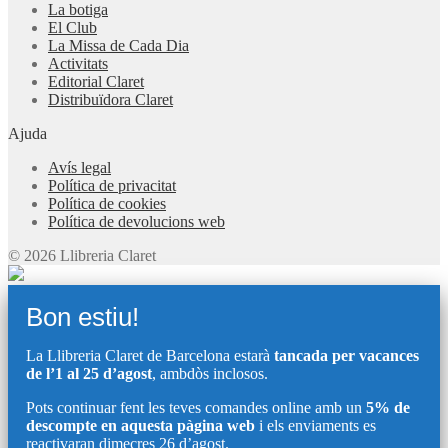
La botiga
El Club
La Missa de Cada Dia
Activitats
Editorial Claret
Distribuïdora Claret
Ajuda
Avís legal
Política de privacitat
Política de cookies
Política de devolucions web
© 2026 Llibreria Claret
Bon estiu!
La Llibreria Claret de Barcelona estarà
tancada per vacances
de l’1 al 25 d’agost
, ambdòs inclosos.
Pots continuar fent les teves comandes online amb un
5% de
descompte en aquesta pàgina web
i els enviaments es
reactivaran dimecres 26 d’agost.