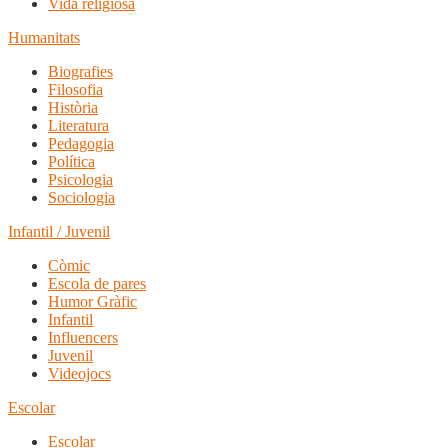
Vida religiosa
Humanitats
Biografies
Filosofia
Història
Literatura
Pedagogia
Política
Psicologia
Sociologia
Infantil / Juvenil
Còmic
Escola de pares
Humor Gràfic
Infantil
Influencers
Juvenil
Videojocs
Escolar
Escolar