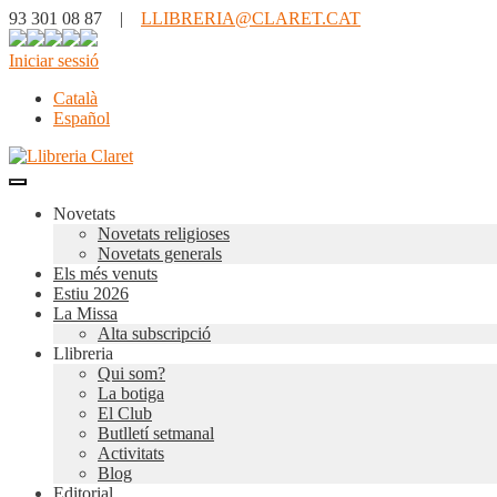
93 301 08 87 |
LLIBRERIA@CLARET.CAT
Iniciar sessió
Català
Español
Novetats
Novetats religioses
Novetats generals
Els més venuts
Estiu 2026
La Missa
Alta subscripció
Llibreria
Qui som?
La botiga
El Club
Butlletí setmanal
Activitats
Blog
Editorial