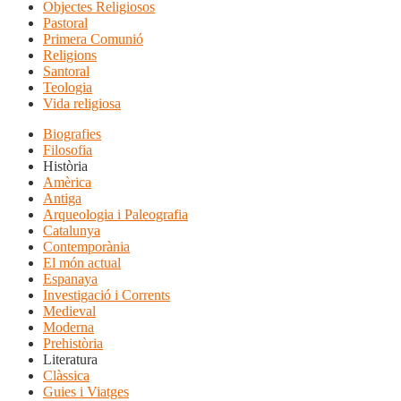
Objectes Religiosos
Pastoral
Primera Comunió
Religions
Santoral
Teologia
Vida religiosa
Biografies
Filosofia
Història
Amèrica
Antiga
Arqueologia i Paleografia
Catalunya
Contemporània
El món actual
Espanaya
Investigació i Corrents
Medieval
Moderna
Prehistòria
Literatura
Clàssica
Guies i Viatges