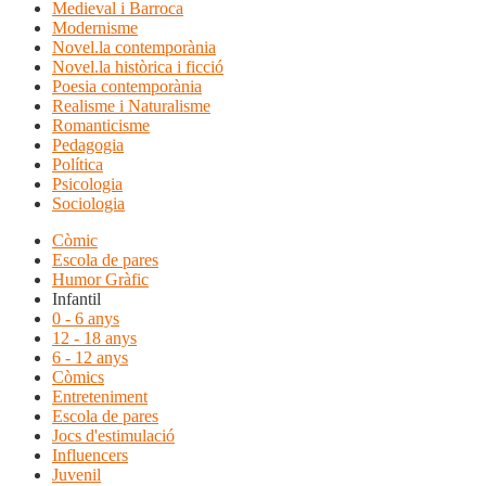
Medieval i Barroca
Modernisme
Novel.la contemporània
Novel.la històrica i ficció
Poesia contemporània
Realisme i Naturalisme
Romanticisme
Pedagogia
Política
Psicologia
Sociologia
Còmic
Escola de pares
Humor Gràfic
Infantil
0 - 6 anys
12 - 18 anys
6 - 12 anys
Còmics
Entreteniment
Escola de pares
Jocs d'estimulació
Influencers
Juvenil