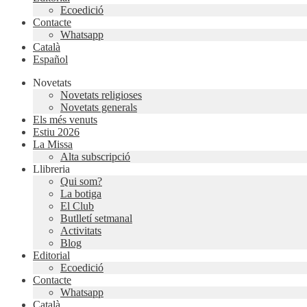
Ecoedició
Contacte
Whatsapp
Català
Español
Novetats
Novetats religioses
Novetats generals
Els més venuts
Estiu 2026
La Missa
Alta subscripció
Llibreria
Qui som?
La botiga
El Club
Butlletí setmanal
Activitats
Blog
Editorial
Ecoedició
Contacte
Whatsapp
Català