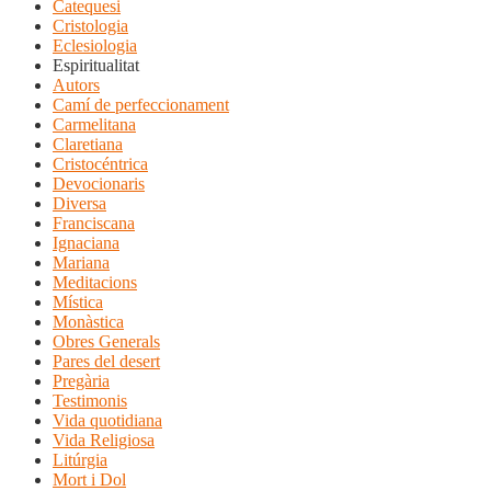
Catequesi
Cristologia
Eclesiologia
Espiritualitat
Autors
Camí de perfeccionament
Carmelitana
Claretiana
Cristocéntrica
Devocionaris
Diversa
Franciscana
Ignaciana
Mariana
Meditacions
Mística
Monàstica
Obres Generals
Pares del desert
Pregària
Testimonis
Vida quotidiana
Vida Religiosa
Litúrgia
Mort i Dol