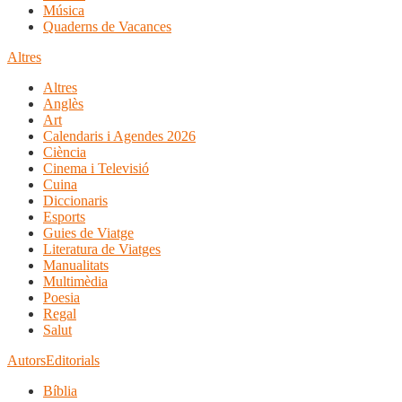
Música
Quaderns de Vacances
Altres
Altres
Anglès
Art
Calendaris i Agendes 2026
Ciència
Cinema i Televisió
Cuina
Diccionaris
Esports
Guies de Viatge
Literatura de Viatges
Manualitats
Multimèdia
Poesia
Regal
Salut
Autors
Editorials
Bíblia