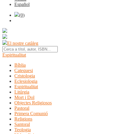
Español
(0)
El nostre catàleg
Espiritualitat
Bíblia
Catequesi
Cristologia
Eclesiologia
Espiritualitat
Litúrgia
Mort i Dol
Objectes Religiosos
Pastoral
Primera Comunió
Religions
Santoral
Teologia