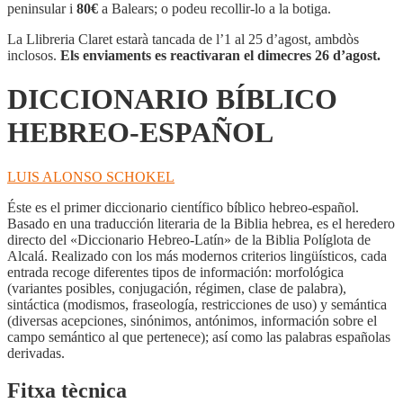
HEBREO-
peninsular i
80€
a Balears; o podeu recollir-lo a la botiga.
ESPAÑOL
La Llibreria Claret estarà tancada de l’1 al 25 d’agost, ambdòs
inclosos.
Els enviaments es reactivaran el dimecres 26 d’agost.
DICCIONARIO BÍBLICO
HEBREO-ESPAÑOL
LUIS ALONSO SCHOKEL
Éste es el primer diccionario científico bíblico hebreo-español.
Basado en una traducción literaria de la Biblia hebrea, es el heredero
directo del «Diccionario Hebreo-Latín» de la Biblia Políglota de
Alcalá. Realizado con los más modernos criterios lingüísticos, cada
entrada recoge diferentes tipos de información: morfológica
(variantes posibles, conjugación, régimen, clase de palabra),
sintáctica (modismos, fraseología, restricciones de uso) y semántica
(diversas acepciones, sinónimos, antónimos, información sobre el
campo semántico al que pertenece); así como las palabras españolas
derivadas.
Fitxa tècnica