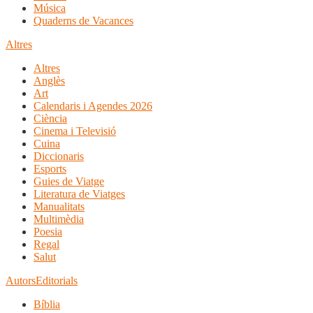
Música
Quaderns de Vacances
Altres
Altres
Anglès
Art
Calendaris i Agendes 2026
Ciència
Cinema i Televisió
Cuina
Diccionaris
Esports
Guies de Viatge
Literatura de Viatges
Manualitats
Multimèdia
Poesia
Regal
Salut
Autors
Editorials
Bíblia