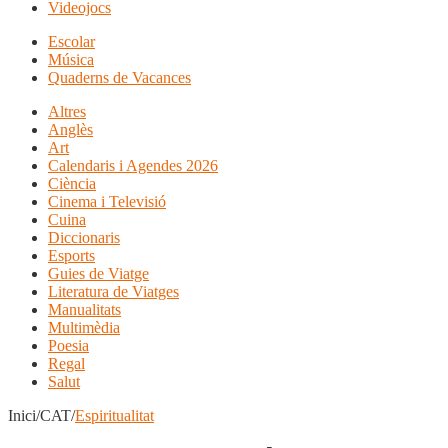
Videojocs
Escolar
Música
Quaderns de Vacances
Altres
Anglès
Art
Calendaris i Agendes 2026
Ciència
Cinema i Televisió
Cuina
Diccionaris
Esports
Guies de Viatge
Literatura de Viatges
Manualitats
Multimèdia
Poesia
Regal
Salut
Inici/CAT/
Espiritualitat