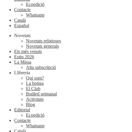
Ecoedició
Contacte
Whatsapp
Català
Español
Novetats
Novetats religioses
Novetats generals
Els més venuts
Estiu 2026
La Missa
Alta subscripció
Llibreria
Qui som?
La botiga
El Club
Butlletí setmanal
Activitats
Blog
Editorial
Ecoedició
Contacte
Whatsapp
Català