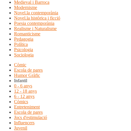
Medieval i Barroca
Modernisme
Novel.la contemporània
Novel.la històrica i ficció
Poesia contemporània
Realisme i Naturalisme
Romanticisme
Pedagogia
Política
Psicologia
Sociologia
Còmic
Escola de pares
Humor Gràfic
Infantil
0 - 6 anys
12 - 18 anys
6 - 12 anys
Còmics
Entreteniment
Escola de pares
Jocs d'estimulació
Influencers
Juvenil