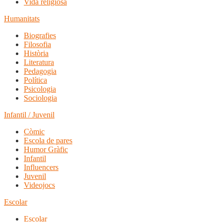
Vida religiosa
Humanitats
Biografies
Filosofia
Història
Literatura
Pedagogia
Política
Psicologia
Sociologia
Infantil / Juvenil
Còmic
Escola de pares
Humor Gràfic
Infantil
Influencers
Juvenil
Videojocs
Escolar
Escolar