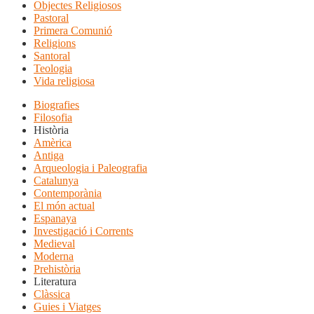
Objectes Religiosos
Pastoral
Primera Comunió
Religions
Santoral
Teologia
Vida religiosa
Biografies
Filosofia
Història
Amèrica
Antiga
Arqueologia i Paleografia
Catalunya
Contemporània
El món actual
Espanaya
Investigació i Corrents
Medieval
Moderna
Prehistòria
Literatura
Clàssica
Guies i Viatges