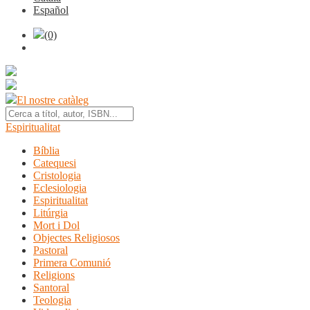
Español
(0)
El nostre catàleg
Espiritualitat
Bíblia
Catequesi
Cristologia
Eclesiologia
Espiritualitat
Litúrgia
Mort i Dol
Objectes Religiosos
Pastoral
Primera Comunió
Religions
Santoral
Teologia