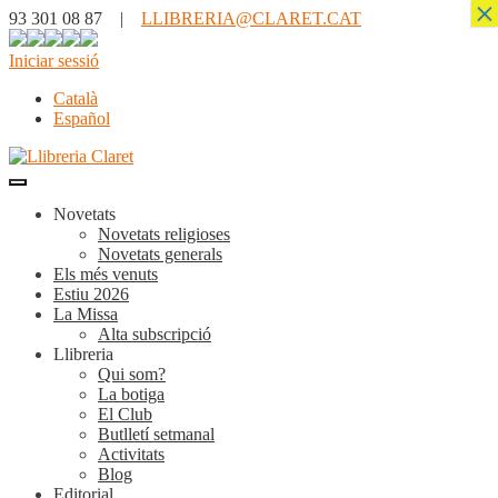
×
93 301 08 87 |
LLIBRERIA@CLARET.CAT
Iniciar sessió
Català
Español
Novetats
Novetats religioses
Novetats generals
Els més venuts
Estiu 2026
La Missa
Alta subscripció
Llibreria
Qui som?
La botiga
El Club
Butlletí setmanal
Activitats
Blog
Editorial