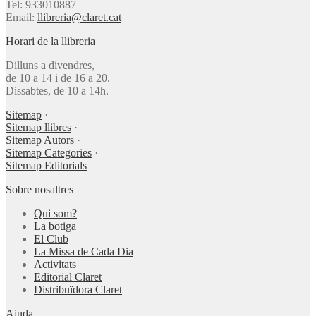
Tel: 933010887
Email:
llibreria@claret.cat
Horari de la llibreria
Dilluns a divendres,
de 10 a 14 i de 16 a 20.
Dissabtes, de 10 a 14h.
Sitemap
·
Sitemap llibres
·
Sitemap Autors
·
Sitemap Categories
·
Sitemap Editorials
Sobre nosaltres
Qui som?
La botiga
El Club
La Missa de Cada Dia
Activitats
Editorial Claret
Distribuïdora Claret
Ajuda