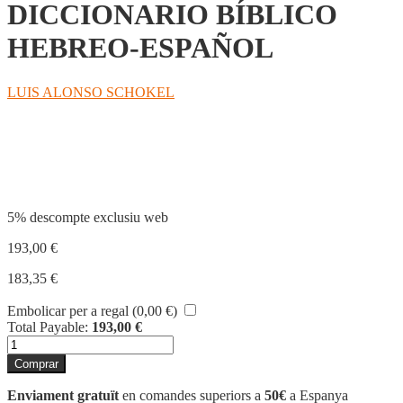
DICCIONARIO BÍBLICO
HEBREO-ESPAÑOL
LUIS ALONSO SCHOKEL
Compartir
5% descompte exclusiu web
193,00
€
183,35
€
Embolicar per a regal (
0,00
€
)
Total Payable:
193,00
€
quantitat
de
Comprar
DICCIONARIO
BÍBLICO
Enviament gratuït
en comandes superiors a
50€
a Espanya