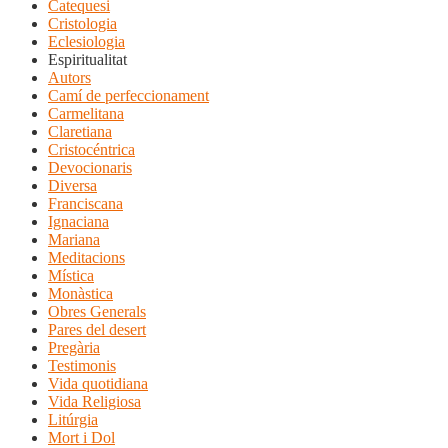
Catequesi
Cristologia
Eclesiologia
Espiritualitat
Autors
Camí de perfeccionament
Carmelitana
Claretiana
Cristocéntrica
Devocionaris
Diversa
Franciscana
Ignaciana
Mariana
Meditacions
Mística
Monàstica
Obres Generals
Pares del desert
Pregària
Testimonis
Vida quotidiana
Vida Religiosa
Litúrgia
Mort i Dol