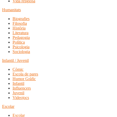
Vida religiosa
Humanitats
Biografies
Filosofia
Història
Literatura
Pedagogia
Política
Psicologia
Sociologia
Infantil / Juvenil
Còmic
Escola de pares
Humor Gràfic
Infantil
Influencers
Juvenil
Videojocs
Escolar
Escolar