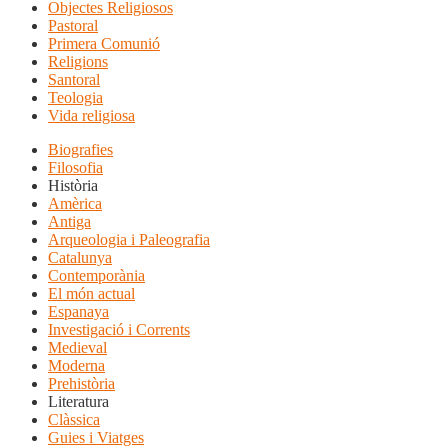
Objectes Religiosos
Pastoral
Primera Comunió
Religions
Santoral
Teologia
Vida religiosa
Biografies
Filosofia
Història
Amèrica
Antiga
Arqueologia i Paleografia
Catalunya
Contemporània
El món actual
Espanaya
Investigació i Corrents
Medieval
Moderna
Prehistòria
Literatura
Clàssica
Guies i Viatges