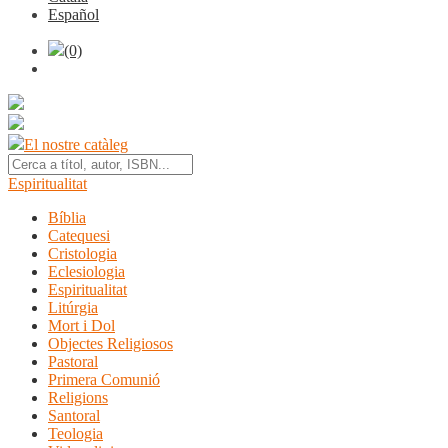
Español
(0)
El nostre catàleg
Espiritualitat
Bíblia
Catequesi
Cristologia
Eclesiologia
Espiritualitat
Litúrgia
Mort i Dol
Objectes Religiosos
Pastoral
Primera Comunió
Religions
Santoral
Teologia