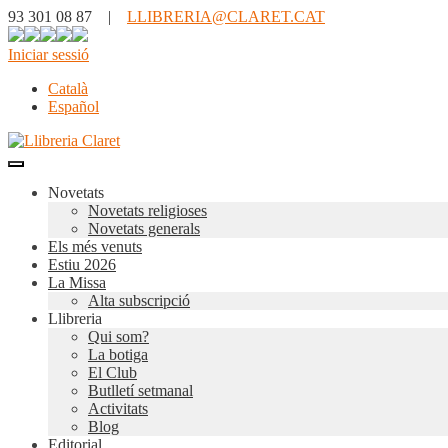
93 301 08 87 |
LLIBRERIA@CLARET.CAT
Iniciar sessió
Català
Español
Novetats
Novetats religioses
Novetats generals
Els més venuts
Estiu 2026
La Missa
Alta subscripció
Llibreria
Qui som?
La botiga
El Club
Butlletí setmanal
Activitats
Blog
Editorial