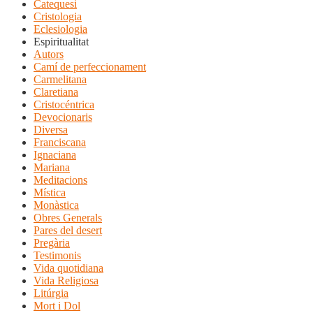
Catequesi
Cristologia
Eclesiologia
Espiritualitat
Autors
Camí de perfeccionament
Carmelitana
Claretiana
Cristocéntrica
Devocionaris
Diversa
Franciscana
Ignaciana
Mariana
Meditacions
Mística
Monàstica
Obres Generals
Pares del desert
Pregària
Testimonis
Vida quotidiana
Vida Religiosa
Litúrgia
Mort i Dol