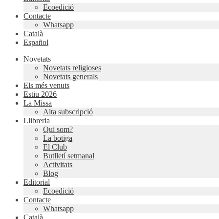
Ecoedició
Contacte
Whatsapp
Català
Español
Novetats
Novetats religioses
Novetats generals
Els més venuts
Estiu 2026
La Missa
Alta subscripció
Llibreria
Qui som?
La botiga
El Club
Butlletí setmanal
Activitats
Blog
Editorial
Ecoedició
Contacte
Whatsapp
Català