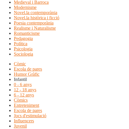
Medieval i Barroca
Modernisme
Novel.la contemporània
Novel.la històrica i ficció
Poesia contemporània
Realisme i Naturalisme
Romanticisme
Pedagogia
Política
Psicologia
Sociologia
Còmic
Escola de pares
Humor Gràfic
Infantil
0 - 6 anys
12 - 18 anys
6 - 12 anys
Còmics
Entreteniment
Escola de pares
Jocs d'estimulació
Influencers
Juvenil