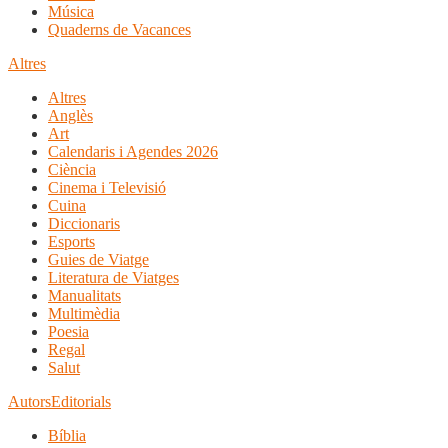
Música
Quaderns de Vacances
Altres
Altres
Anglès
Art
Calendaris i Agendes 2026
Ciència
Cinema i Televisió
Cuina
Diccionaris
Esports
Guies de Viatge
Literatura de Viatges
Manualitats
Multimèdia
Poesia
Regal
Salut
Autors
Editorials
Bíblia