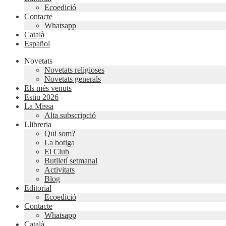
Ecoedició
Contacte
Whatsapp
Català
Español
Novetats
Novetats religioses
Novetats generals
Els més venuts
Estiu 2026
La Missa
Alta subscripció
Llibreria
Qui som?
La botiga
El Club
Butlletí setmanal
Activitats
Blog
Editorial
Ecoedició
Contacte
Whatsapp
Català