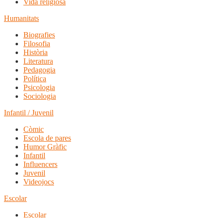
Vida religiosa
Humanitats
Biografies
Filosofia
Història
Literatura
Pedagogia
Política
Psicologia
Sociologia
Infantil / Juvenil
Còmic
Escola de pares
Humor Gràfic
Infantil
Influencers
Juvenil
Videojocs
Escolar
Escolar