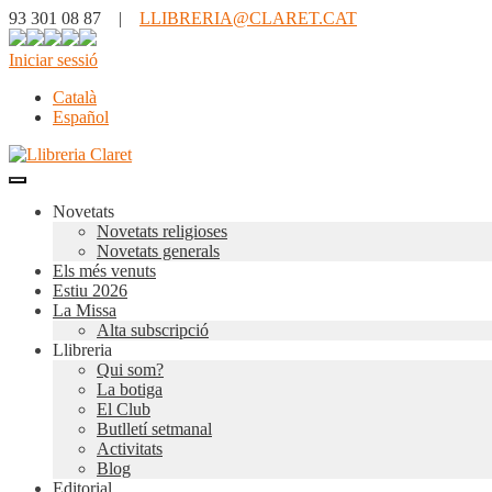
93 301 08 87 |
LLIBRERIA@CLARET.CAT
Iniciar sessió
Català
Español
Novetats
Novetats religioses
Novetats generals
Els més venuts
Estiu 2026
La Missa
Alta subscripció
Llibreria
Qui som?
La botiga
El Club
Butlletí setmanal
Activitats
Blog
Editorial