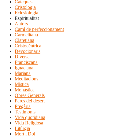
Catequesi
Cristologia
Eclesiologia
Espiritualitat
Autors
Camí de perfeccionament
Carmelitana
Claretiana
Cristocéntrica
Devocionaris
Diversa
Franciscana
Ignaciana
Mariana
Meditacions
Mística
Monàstica
Obres Generals
Pares del desert
Pregària
Testimonis
Vida quotidiana
Vida Religiosa
Litúrgia
Mort i Dol