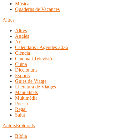
Música
Quaderns de Vacances
Altres
Altres
Anglès
Art
Calendaris i Agendes 2026
Ciència
Cinema i Televisió
Cuina
Diccionaris
Esports
Guies de Viatge
Literatura de Viatges
Manualitats
Multimèdia
Poesia
Regal
Salut
Autors
Editorials
Bíblia