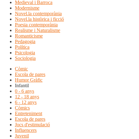
Medieval i Barroca
Modernisme
Novel.la contemporània
Novel.la històrica i ficció
Poesia contemporània
Realisme i Naturalisme
Romanticisme
Pedagogia
Política
Psicologia
Sociologia
Còmic
Escola de pares
Humor Gràfic
Infantil
0 - 6 anys
12 - 18 anys
6 - 12 anys
Còmics
Entreteniment
Escola de pares
Jocs d'estimulació
Influencers
Juvenil