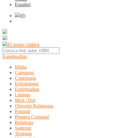
Español
(0)
El nostre catàleg
Espiritualitat
Bíblia
Catequesi
Cristologia
Eclesiologia
Espiritualitat
Litúrgia
Mort i Dol
Objectes Religiosos
Pastoral
Primera Comunió
Religions
Santoral
Teologia