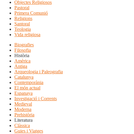
Objectes Religiosos
Pastoral
Primera Comunió
Religions
Santoral
Teologia
Vida religiosa
Biografies
Filosofia
Història
Amèrica
Antiga
Arqueologia i Paleografia
Catalunya
Contemporània
El món actual
Espanaya
Investigació i Corrents
Medieval
Moderna
Prehistòria
Literatura
Clàssica
Guies i Viatges