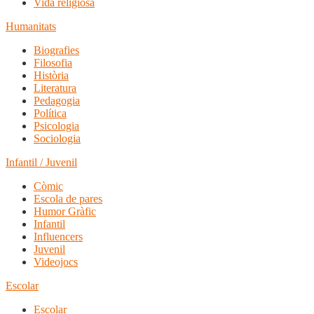
Vida religiosa
Humanitats
Biografies
Filosofia
Història
Literatura
Pedagogia
Política
Psicologia
Sociologia
Infantil / Juvenil
Còmic
Escola de pares
Humor Gràfic
Infantil
Influencers
Juvenil
Videojocs
Escolar
Escolar