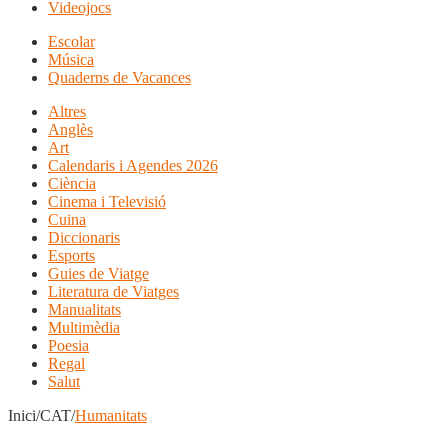
Videojocs
Escolar
Música
Quaderns de Vacances
Altres
Anglès
Art
Calendaris i Agendes 2026
Ciència
Cinema i Televisió
Cuina
Diccionaris
Esports
Guies de Viatge
Literatura de Viatges
Manualitats
Multimèdia
Poesia
Regal
Salut
Inici/CAT/
Humanitats