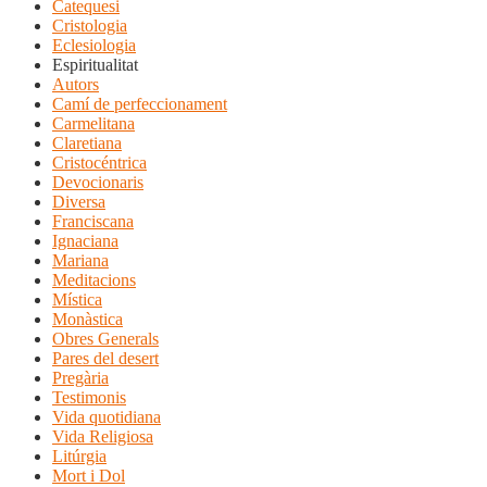
Catequesi
Cristologia
Eclesiologia
Espiritualitat
Autors
Camí de perfeccionament
Carmelitana
Claretiana
Cristocéntrica
Devocionaris
Diversa
Franciscana
Ignaciana
Mariana
Meditacions
Mística
Monàstica
Obres Generals
Pares del desert
Pregària
Testimonis
Vida quotidiana
Vida Religiosa
Litúrgia
Mort i Dol