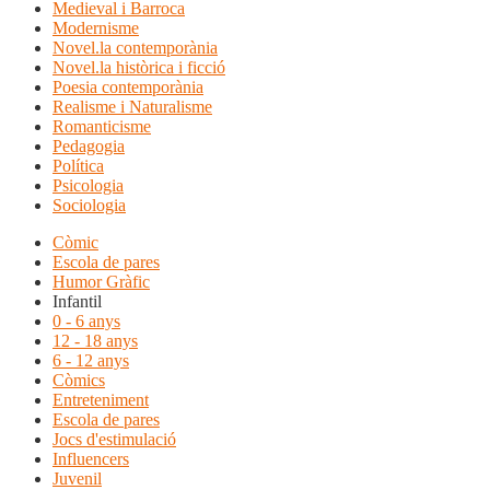
Medieval i Barroca
Modernisme
Novel.la contemporània
Novel.la històrica i ficció
Poesia contemporània
Realisme i Naturalisme
Romanticisme
Pedagogia
Política
Psicologia
Sociologia
Còmic
Escola de pares
Humor Gràfic
Infantil
0 - 6 anys
12 - 18 anys
6 - 12 anys
Còmics
Entreteniment
Escola de pares
Jocs d'estimulació
Influencers
Juvenil