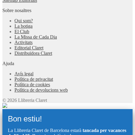
Sitemap Editorials
Sobre nosaltres
Qui som?
La botiga
El Club
La Missa de Cada Dia
Activitats
Editorial Claret
Distribuïdora Claret
Ajuda
Avís legal
Política de privacitat
Política de cookies
Política de devolucions web
© 2026 Llibreria Claret
Bon estiu!
La Llibreria Claret de Barcelona estarà
tancada per vacances