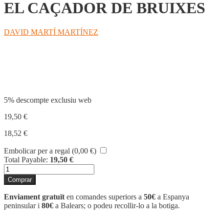
EL CAÇADOR DE BRUIXES
DAVID MARTÍ MARTÍNEZ
Compartir
5% descompte exclusiu web
19,50
€
18,52
€
Embolicar per a regal (
0,00
€
)
Total Payable:
19,50
€
quantitat
de
Comprar
EL
CAÇADOR
Enviament gratuït
en comandes superiors a
50€
a Espanya
DE
peninsular i
80€
a Balears; o podeu recollir-lo a la botiga.
BRUIXES