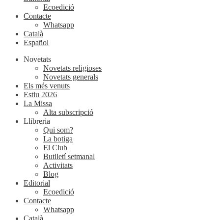
Ecoedició
Contacte
Whatsapp
Català
Español
Novetats
Novetats religioses
Novetats generals
Els més venuts
Estiu 2026
La Missa
Alta subscripció
Llibreria
Qui som?
La botiga
El Club
Butlletí setmanal
Activitats
Blog
Editorial
Ecoedició
Contacte
Whatsapp
Català