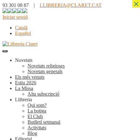
×
93 301 08 87 |
LLIBRERIA@CLARET.CAT
Iniciar sessió
Català
Español
Novetats
Novetats religioses
Novetats generals
Els més venuts
Estiu 2026
La Missa
Alta subscripció
Llibreria
Qui som?
La botiga
El Club
Butlletí setmanal
Activitats
Blog
Editorial