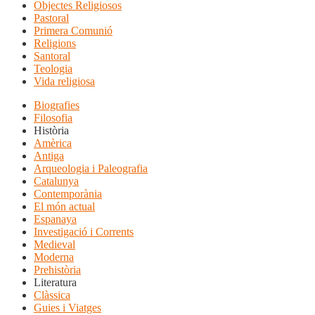
Objectes Religiosos
Pastoral
Primera Comunió
Religions
Santoral
Teologia
Vida religiosa
Biografies
Filosofia
Història
Amèrica
Antiga
Arqueologia i Paleografia
Catalunya
Contemporània
El món actual
Espanaya
Investigació i Corrents
Medieval
Moderna
Prehistòria
Literatura
Clàssica
Guies i Viatges