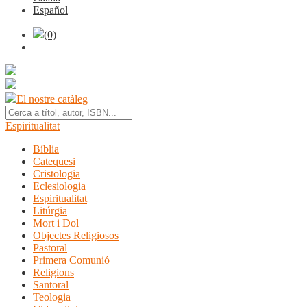
Español
(0)
El nostre catàleg
Espiritualitat
Bíblia
Catequesi
Cristologia
Eclesiologia
Espiritualitat
Litúrgia
Mort i Dol
Objectes Religiosos
Pastoral
Primera Comunió
Religions
Santoral
Teologia