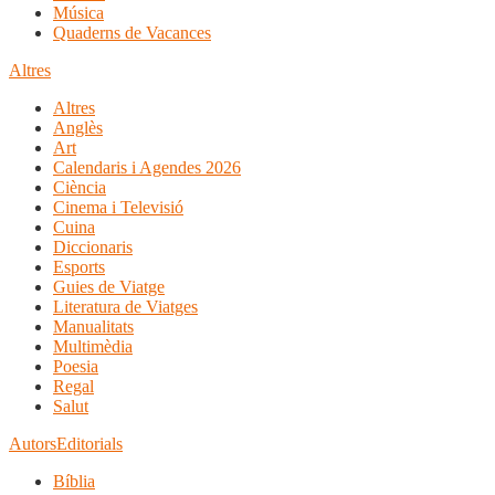
Música
Quaderns de Vacances
Altres
Altres
Anglès
Art
Calendaris i Agendes 2026
Ciència
Cinema i Televisió
Cuina
Diccionaris
Esports
Guies de Viatge
Literatura de Viatges
Manualitats
Multimèdia
Poesia
Regal
Salut
Autors
Editorials
Bíblia