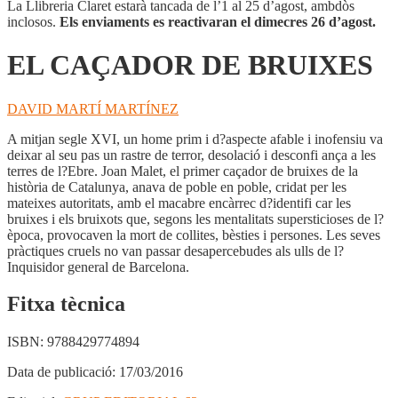
La Llibreria Claret estarà tancada de l’1 al 25 d’agost, ambdòs
inclosos.
Els enviaments es reactivaran el dimecres 26 d’agost.
EL CAÇADOR DE BRUIXES
DAVID MARTÍ MARTÍNEZ
A mitjan segle XVI, un home prim i d?aspecte afable i inofensiu va
deixar al seu pas un rastre de terror, desolació i desconfi ança a les
terres de l?Ebre. Joan Malet, el primer caçador de bruixes de la
història de Catalunya, anava de poble en poble, cridat per les
mateixes autoritats, amb el macabre encàrrec d?identifi car les
bruixes i els bruixots que, segons les mentalitats supersticioses de l?
època, provocaven la mort de collites, bèsties i persones. Les seves
pràctiques cruels no van passar desapercebudes als ulls de l?
Inquisidor general de Barcelona.
Fitxa tècnica
ISBN:
9788429774894
Data de publicació:
17/03/2016