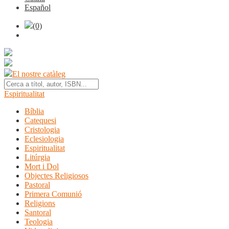
Español
(0)
El nostre catàleg
Espiritualitat
Bíblia
Catequesi
Cristologia
Eclesiologia
Espiritualitat
Litúrgia
Mort i Dol
Objectes Religiosos
Pastoral
Primera Comunió
Religions
Santoral
Teologia