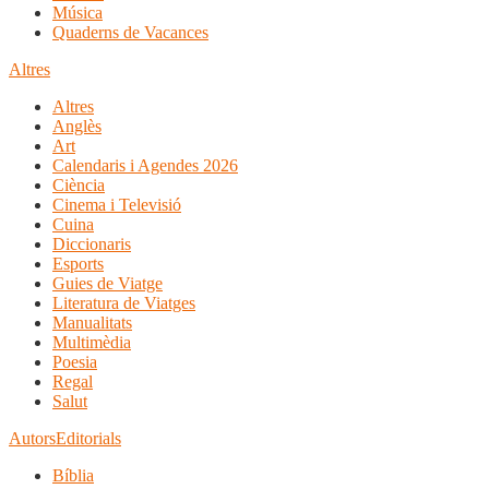
Música
Quaderns de Vacances
Altres
Altres
Anglès
Art
Calendaris i Agendes 2026
Ciència
Cinema i Televisió
Cuina
Diccionaris
Esports
Guies de Viatge
Literatura de Viatges
Manualitats
Multimèdia
Poesia
Regal
Salut
Autors
Editorials
Bíblia