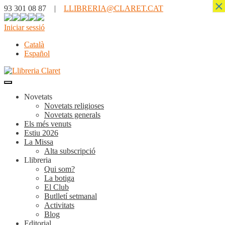
×
93 301 08 87 |
LLIBRERIA@CLARET.CAT
Iniciar sessió
Català
Español
Novetats
Novetats religioses
Novetats generals
Els més venuts
Estiu 2026
La Missa
Alta subscripció
Llibreria
Qui som?
La botiga
El Club
Butlletí setmanal
Activitats
Blog
Editorial