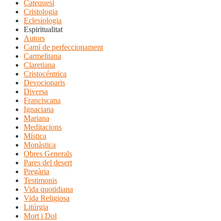
Catequesi
Cristologia
Eclesiologia
Espiritualitat
Autors
Camí de perfeccionament
Carmelitana
Claretiana
Cristocéntrica
Devocionaris
Diversa
Franciscana
Ignaciana
Mariana
Meditacions
Mística
Monàstica
Obres Generals
Pares del desert
Pregària
Testimonis
Vida quotidiana
Vida Religiosa
Litúrgia
Mort i Dol