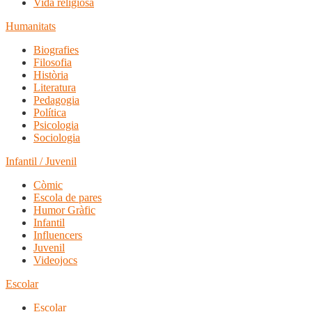
Vida religiosa
Humanitats
Biografies
Filosofia
Història
Literatura
Pedagogia
Política
Psicologia
Sociologia
Infantil / Juvenil
Còmic
Escola de pares
Humor Gràfic
Infantil
Influencers
Juvenil
Videojocs
Escolar
Escolar