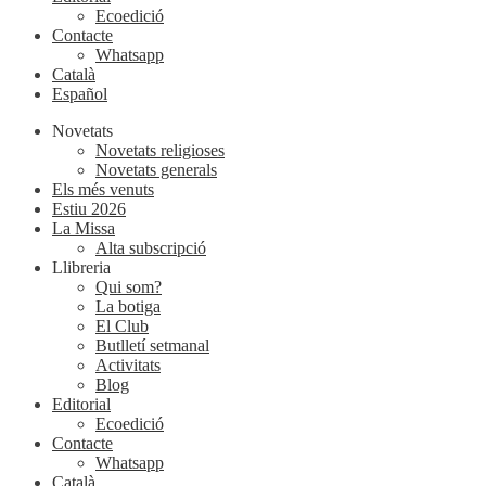
Ecoedició
Contacte
Whatsapp
Català
Español
Novetats
Novetats religioses
Novetats generals
Els més venuts
Estiu 2026
La Missa
Alta subscripció
Llibreria
Qui som?
La botiga
El Club
Butlletí setmanal
Activitats
Blog
Editorial
Ecoedició
Contacte
Whatsapp
Català