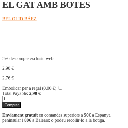
EL GAT AMB BOTES
BEL OLID BÁEZ
Compartir
5% descompte exclusiu web
2,90
€
2,76
€
Embolicar per a regal (
0,00
€
)
Total Payable:
2,90
€
quantitat
de
Comprar
EL
GAT
Enviament gratuït
en comandes superiors a
50€
a Espanya
AMB
peninsular i
80€
a Balears; o podeu recollir-lo a la botiga.
BOTES