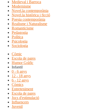
Medieval i Barroca
Modernisme
Novel.la contemporània
Novel.la històrica i ficció
Poesia contemporània
Realisme i Naturalisme
Romanticisme
Pedagogia
Política
Psicologia
Sociologia
Còmic
Escola de pares
Humor Gràfic
Infantil
0 - 6 anys
12 - 18 anys
6 - 12 anys
Còmics
Entreteniment
Escola de pares
Jocs d'estimulació
Influencers
Juvenil