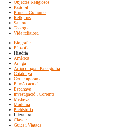
Objectes Religiosos
Pastoral
Primera Comunió
Religions
Santoral
Teologia
Vida religiosa
Biografies
Filosofia
Història
Amèrica
Antiga
Arqueologia i Paleografia
Catalunya
Contemporània
El món actual
Espanaya
Investigació i Corrents
Medieval
Moderna
Prehistòria
Literatura
Clàssica
Guies i Viatges