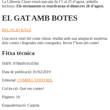
La Llibreria Claret estarà tancada de l’1 al 25 d’agost, ambdòs
inclosos.
Els enviaments es reactivaran el dimecres 26 d’agost.
EL GAT AMB BOTES
BEL OLID BÁEZ
Una nova visió del conte clàssic retallat amb una adaptació moderna
dels contes i llegendes més conegudes. Reviu l”hora del conte!
Fitxa tècnica
ISBN:
9788491014584
Data de publicació:
01/02/2019
Editorial:
COMBEL EDITORIL
Col.lecció:
Què em contes!
Pàgines:
16
Enquadernació:
Carpeta