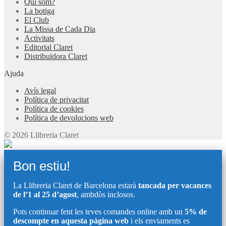
Qui som?
La botiga
El Club
La Missa de Cada Dia
Activitats
Editorial Claret
Distribuïdora Claret
Ajuda
Avís legal
Política de privacitat
Política de cookies
Política de devolucions web
© 2026 Llibreria Claret
Bon estiu!
La Llibreria Claret de Barcelona estarà
tancada per vacances
de l’1 al 25 d’agost
, ambdòs inclosos.
Pots continuar fent les teves comandes online amb un
5% de
descompte en aquesta pàgina web
i els enviaments es