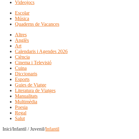
Videojocs
Escolar
Música
Quaderns de Vacances
Altres
Anglès
Art
Calendaris i Agendes 2026
Ciència
Cinema i Televisió
Cuina
Diccionaris
Esports
Guies de Viatge
Literatura de Viatges
Manualitats
Multimèdia
Poesia
Regal
Salut
Inici/Infantil / Juvenil/
Infantil